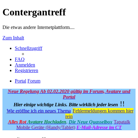
Contergantreff
Die etwas andere Internetplattform....
Zum Inhalt
Schnellzugriff
FAQ
Anmelden
Registrieren
Portal
Forum
Neue Regelung Ab 02.02.2020 gültig im Forum, Avatare und
Portal
!!
Hier einige wichtige Links.
Bitte wirklich jeder lesen
Wie eröffne ich ein neues Thema
Fehlermeldungen kommen hier
rein
Alles Rot
Avatare Hochladen
.
Die Neue Quasselbox
Tapatalk
Mobile Geräte (Handy/Tablet)
E-Mail-Adresse im CT