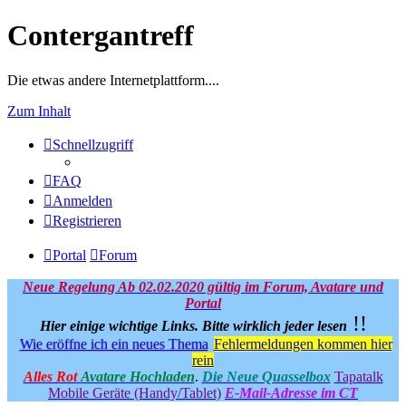
Contergantreff
Die etwas andere Internetplattform....
Zum Inhalt
Schnellzugriff
FAQ
Anmelden
Registrieren
Portal
Forum
Neue Regelung Ab 02.02.2020 gültig im Forum, Avatare und
Portal
!!
Hier einige wichtige Links.
Bitte wirklich jeder lesen
Wie eröffne ich ein neues Thema
Fehlermeldungen kommen hier
rein
Alles Rot
Avatare Hochladen
.
Die Neue Quasselbox
Tapatalk
Mobile Geräte (Handy/Tablet)
E-Mail-Adresse im CT