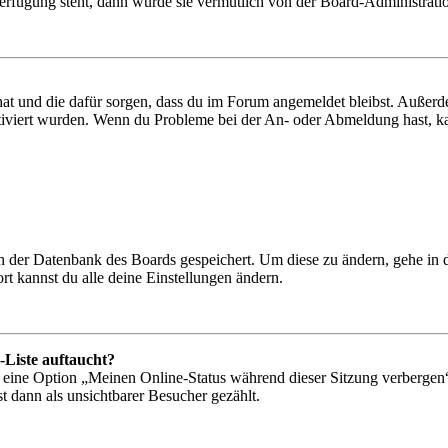
Verfügung steht, dann wurde sie vermutlich von der Board-Administratio
 hat und die dafür sorgen, dass du im Forum angemeldet bleibst. Außer
tiviert wurden. Wenn du Probleme bei der An- oder Abmeldung hast, ka
 in der Datenbank des Boards gespeichert. Um diese zu ändern, gehe in
t kannst du alle deine Einstellungen ändern.
-Liste auftaucht?
n eine Option „Meinen Online-Status während dieser Sitzung verbergen
t dann als unsichtbarer Besucher gezählt.