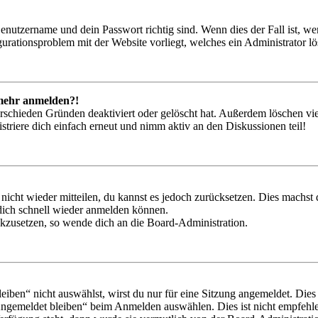
Benutzername und dein Passwort richtig sind. Wenn dies der Fall ist, w
igurationsproblem mit der Website vorliegt, welches ein Administrator l
t mehr anmelden?!
rschieden Gründen deaktiviert oder gelöscht hat. Außerdem löschen vie
triere dich einfach erneut und nimm aktiv an den Diskussionen teil!
 nicht wieder mitteilen, du kannst es jedoch zurücksetzen. Dies machs
 dich schnell wieder anmelden können.
ückzusetzen, so wende dich an die Board-Administration.
en“ nicht auswählst, wirst du nur für eine Sitzung angemeldet. Dies
Angemeldet bleiben“ beim Anmelden auswählen. Dies ist nicht empfehle