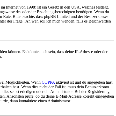
m Internet von 1998) ist ein Gesetz in den USA, welches festlegt,
ungsweise des oder der Erziehungsberechtigten benötigen. Wenn du
nd zu Rate. Bitte beachte, dass phpBB Limited und der Besitzer dieses
 unter der Frage „An wen soll ich mich wenden, falls es Beschwerden
elden können. Es könnte auch sein, dass deine IP-Adresse oder der
n.
 zwei Möglichkeiten. Wenn
COPPA
aktiviert ist und du angegeben hast,
rhalten hast. Wenn dies nicht der Fall ist, muss dein Benutzerkonto
 dies selbst erledigen oder ein Administrator. Bei der Registrierung
ungen. Ansonsten prüfe, ob du deine E-Mail-Adresse korrekt eingegeben
urde, dann kontaktiere einen Administrator.