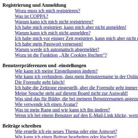
Registrierung und Anmeldung
Wozu muss ich mich registrieren?
Was ist COPPA?
Warum kann ich mich nicht registrieren?
Ich habe mich registriert, kann mich aber nicht anmelden!
Warum kann ich mich nicht anmelden?
Ich habe mich vor einiger Zeit registriert, kann mich aber nich
Ich habe mein Passwort vergessen!
Warum werde ich automatisch abgemeldet?
Wozu ist die Funktion „Alle Cookies löschen“?
Benutzerpräferenzen und -einstellungen
Wie kann ich meine Einstellungen ändern?
Wie kann ich verhindern, dass mein Benutzername in der Onlin
Die Forenuhr geht falsch!
Ich habe die Zeitzone eingestellt, aber die Forenuhr geht immer
Meine Sprache steht auf diesem Board nicht zur Auswahl!
Was sind das für Bilder, die bei meinem Benutzernamen angez
Wie verwende ich einen Avatar?
Was ist mein Rang und wie kann ich ihn ändern?
Wenn ich bei einem Benutzer auf den E-Mail-Link klicke, werd
Beiträge schreiben
Wie erstelle ich ein neues Thema oder eine Antwort?
Wie kann ich einen Beitrag bearbeiten oder löschen?