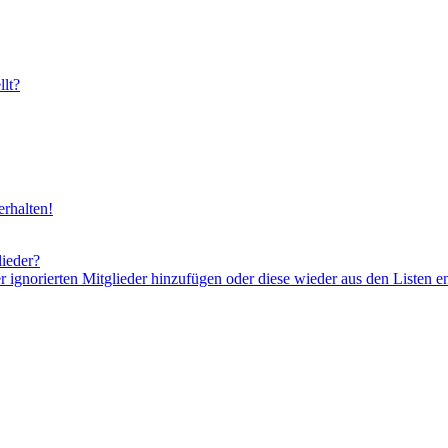
lt?
rhalten!
lieder?
er ignorierten Mitglieder hinzufügen oder diese wieder aus den Listen e