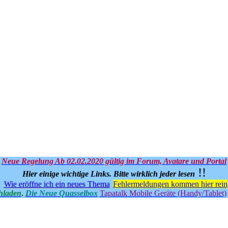
Neue Regelung Ab 02.02.2020 gültig im Forum, Avatare und Portal
!!
Hier einige wichtige Links.
Bitte wirklich jeder lesen
Wie eröffne ich ein neues Thema
Fehlermeldungen kommen hier rein
hladen
.
Die Neue Quasselbox
Tapatalk Mobile Geräte (Handy/Tablet)