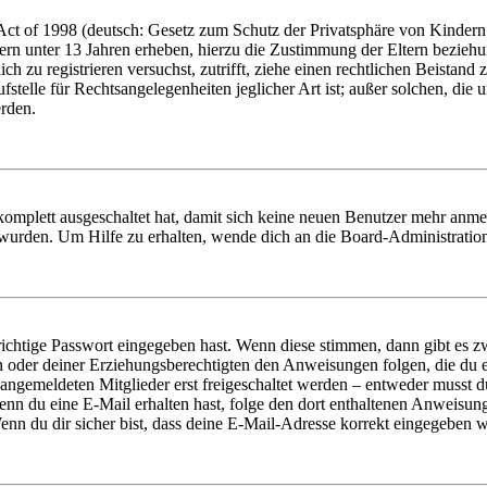
t of 1998 (deutsch: Gesetz zum Schutz der Privatsphäre von Kindern i
ern unter 13 Jahren erheben, hierzu die Zustimmung der Eltern bezieh
dich zu registrieren versuchst, zutrifft, ziehe einen rechtlichen Beista
stelle für Rechtsangelegenheiten jeglicher Art ist; außer solchen, die
erden.
 komplett ausgeschaltet hat, damit sich keine neuen Benutzer mehr anm
 wurden. Um Hilfe zu erhalten, wende dich an die Board-Administratio
richtige Passwort eingegeben hast. Wenn diese stimmen, dann gibt es
ern oder deiner Erziehungsberechtigten den Anweisungen folgen, die du e
 angemeldeten Mitglieder erst freigeschaltet werden – entweder musst du
. Wenn du eine E-Mail erhalten hast, folge den dort enthaltenen Anweis
nn du dir sicher bist, dass deine E-Mail-Adresse korrekt eingegeben w