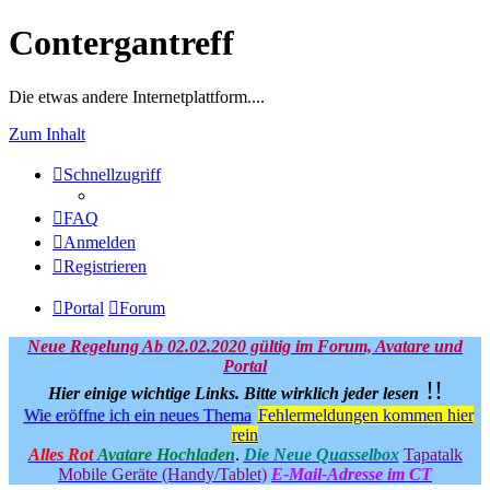
Contergantreff
Die etwas andere Internetplattform....
Zum Inhalt
Schnellzugriff
FAQ
Anmelden
Registrieren
Portal
Forum
Neue Regelung Ab 02.02.2020 gültig im Forum, Avatare und
Portal
!!
Hier einige wichtige Links.
Bitte wirklich jeder lesen
Wie eröffne ich ein neues Thema
Fehlermeldungen kommen hier
rein
Alles Rot
Avatare Hochladen
.
Die Neue Quasselbox
Tapatalk
Mobile Geräte (Handy/Tablet)
E-Mail-Adresse im CT