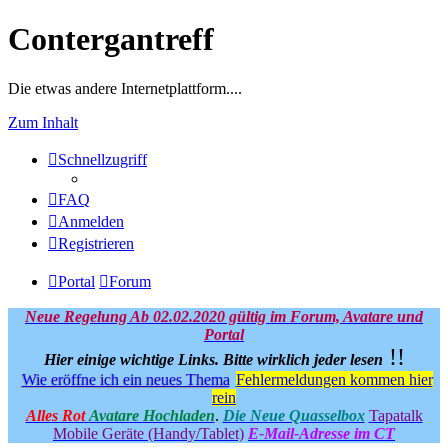
Contergantreff
Die etwas andere Internetplattform....
Zum Inhalt
Schnellzugriff
FAQ
Anmelden
Registrieren
Portal
Forum
Neue Regelung Ab 02.02.2020 gültig im Forum, Avatare und
Portal
!!
Hier einige wichtige Links.
Bitte wirklich jeder lesen
Wie eröffne ich ein neues Thema
Fehlermeldungen kommen hier
rein
Alles Rot
Avatare Hochladen
.
Die Neue Quasselbox
Tapatalk
Mobile Geräte (Handy/Tablet)
E-Mail-Adresse im CT