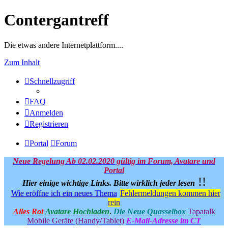
Contergantreff
Die etwas andere Internetplattform....
Zum Inhalt
Schnellzugriff
FAQ
Anmelden
Registrieren
Portal
Forum
Neue Regelung Ab 02.02.2020 gültig im Forum, Avatare und
Portal
!!
Hier einige wichtige Links.
Bitte wirklich jeder lesen
Wie eröffne ich ein neues Thema
Fehlermeldungen kommen hier
rein
Alles Rot
Avatare Hochladen
.
Die Neue Quasselbox
Tapatalk
Mobile Geräte (Handy/Tablet)
E-Mail-Adresse im CT