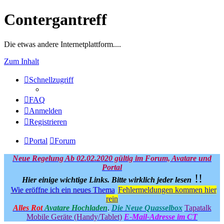
Contergantreff
Die etwas andere Internetplattform....
Zum Inhalt
Schnellzugriff
FAQ
Anmelden
Registrieren
Portal
Forum
Neue Regelung Ab 02.02.2020 gültig im Forum, Avatare und
Portal
!!
Hier einige wichtige Links.
Bitte wirklich jeder lesen
Wie eröffne ich ein neues Thema
Fehlermeldungen kommen hier
rein
Alles Rot
Avatare Hochladen
.
Die Neue Quasselbox
Tapatalk
Mobile Geräte (Handy/Tablet)
E-Mail-Adresse im CT