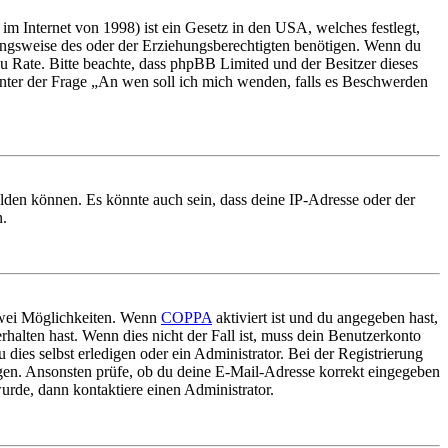
m Internet von 1998) ist ein Gesetz in den USA, welches festlegt,
ungsweise des oder der Erziehungsberechtigten benötigen. Wenn du
nd zu Rate. Bitte beachte, dass phpBB Limited und der Besitzer dieses
 unter der Frage „An wen soll ich mich wenden, falls es Beschwerden
elden können. Es könnte auch sein, dass deine IP-Adresse oder der
n.
 zwei Möglichkeiten. Wenn
COPPA
aktiviert ist und du angegeben hast,
rhalten hast. Wenn dies nicht der Fall ist, muss dein Benutzerkonto
 dies selbst erledigen oder ein Administrator. Bei der Registrierung
ungen. Ansonsten prüfe, ob du deine E-Mail-Adresse korrekt eingegeben
urde, dann kontaktiere einen Administrator.