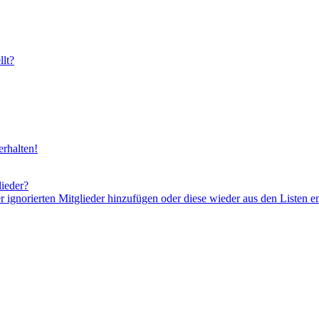
lt?
rhalten!
lieder?
er ignorierten Mitglieder hinzufügen oder diese wieder aus den Listen e