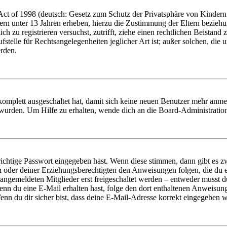
t of 1998 (deutsch: Gesetz zum Schutz der Privatsphäre von Kindern i
ern unter 13 Jahren erheben, hierzu die Zustimmung der Eltern bezieh
dich zu registrieren versuchst, zutrifft, ziehe einen rechtlichen Beista
stelle für Rechtsangelegenheiten jeglicher Art ist; außer solchen, die
erden.
 komplett ausgeschaltet hat, damit sich keine neuen Benutzer mehr anm
 wurden. Um Hilfe zu erhalten, wende dich an die Board-Administratio
richtige Passwort eingegeben hast. Wenn diese stimmen, dann gibt es
ern oder deiner Erziehungsberechtigten den Anweisungen folgen, die du e
 angemeldeten Mitglieder erst freigeschaltet werden – entweder musst du
. Wenn du eine E-Mail erhalten hast, folge den dort enthaltenen Anweis
nn du dir sicher bist, dass deine E-Mail-Adresse korrekt eingegeben w