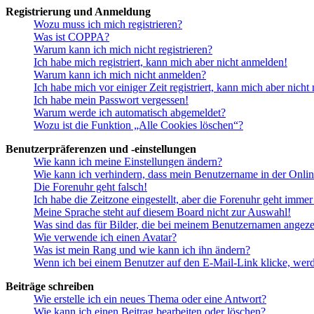
Registrierung und Anmeldung
Wozu muss ich mich registrieren?
Was ist COPPA?
Warum kann ich mich nicht registrieren?
Ich habe mich registriert, kann mich aber nicht anmelden!
Warum kann ich mich nicht anmelden?
Ich habe mich vor einiger Zeit registriert, kann mich aber nich
Ich habe mein Passwort vergessen!
Warum werde ich automatisch abgemeldet?
Wozu ist die Funktion „Alle Cookies löschen“?
Benutzerpräferenzen und -einstellungen
Wie kann ich meine Einstellungen ändern?
Wie kann ich verhindern, dass mein Benutzername in der Onlin
Die Forenuhr geht falsch!
Ich habe die Zeitzone eingestellt, aber die Forenuhr geht immer
Meine Sprache steht auf diesem Board nicht zur Auswahl!
Was sind das für Bilder, die bei meinem Benutzernamen angez
Wie verwende ich einen Avatar?
Was ist mein Rang und wie kann ich ihn ändern?
Wenn ich bei einem Benutzer auf den E-Mail-Link klicke, werd
Beiträge schreiben
Wie erstelle ich ein neues Thema oder eine Antwort?
Wie kann ich einen Beitrag bearbeiten oder löschen?