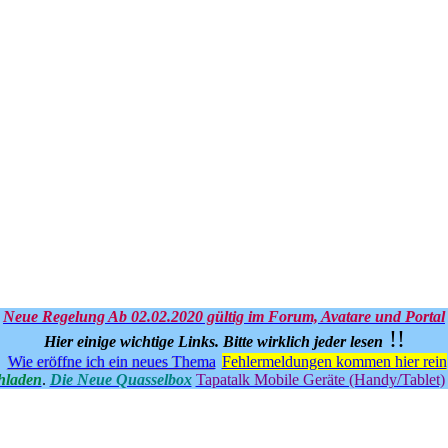
Neue Regelung Ab 02.02.2020 gültig im Forum, Avatare und Portal
!!
Hier einige wichtige Links.
Bitte wirklich jeder lesen
Wie eröffne ich ein neues Thema
Fehlermeldungen kommen hier rein
hladen
.
Die Neue Quasselbox
Tapatalk Mobile Geräte (Handy/Tablet)