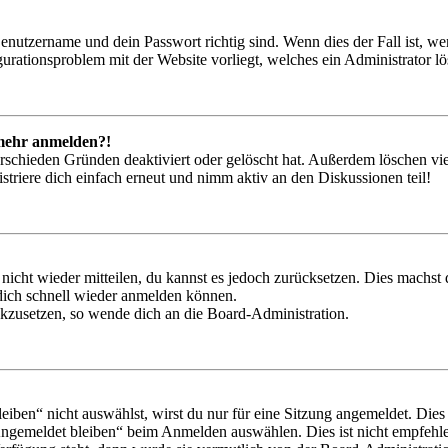
Benutzername und dein Passwort richtig sind. Wenn dies der Fall ist, w
igurationsproblem mit der Website vorliegt, welches ein Administrator l
t mehr anmelden?!
rschieden Gründen deaktiviert oder gelöscht hat. Außerdem löschen vie
triere dich einfach erneut und nimm aktiv an den Diskussionen teil!
 nicht wieder mitteilen, du kannst es jedoch zurücksetzen. Dies machs
 dich schnell wieder anmelden können.
ückzusetzen, so wende dich an die Board-Administration.
en“ nicht auswählst, wirst du nur für eine Sitzung angemeldet. Dies
Angemeldet bleiben“ beim Anmelden auswählen. Dies ist nicht empfehle