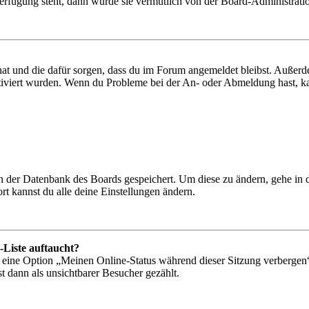
Verfügung steht, dann wurde sie vermutlich von der Board-Administratio
 hat und die dafür sorgen, dass du im Forum angemeldet bleibst. Außer
tiviert wurden. Wenn du Probleme bei der An- oder Abmeldung hast, ka
 in der Datenbank des Boards gespeichert. Um diese zu ändern, gehe in
t kannst du alle deine Einstellungen ändern.
-Liste auftaucht?
n eine Option „Meinen Online-Status während dieser Sitzung verbergen
t dann als unsichtbarer Besucher gezählt.