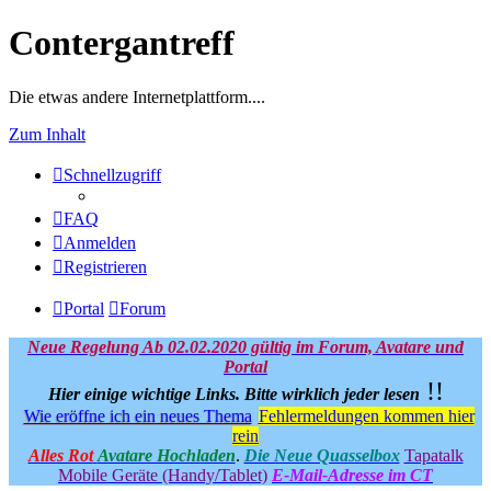
Contergantreff
Die etwas andere Internetplattform....
Zum Inhalt
Schnellzugriff
FAQ
Anmelden
Registrieren
Portal
Forum
Neue Regelung Ab 02.02.2020 gültig im Forum, Avatare und
Portal
!!
Hier einige wichtige Links.
Bitte wirklich jeder lesen
Wie eröffne ich ein neues Thema
Fehlermeldungen kommen hier
rein
Alles Rot
Avatare Hochladen
.
Die Neue Quasselbox
Tapatalk
Mobile Geräte (Handy/Tablet)
E-Mail-Adresse im CT