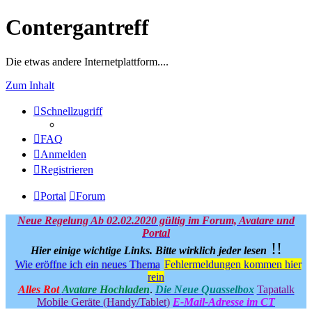
Contergantreff
Die etwas andere Internetplattform....
Zum Inhalt
Schnellzugriff
FAQ
Anmelden
Registrieren
Portal
Forum
Neue Regelung Ab 02.02.2020 gültig im Forum, Avatare und
Portal
!!
Hier einige wichtige Links.
Bitte wirklich jeder lesen
Wie eröffne ich ein neues Thema
Fehlermeldungen kommen hier
rein
Alles Rot
Avatare Hochladen
.
Die Neue Quasselbox
Tapatalk
Mobile Geräte (Handy/Tablet)
E-Mail-Adresse im CT