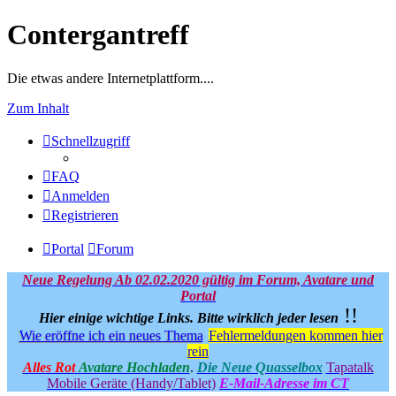
Contergantreff
Die etwas andere Internetplattform....
Zum Inhalt
Schnellzugriff
FAQ
Anmelden
Registrieren
Portal
Forum
Neue Regelung Ab 02.02.2020 gültig im Forum, Avatare und
Portal
!!
Hier einige wichtige Links.
Bitte wirklich jeder lesen
Wie eröffne ich ein neues Thema
Fehlermeldungen kommen hier
rein
Alles Rot
Avatare Hochladen
.
Die Neue Quasselbox
Tapatalk
Mobile Geräte (Handy/Tablet)
E-Mail-Adresse im CT