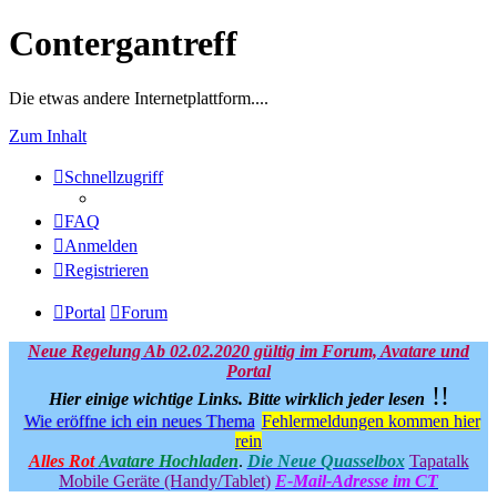
Contergantreff
Die etwas andere Internetplattform....
Zum Inhalt
Schnellzugriff
FAQ
Anmelden
Registrieren
Portal
Forum
Neue Regelung Ab 02.02.2020 gültig im Forum, Avatare und
Portal
!!
Hier einige wichtige Links.
Bitte wirklich jeder lesen
Wie eröffne ich ein neues Thema
Fehlermeldungen kommen hier
rein
Alles Rot
Avatare Hochladen
.
Die Neue Quasselbox
Tapatalk
Mobile Geräte (Handy/Tablet)
E-Mail-Adresse im CT