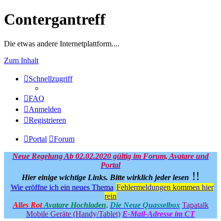
Contergantreff
Die etwas andere Internetplattform....
Zum Inhalt
Schnellzugriff
FAQ
Anmelden
Registrieren
Portal
Forum
Neue Regelung Ab 02.02.2020 gültig im Forum, Avatare und
Portal
!!
Hier einige wichtige Links.
Bitte wirklich jeder lesen
Wie eröffne ich ein neues Thema
Fehlermeldungen kommen hier
rein
Alles Rot
Avatare Hochladen
.
Die Neue Quasselbox
Tapatalk
Mobile Geräte (Handy/Tablet)
E-Mail-Adresse im CT