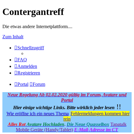
Contergantreff
Die etwas andere Internetplattform....
Zum Inhalt
Schnellzugriff
FAQ
Anmelden
Registrieren
Portal
Forum
Neue Regelung Ab 02.02.2020 gültig im Forum, Avatare und
Portal
!!
Hier einige wichtige Links.
Bitte wirklich jeder lesen
Wie eröffne ich ein neues Thema
Fehlermeldungen kommen hier
rein
Alles Rot
Avatare Hochladen
.
Die Neue Quasselbox
Tapatalk
Mobile Geräte (Handy/Tablet)
E-Mail-Adresse im CT