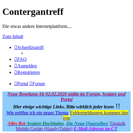
Contergantreff
Die etwas andere Internetplattform....
Zum Inhalt
Schnellzugriff
FAQ
Anmelden
Registrieren
Portal
Forum
Neue Regelung Ab 02.02.2020 gültig im Forum, Avatare und
Portal
!!
Hier einige wichtige Links.
Bitte wirklich jeder lesen
Wie eröffne ich ein neues Thema
Fehlermeldungen kommen hier
rein
Alles Rot
Avatare Hochladen
.
Die Neue Quasselbox
Tapatalk
Mobile Geräte (Handy/Tablet)
E-Mail-Adresse im CT