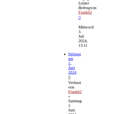
Letzter
Beitrag
von
Frank62
Neuester
Beitrag
Mittwoch
3.
Juli
2024,
13:11
Störung
am
1.
Juni
2024
Verfasst
von
Frank62
»
Samstag
1.
Juni