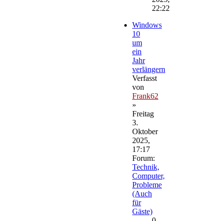
22:22
Windows
10
um
ein
Jahr
verlängern
Verfasst
von
Frank62
»
Freitag
3.
Oktober
2025,
17:17
Forum:
Technik,
Computer,
Probleme
(Auch
für
Gäste)
0