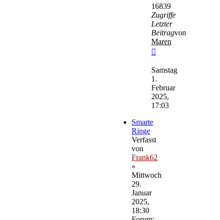
16839
Zugriffe
Letzter
Beitrag
von
Maren
Neuester
Beitrag
Samstag
1.
Februar
2025,
17:03
Smarte
Ringe
Verfasst
von
Frank62
»
Mittwoch
29.
Januar
2025,
18:30
Forum: