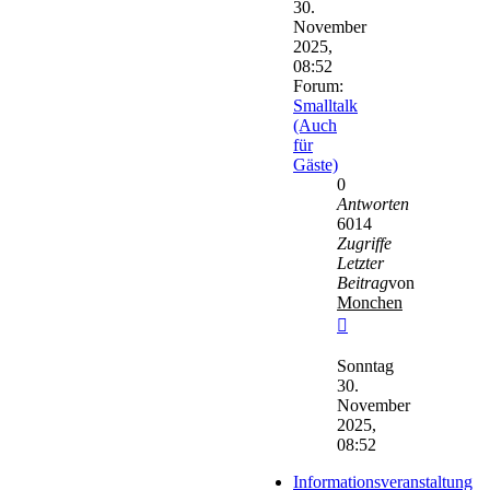
30.
November
2025,
08:52
Forum:
Smalltalk
(Auch
für
Gäste)
0
Antworten
6014
Zugriffe
Letzter
Beitrag
von
Monchen
Neuester
Beitrag
Sonntag
30.
November
2025,
08:52
Informationsveranstaltung