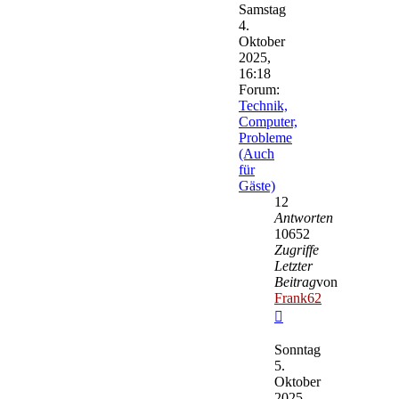
Samstag
4.
Oktober
2025,
16:18
Forum:
Technik,
Computer,
Probleme
(Auch
für
Gäste)
12
Antworten
10652
Zugriffe
Letzter
Beitrag
von
Frank62
Neuester
Beitrag
Sonntag
5.
Oktober
2025,