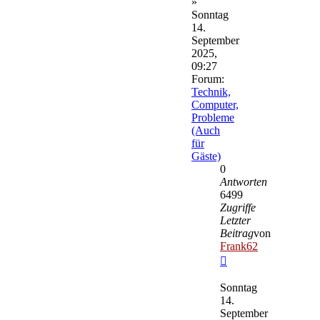
»
Sonntag
14.
September
2025,
09:27
Forum:
Technik,
Computer,
Probleme
(Auch
für
Gäste)
0
Antworten
6499
Zugriffe
Letzter
Beitrag
von
Frank62
Neuester
Beitrag
Sonntag
14.
September