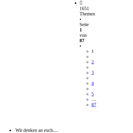
1651
Themen
•
Seite
1
von
87
•
1
2
3
4
5
…
87
Wir denken an euch....