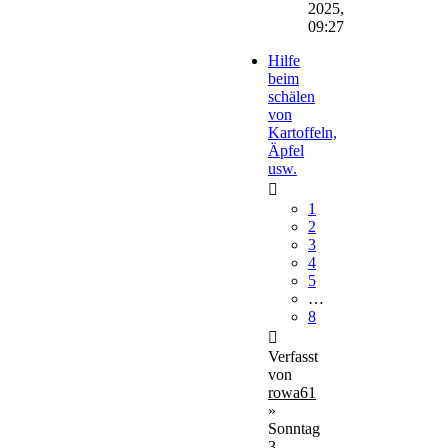
2025,
09:27
Hilfe
beim
schälen
von
Kartoffeln,
Äpfel
usw.
1
2
3
4
5
…
8
Verfasst
von
rowa61
»
Sonntag
3.