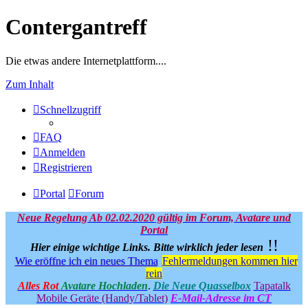
Contergantreff
Die etwas andere Internetplattform....
Zum Inhalt
Schnellzugriff
FAQ
Anmelden
Registrieren
Portal
Forum
Neue Regelung Ab 02.02.2020 gültig im Forum, Avatare und
Portal
!!
Hier einige wichtige Links.
Bitte wirklich jeder lesen
Wie eröffne ich ein neues Thema
Fehlermeldungen kommen hier
rein
Alles Rot
Avatare Hochladen
.
Die Neue Quasselbox
Tapatalk
Mobile Geräte (Handy/Tablet)
E-Mail-Adresse im CT