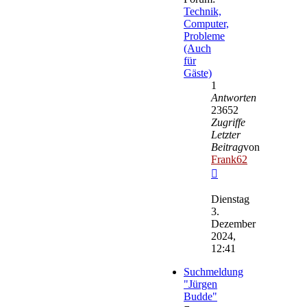
Technik,
Computer,
Probleme
(Auch
für
Gäste)
1
Antworten
23652
Zugriffe
Letzter
Beitrag
von
Frank62
Neuester
Beitrag
Dienstag
3.
Dezember
2024,
12:41
Suchmeldung
"Jürgen
Budde"