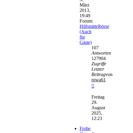
März
2013,
19:49
Forum:
Hilfsmittelbörse
(Auch
für
Gäste)
107
Antworten
127904
Zugriffe
Letzter
Beitrag
von
rowa61
Neuester
Beitrag
Freitag
29.
August
2025,
12:23
Frohe