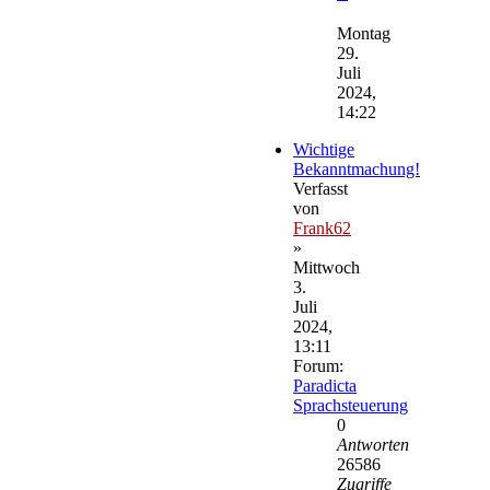
Neuester
Beitrag
Montag
29.
Juli
2024,
14:22
Wichtige
Bekanntmachung!
Verfasst
von
Frank62
»
Mittwoch
3.
Juli
2024,
13:11
Forum:
Paradicta
Sprachsteuerung
0
Antworten
26586
Zugriffe