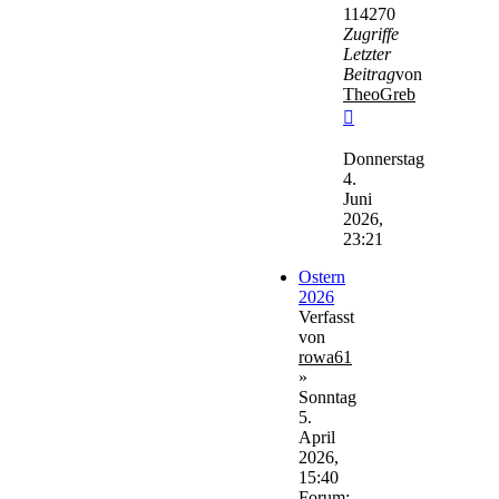
114270
Zugriffe
Letzter
Beitrag
von
TheoGreb
Neuester
Beitrag
Donnerstag
4.
Juni
2026,
23:21
Ostern
2026
Verfasst
von
rowa61
»
Sonntag
5.
April
2026,
15:40
Forum: