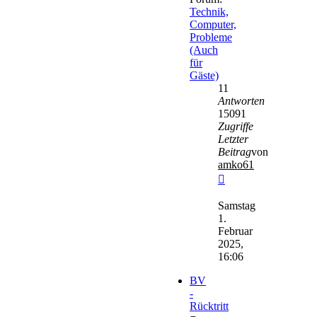
Technik,
Computer,
Probleme
(Auch
für
Gäste)
11
Antworten
15091
Zugriffe
Letzter
Beitrag
von
amko61
Neuester
Beitrag
Samstag
1.
Februar
2025,
16:06
BV
-
Rücktritt