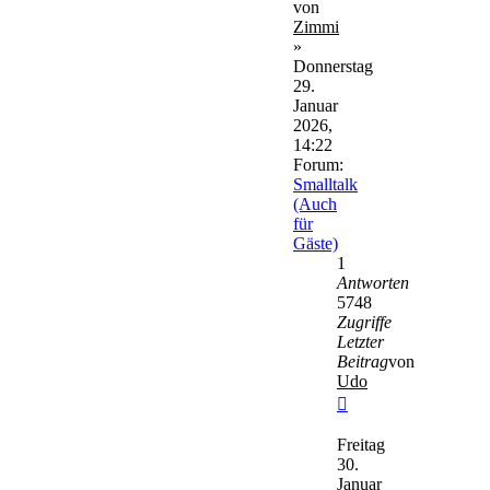
von
Zimmi
»
Donnerstag
29.
Januar
2026,
14:22
Forum:
Smalltalk
(Auch
für
Gäste)
1
Antworten
5748
Zugriffe
Letzter
Beitrag
von
Udo
Neuester
Beitrag
Freitag
30.
Januar