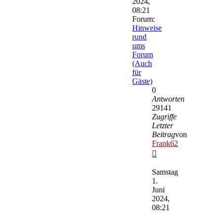
2024,
08:21
Forum:
Hinweise
rund
ums
Forum
(Auch
für
Gäste)
0
Antworten
29141
Zugriffe
Letzter
Beitrag
von
Frank62
Neuester
Beitrag
Samstag
1.
Juni
2024,
08:21