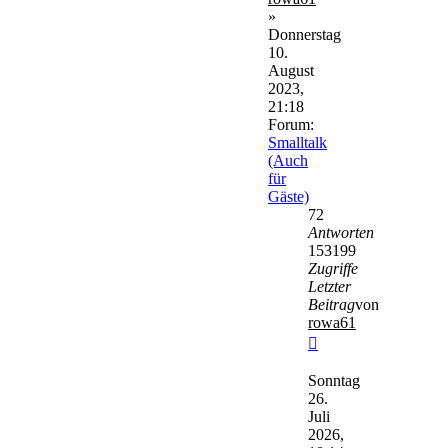
»
Donnerstag
10.
August
2023,
21:18
Forum:
Smalltalk
(Auch
für
Gäste)
72
Antworten
153199
Zugriffe
Letzter
Beitrag
von
rowa61
Neuester
Beitrag
Sonntag
26.
Juli
2026,