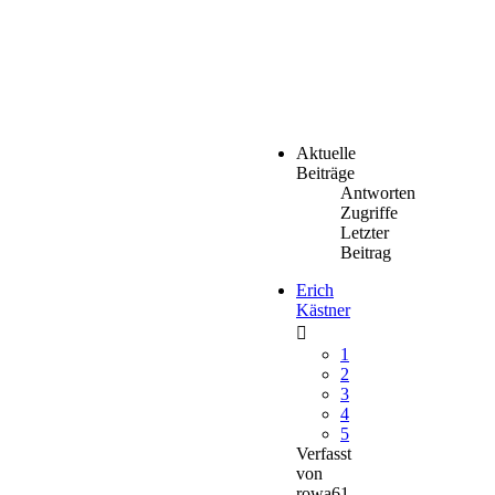
Aktuelle
Beiträge
Antworten
Zugriffe
Letzter
Beitrag
Erich
Kästner
1
2
3
4
5
Verfasst
von
rowa61