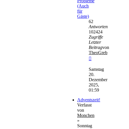
Probleme
(Auch
für
Gäste)
62
Antworten
102424
Zugriffe
Letzter
Beitrag
von
TheoGreb
Neuester
Beitrag
Samstag
20.
Dezember
2025,
01:59
Adventszeit!
Verfasst
von
Monchen
»
Sonntag