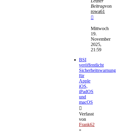
Letzter
Beitrag
von
rowa61
Neuester
Beitrag
Mittwoch
19.
November
2025,
21:59
BSI
veröffentlicht
Sicherheitswarnung
für
Apple
iOS,
iPadOS
und
macOS
Verfasst
von
Frank62
»