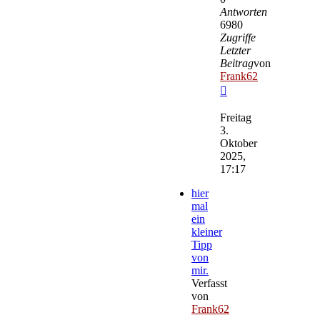
Antworten
6980
Zugriffe
Letzter
Beitrag
von
Frank62
Neuester
Beitrag
Freitag
3.
Oktober
2025,
17:17
hier
mal
ein
kleiner
Tipp
von
mir.
Verfasst
von
Frank62