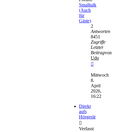
Smalltalk
(Auch
für
Gäste)
2
Antworten
8451
Zugriffe
Letzter
Beitrag
von
Udo
Neuester
Beitrag
Mittwoch
8.
April
2026,
16:22
Direkt
aufs
Hörgerät
Verfasst