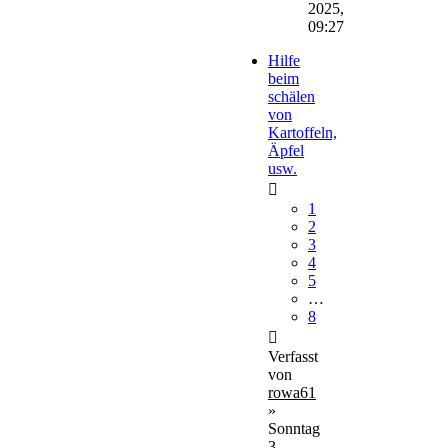
2025,
09:27
Hilfe
beim
schälen
von
Kartoffeln,
Äpfel
usw.
1
2
3
4
5
…
8
Verfasst
von
rowa61
»
Sonntag
3.