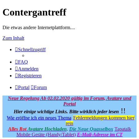
Contergantreff
Die etwas andere Internetplattform....
Zum Inhalt
Schnellzugriff
FAQ
Anmelden
Registrieren
Portal
Forum
Neue Regelung Ab 02.02.2020 gültig im Forum, Avatare und
Portal
!!
Hier einige wichtige Links.
Bitte wirklich jeder lesen
Wie eröffne ich ein neues Thema
Fehlermeldungen kommen hier
rein
Alles Rot
Avatare Hochladen
.
Die Neue Quasselbox
Tapatalk
Mobile Geräte (Handy/Tablet)
E-Mail-Adresse im CT