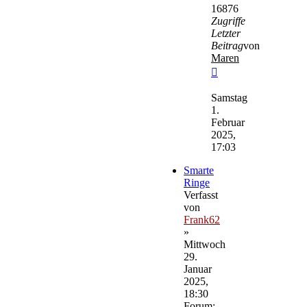
16876
Zugriffe
Letzter
Beitrag
von
Maren
Neuester
Beitrag
Samstag
1.
Februar
2025,
17:03
Smarte
Ringe
Verfasst
von
Frank62
»
Mittwoch
29.
Januar
2025,
18:30
Forum: