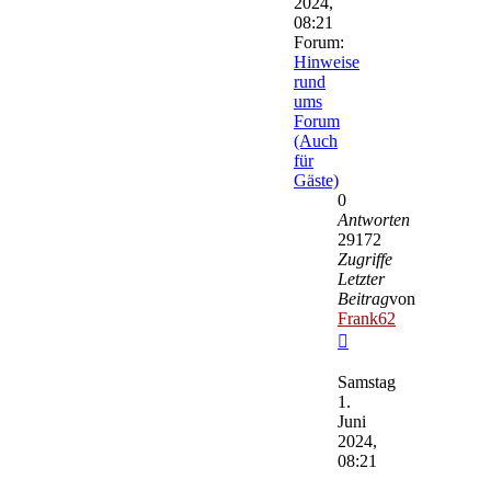
2024,
08:21
Forum:
Hinweise
rund
ums
Forum
(Auch
für
Gäste)
0
Antworten
29172
Zugriffe
Letzter
Beitrag
von
Frank62
Neuester
Beitrag
Samstag
1.
Juni
2024,
08:21