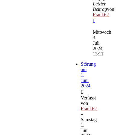
Letzter
Beitrag
von
Frank62
Neuester
Beitrag
Mittwoch
3.
Juli
2024,
13:11
Störung
am
1.
Juni
2024
Verfasst
von
Frank62
»
Samstag
1.
Juni