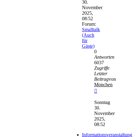
30.
November
2025,
08:52
Forum:
Smalltalk
(Auch
für
Gäste)
0
Antworten
6037
Zugriffe
Letzter
Beitrag
von
Monchen
Neuester
Beitrag
Sonntag
30.
November
2025,
08:52
Informationsveranstaltung