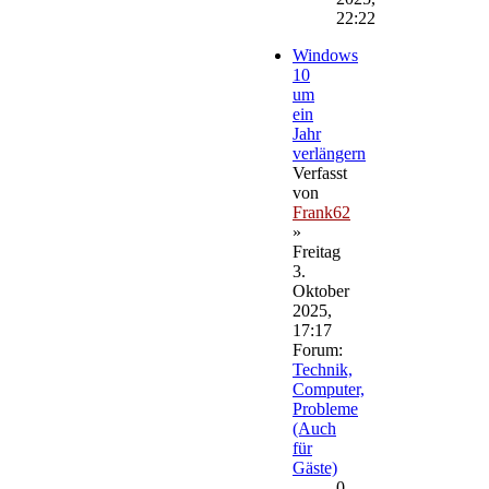
22:22
Windows
10
um
ein
Jahr
verlängern
Verfasst
von
Frank62
»
Freitag
3.
Oktober
2025,
17:17
Forum:
Technik,
Computer,
Probleme
(Auch
für
Gäste)
0