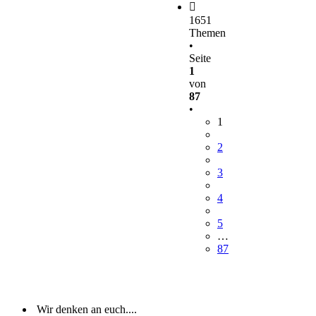
1651
Themen
•
Seite
1
von
87
•
1
2
3
4
5
…
87
Wir denken an euch....