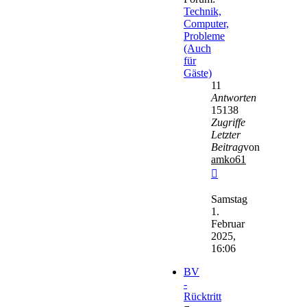
Technik,
Computer,
Probleme
(Auch
für
Gäste)
11
Antworten
15138
Zugriffe
Letzter
Beitrag
von
amko61
Neuester
Beitrag
Samstag
1.
Februar
2025,
16:06
BV
-
Rücktritt