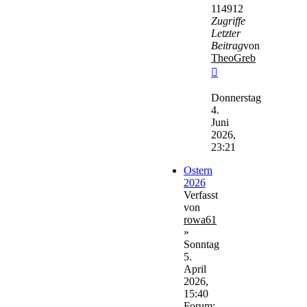
114912
Zugriffe
Letzter
Beitrag
von
TheoGreb
Neuester
Beitrag
Donnerstag
4.
Juni
2026,
23:21
Ostern
2026
Verfasst
von
rowa61
»
Sonntag
5.
April
2026,
15:40
Forum: