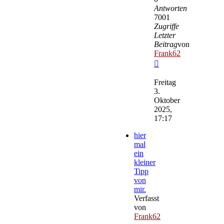
Antworten
7001
Zugriffe
Letzter
Beitrag
von
Frank62
Neuester
Beitrag
Freitag
3.
Oktober
2025,
17:17
hier
mal
ein
kleiner
Tipp
von
mir.
Verfasst
von
Frank62