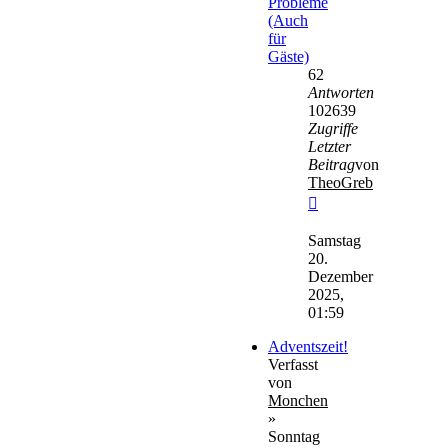
Probleme
(Auch
für
Gäste)
62
Antworten
102639
Zugriffe
Letzter
Beitrag
von
TheoGreb
Neuester
Beitrag
Samstag
20.
Dezember
2025,
01:59
Adventszeit!
Verfasst
von
Monchen
»
Sonntag