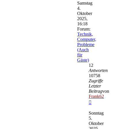
Samstag
4.
Oktober
2025,
16:18
Forum:
Technik,
Computer,
Probleme
(Auch
für
Gäste)
12
Antworten
10758
Zugriffe
Letzter
Beitrag
von
Frank62
Neuester
Beitrag
Sonntag
5.
Oktober
2025,