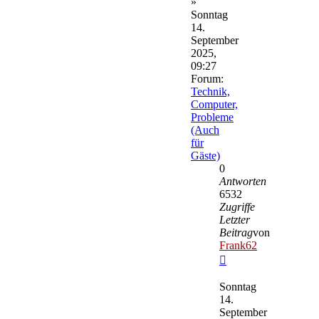
»
Sonntag
14.
September
2025,
09:27
Forum:
Technik,
Computer,
Probleme
(Auch
für
Gäste)
0
Antworten
6532
Zugriffe
Letzter
Beitrag
von
Frank62
Neuester
Beitrag
Sonntag
14.
September