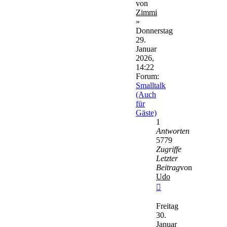
von
Zimmi
»
Donnerstag
29.
Januar
2026,
14:22
Forum:
Smalltalk
(Auch
für
Gäste)
1
Antworten
5779
Zugriffe
Letzter
Beitrag
von
Udo
Neuester
Beitrag
Freitag
30.
Januar