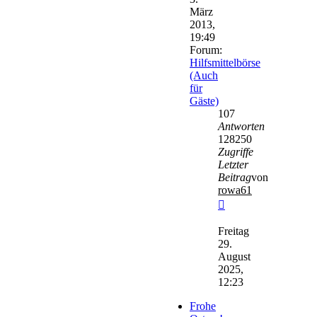
März
2013,
19:49
Forum:
Hilfsmittelbörse
(Auch
für
Gäste)
107
Antworten
128250
Zugriffe
Letzter
Beitrag
von
rowa61
Neuester
Beitrag
Freitag
29.
August
2025,
12:23
Frohe