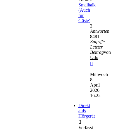
Smalltalk
(Auch
für
Gäste)
2
Antworten
8481
Zugriffe
Letzter
Beitrag
von
Udo
Neuester
Beitrag
Mittwoch
8.
April
2026,
16:22
Direkt
aufs
Hörgerät
Verfasst