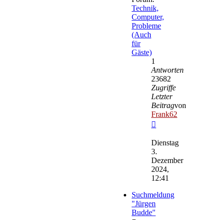
Technik,
Computer,
Probleme
(Auch
für
Gäste)
1
Antworten
23682
Zugriffe
Letzter
Beitrag
von
Frank62
Neuester
Beitrag
Dienstag
3.
Dezember
2024,
12:41
Suchmeldung
"Jürgen
Budde"