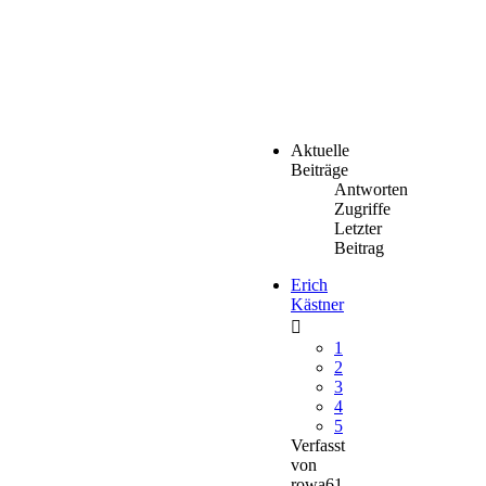
Aktuelle
Beiträge
Antworten
Zugriffe
Letzter
Beitrag
Erich
Kästner
1
2
3
4
5
Verfasst
von
rowa61