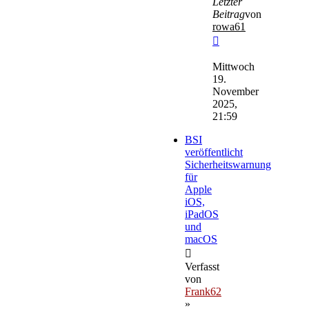
Letzter
Beitrag
von
rowa61
Neuester
Beitrag
Mittwoch
19.
November
2025,
21:59
BSI
veröffentlicht
Sicherheitswarnung
für
Apple
iOS,
iPadOS
und
macOS
Verfasst
von
Frank62
»