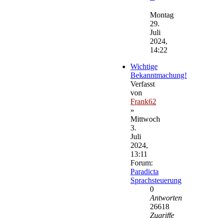
Neuester
Beitrag
Montag
29.
Juli
2024,
14:22
Wichtige
Bekanntmachung!
Verfasst
von
Frank62
»
Mittwoch
3.
Juli
2024,
13:11
Forum:
Paradicta
Sprachsteuerung
0
Antworten
26618
Zugriffe