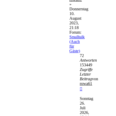
»
Donnerstag
10.
August
2023,
21:18
Forum:
Smalltalk
(Auch
für
Gäste)
72
Antworten
153449
Zugriffe
Letzter
Beitrag
von
rowa61
Neuester
Beitrag
Sonntag
26.
Juli
2026,