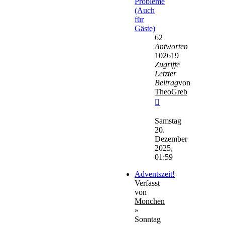
Probleme
(Auch
für
Gäste)
62
Antworten
102619
Zugriffe
Letzter
Beitrag
von
TheoGreb
Neuester
Beitrag
Samstag
20.
Dezember
2025,
01:59
Adventszeit!
Verfasst
von
Monchen
»
Sonntag