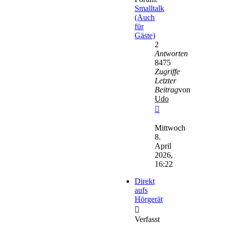
Smalltalk
(Auch
für
Gäste)
2
Antworten
8475
Zugriffe
Letzter
Beitrag
von
Udo
Neuester
Beitrag
Mittwoch
8.
April
2026,
16:22
Direkt
aufs
Hörgerät
Verfasst