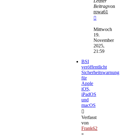
Letzter
Beitrag
von
rowa61
Neuester
Beitrag
Mittwoch
19.
November
2025,
21:59
BSI
veröffentlicht
Sicherheitswarnung
für
Apple
iOS,
iPadOS
und
macOS
Verfasst
von
Frank62
»