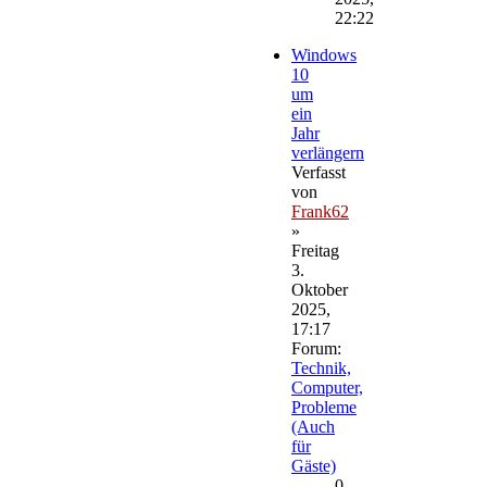
22:22
Windows
10
um
ein
Jahr
verlängern
Verfasst
von
Frank62
»
Freitag
3.
Oktober
2025,
17:17
Forum:
Technik,
Computer,
Probleme
(Auch
für
Gäste)
0