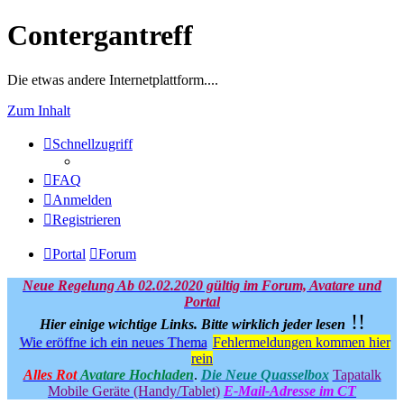
Contergantreff
Die etwas andere Internetplattform....
Zum Inhalt
Schnellzugriff
FAQ
Anmelden
Registrieren
Portal
Forum
Neue Regelung Ab 02.02.2020 gültig im Forum, Avatare und
Portal
!!
Hier einige wichtige Links.
Bitte wirklich jeder lesen
Wie eröffne ich ein neues Thema
Fehlermeldungen kommen hier
rein
Alles Rot
Avatare Hochladen
.
Die Neue Quasselbox
Tapatalk
Mobile Geräte (Handy/Tablet)
E-Mail-Adresse im CT