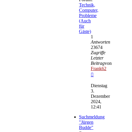
Technik,
Computer,
Probleme
(Auch
für
Gäste)
1
Antworten
23674
Zugriffe
Letzter
Beitrag
von
Frank62
Neuester
Beitrag
Dienstag
3.
Dezember
2024,
12:41
Suchmeldung
"Jürgen
Budde"