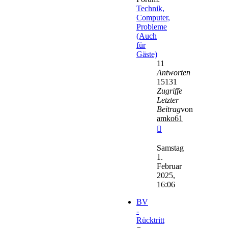
Technik,
Computer,
Probleme
(Auch
für
Gäste)
11
Antworten
15131
Zugriffe
Letzter
Beitrag
von
amko61
Neuester
Beitrag
Samstag
1.
Februar
2025,
16:06
BV
-
Rücktritt