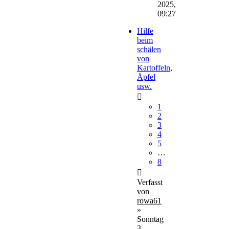
2025,
09:27
Hilfe
beim
schälen
von
Kartoffeln,
Äpfel
usw.
1
2
3
4
5
…
8
Verfasst
von
rowa61
»
Sonntag
3.