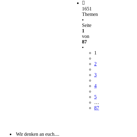
1651
Themen
•
Seite
1
von
87
•
1
2
3
4
5
…
87
Wir denken an euch....