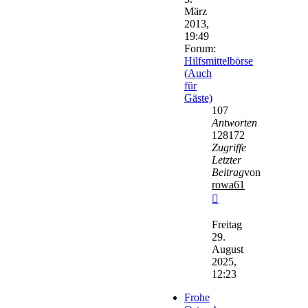
März
2013,
19:49
Forum:
Hilfsmittelbörse
(Auch
für
Gäste)
107
Antworten
128172
Zugriffe
Letzter
Beitrag
von
rowa61
Neuester
Beitrag
Freitag
29.
August
2025,
12:23
Frohe