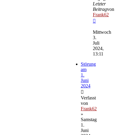
Letzter
Beitrag
von
Frank62
Neuester
Beitrag
Mittwoch
3.
Juli
2024,
13:11
Störung
am
1.
Juni
2024
Verfasst
von
Frank62
»
Samstag
1.
Juni