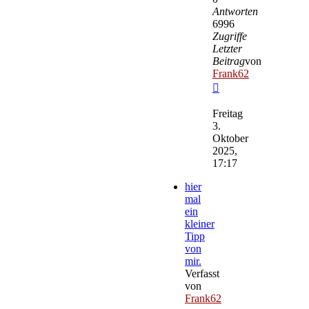
Antworten
6996
Zugriffe
Letzter
Beitrag
von
Frank62
Neuester
Beitrag
Freitag
3.
Oktober
2025,
17:17
hier
mal
ein
kleiner
Tipp
von
mir.
Verfasst
von
Frank62