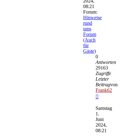
2024,
08:21
Forum:
Hinweise
rund
ums
Forum
(Auch
für
Gäste)
0
Antworten
29163
Zugriffe
Letzter
Beitrag
von
Frank62
Neuester
Beitrag
Samstag
1.
Juni
2024,
08:21