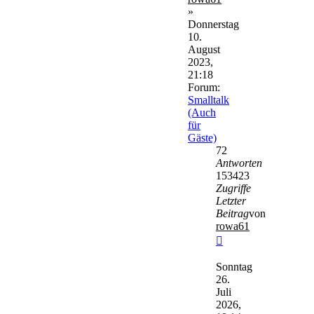
»
Donnerstag
10.
August
2023,
21:18
Forum:
Smalltalk
(Auch
für
Gäste)
72
Antworten
153423
Zugriffe
Letzter
Beitrag
von
rowa61
Neuester
Beitrag
Sonntag
26.
Juli
2026,