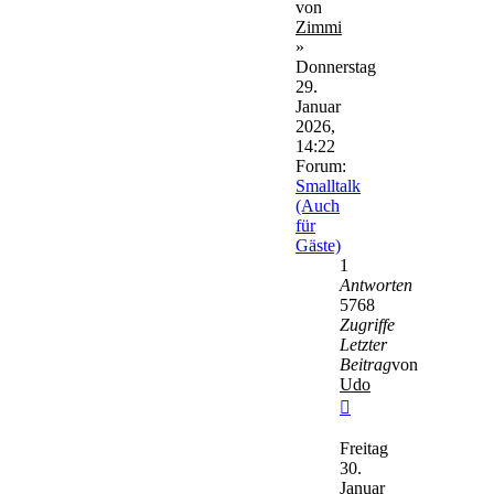
von
Zimmi
»
Donnerstag
29.
Januar
2026,
14:22
Forum:
Smalltalk
(Auch
für
Gäste)
1
Antworten
5768
Zugriffe
Letzter
Beitrag
von
Udo
Neuester
Beitrag
Freitag
30.
Januar