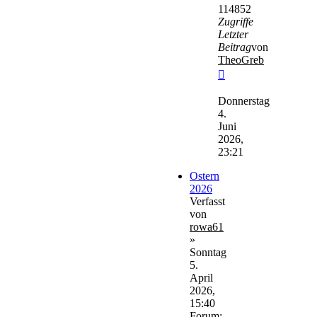
114852
Zugriffe
Letzter
Beitrag
von
TheoGreb
Neuester
Beitrag
Donnerstag
4.
Juni
2026,
23:21
Ostern
2026
Verfasst
von
rowa61
»
Sonntag
5.
April
2026,
15:40
Forum: