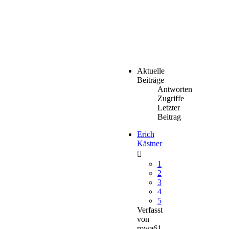
Aktuelle
Beiträge
Antworten
Zugriffe
Letzter
Beitrag
Erich
Kästner
1
2
3
4
5
Verfasst
von
rowa61