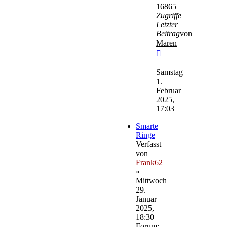
16865
Zugriffe
Letzter
Beitrag
von
Maren
Neuester
Beitrag
Samstag
1.
Februar
2025,
17:03
Smarte
Ringe
Verfasst
von
Frank62
»
Mittwoch
29.
Januar
2025,
18:30
Forum: