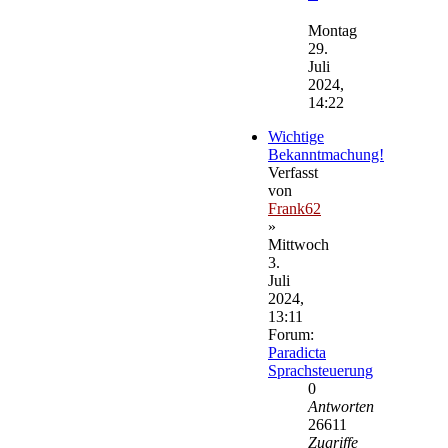
Neuester
Beitrag
Montag
29.
Juli
2024,
14:22
Wichtige
Bekanntmachung!
Verfasst
von
Frank62
»
Mittwoch
3.
Juli
2024,
13:11
Forum:
Paradicta
Sprachsteuerung
0
Antworten
26611
Zugriffe