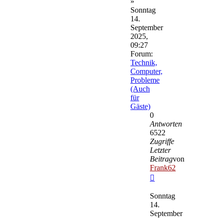
»
Sonntag
14.
September
2025,
09:27
Forum:
Technik,
Computer,
Probleme
(Auch
für
Gäste)
0
Antworten
6522
Zugriffe
Letzter
Beitrag
von
Frank62
Neuester
Beitrag
Sonntag
14.
September