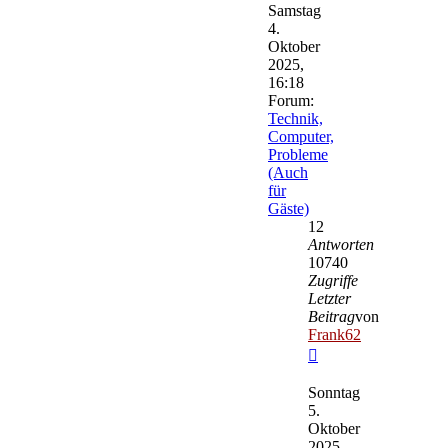
Samstag
4.
Oktober
2025,
16:18
Forum:
Technik,
Computer,
Probleme
(Auch
für
Gäste)
12
Antworten
10740
Zugriffe
Letzter
Beitrag
von
Frank62
Neuester
Beitrag
Sonntag
5.
Oktober
2025,