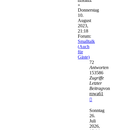
»
Donnerstag
10.
August
2023,
21:18
Forum:
Smalltalk
(Auch
für
Gäste)
72
Antworten
153586
Zugriffe
Letzter
Beitrag
von
rowa61
Neuester
Beitrag
Sonntag
26.
Juli
2026,