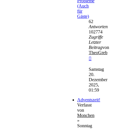
Probleme
(Auch
für
Gäste)
62
Antworten
102774
Zugriffe
Letzter
Beitrag
von
TheoGreb
Neuester
Beitrag
Samstag
20.
Dezember
2025,
01:59
Adventszeit!
Verfasst
von
Monchen
»
Sonntag