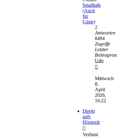
Smalltalk
(Auch
für
Gäste)
2
Antworten
8494
Zugriffe
Letzter
Beitrag
von
Udo
Neuester
Beitrag
Mittwoch
8.
April
2026,
16:22
Direkt
aufs
Hörgerät
Verfasst