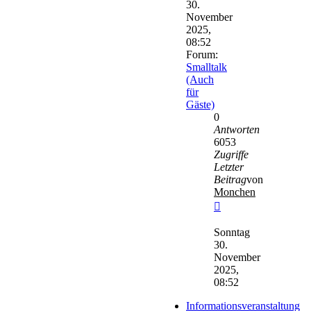
30.
November
2025,
08:52
Forum:
Smalltalk
(Auch
für
Gäste)
0
Antworten
6053
Zugriffe
Letzter
Beitrag
von
Monchen
Neuester
Beitrag
Sonntag
30.
November
2025,
08:52
Informationsveranstaltung