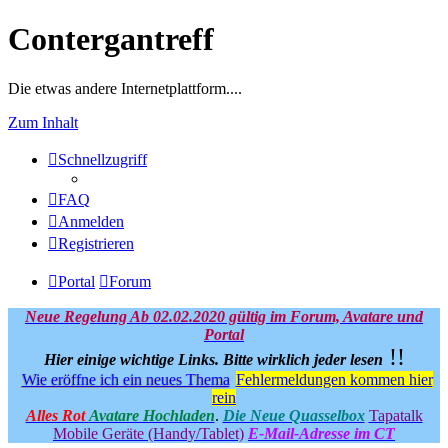
Contergantreff
Die etwas andere Internetplattform....
Zum Inhalt
Schnellzugriff
FAQ
Anmelden
Registrieren
Portal
Forum
Neue Regelung Ab 02.02.2020 gültig im Forum, Avatare und
Portal
!!
Hier einige wichtige Links.
Bitte wirklich jeder lesen
Wie eröffne ich ein neues Thema
Fehlermeldungen kommen hier
rein
Alles Rot
Avatare Hochladen
.
Die Neue Quasselbox
Tapatalk
Mobile Geräte (Handy/Tablet)
E-Mail-Adresse im CT