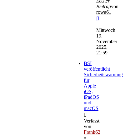
Letzter
Beitrag
von
rowa61
Neuester
Beitrag
Mittwoch
19.
November
2025,
21:59
BSI
veröffentlicht
Sicherheitswarnung
für
Apple
iOS,
iPadOS
und
macOS
Verfasst
von
Frank62
»