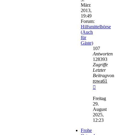
März
2013,
19:49
Forum:
Hilfsmittelbörse
(Auch
für
Gäste)
107
Antworten
128393
Zugriffe
Letzter
Beitrag
von
rowa61
Neuester
Beitrag
Freitag
29.
August
2025,
12:23
Frohe