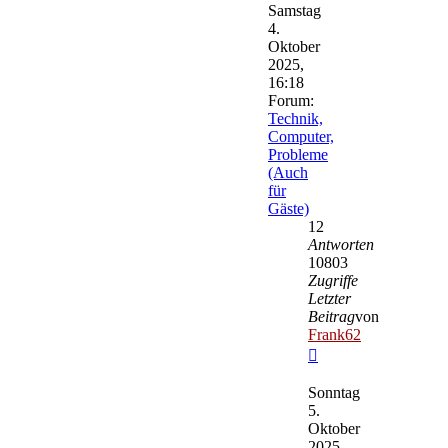
Samstag
4.
Oktober
2025,
16:18
Forum:
Technik,
Computer,
Probleme
(Auch
für
Gäste)
12
Antworten
10803
Zugriffe
Letzter
Beitrag
von
Frank62
Neuester
Beitrag
Sonntag
5.
Oktober
2025,