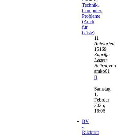
Technik,
Computer,
Probleme
(Auch
für
Gäste)
11
Antworten
15169
Zugriffe
Letzter
Beitrag
von
amko61
Neuester
Beitrag
Samstag
1.
Februar
2025,
16:06
BV
-
Rücktritt