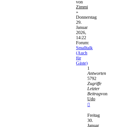
von
Zimmi
»
Donnerstag
29.
Januar
2026,
14:22
Forum:
Smalltalk
(Auch
für
Gäste)
1
Antworten
5792
Zugriffe
Letzter
Beitrag
von
Udo
Neuester
Beitrag
Freitag
30.
Januar