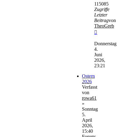
115085
Zugriffe
Letzter
Beitrag
von
TheoGreb
Neuester
Beitrag
Donnerstag
4.
Juni
2026,
23:21
Ostern
2026
Verfasst
von
rowa61
»
Sonntag
5.
April
2026,
15:40
Forum: