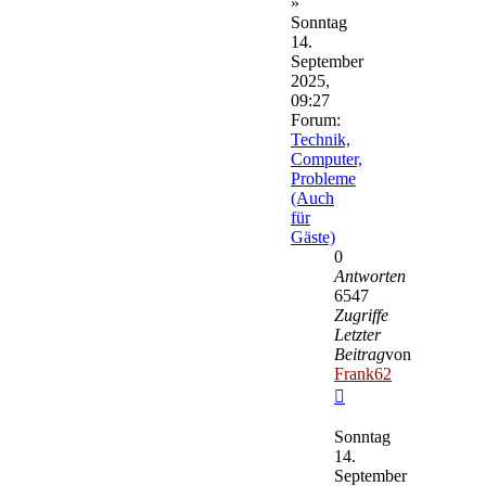
»
Sonntag
14.
September
2025,
09:27
Forum:
Technik,
Computer,
Probleme
(Auch
für
Gäste)
0
Antworten
6547
Zugriffe
Letzter
Beitrag
von
Frank62
Neuester
Beitrag
Sonntag
14.
September