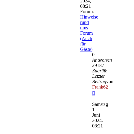
2024,
08:21
Forum:
Hinweise
rund
ums
Forum
(Auch
für
Gäste)
0
Antworten
29187
Zugriffe
Letzter
Beitrag
von
Frank62
Neuester
Beitrag
Samstag
1.
Juni
2024,
08:21