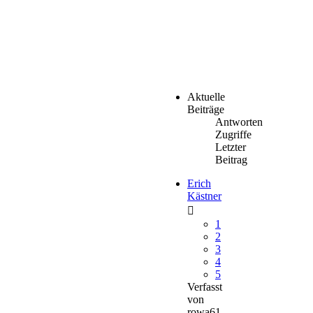
Aktuelle
Beiträge
Antworten
Zugriffe
Letzter
Beitrag
Erich
Kästner
1
2
3
4
5
Verfasst
von
rowa61