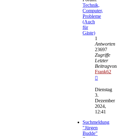
Technik,
Computer,
Probleme
(Auch
für
Gäste)
1
Antworten
23697
Zugriffe
Letzter
Beitrag
von
Frank62
Neuester
Beitrag
Dienstag
3.
Dezember
2024,
12:41
Suchmeldung
"Jürgen
Budde"