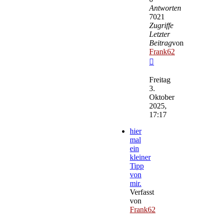
Antworten
7021
Zugriffe
Letzter
Beitrag
von
Frank62
Neuester
Beitrag
Freitag
3.
Oktober
2025,
17:17
hier
mal
ein
kleiner
Tipp
von
mir.
Verfasst
von
Frank62