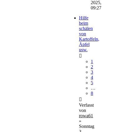
2025,
09:27
Hilfe
beim
schälen
von
Kartoffeln,
Äpfel
usw.
1
2
3
4
5
…
8
Verfasst
von
rowa61
»
Sonntag
3.