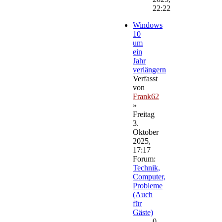
22:22
Windows
10
um
ein
Jahr
verlängern
Verfasst
von
Frank62
»
Freitag
3.
Oktober
2025,
17:17
Forum:
Technik,
Computer,
Probleme
(Auch
für
Gäste)
0