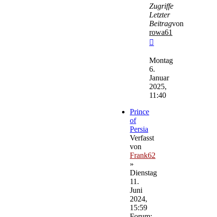
Zugriffe
Letzter
Beitrag
von
rowa61
Neuester
Beitrag
Montag
6.
Januar
2025,
11:40
Prince
of
Persia
Verfasst
von
Frank62
»
Dienstag
11.
Juni
2024,
15:59
Forum: