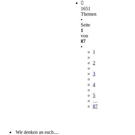
1651
Themen
•
Seite
1
von
87
•
1
2
3
4
5
…
87
Wir denken an euch....