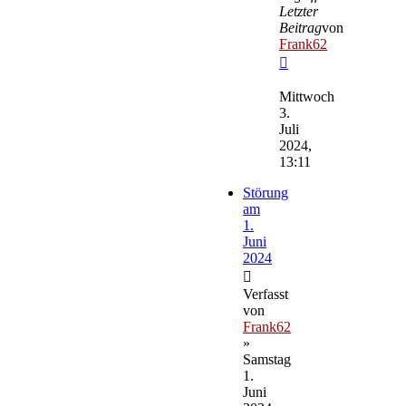
Letzter
Beitrag
von
Frank62
Neuester
Beitrag
Mittwoch
3.
Juli
2024,
13:11
Störung
am
1.
Juni
2024
Verfasst
von
Frank62
»
Samstag
1.
Juni