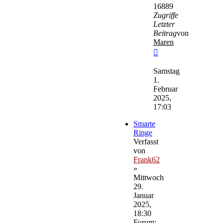
16889
Zugriffe
Letzter
Beitrag
von
Maren
Neuester
Beitrag
Samstag
1.
Februar
2025,
17:03
Smarte
Ringe
Verfasst
von
Frank62
»
Mittwoch
29.
Januar
2025,
18:30
Forum: