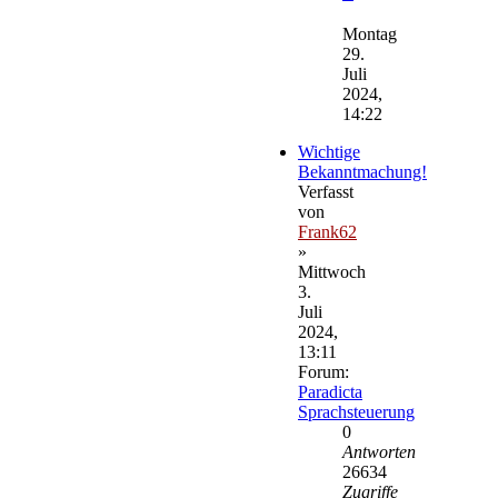
Neuester
Beitrag
Montag
29.
Juli
2024,
14:22
Wichtige
Bekanntmachung!
Verfasst
von
Frank62
»
Mittwoch
3.
Juli
2024,
13:11
Forum:
Paradicta
Sprachsteuerung
0
Antworten
26634
Zugriffe