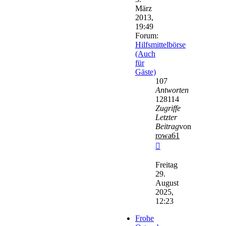
März
2013,
19:49
Forum:
Hilfsmittelbörse
(Auch
für
Gäste)
107
Antworten
128114
Zugriffe
Letzter
Beitrag
von
rowa61
Neuester
Beitrag
Freitag
29.
August
2025,
12:23
Frohe