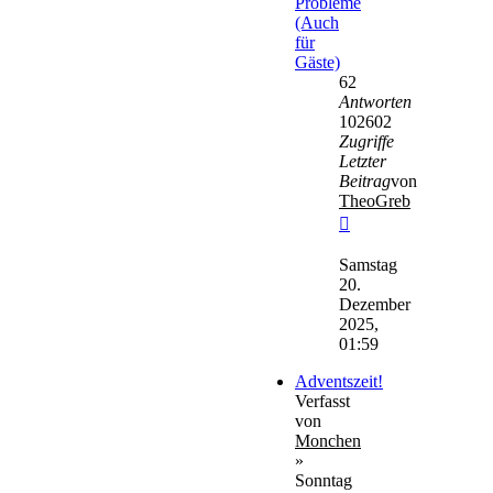
Probleme
(Auch
für
Gäste)
62
Antworten
102602
Zugriffe
Letzter
Beitrag
von
TheoGreb
Neuester
Beitrag
Samstag
20.
Dezember
2025,
01:59
Adventszeit!
Verfasst
von
Monchen
»
Sonntag