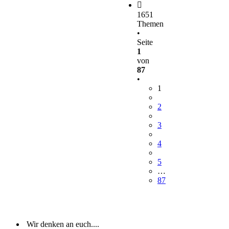
1651
Themen
•
Seite
1
von
87
•
1
2
3
4
5
…
87
Wir denken an euch....