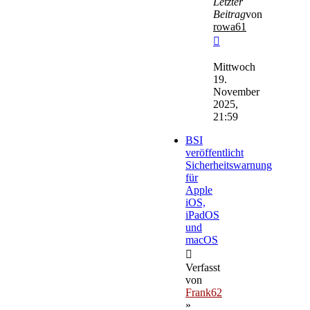
Letzter
Beitrag
von
rowa61
Neuester
Beitrag
Mittwoch
19.
November
2025,
21:59
BSI
veröffentlicht
Sicherheitswarnung
für
Apple
iOS,
iPadOS
und
macOS
Verfasst
von
Frank62
»