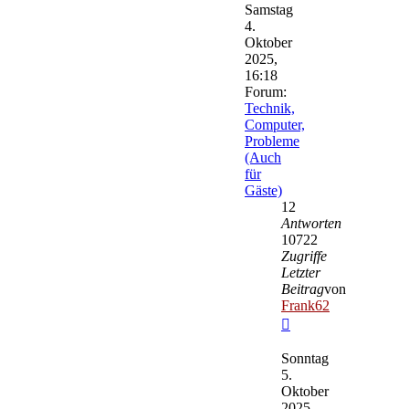
Samstag
4.
Oktober
2025,
16:18
Forum:
Technik,
Computer,
Probleme
(Auch
für
Gäste)
12
Antworten
10722
Zugriffe
Letzter
Beitrag
von
Frank62
Neuester
Beitrag
Sonntag
5.
Oktober
2025,