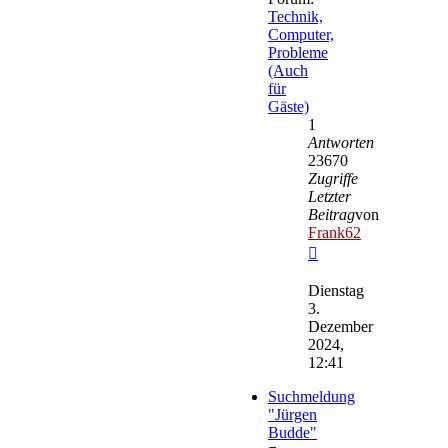
Technik,
Computer,
Probleme
(Auch
für
Gäste)
1
Antworten
23670
Zugriffe
Letzter
Beitrag
von
Frank62
Neuester
Beitrag
Dienstag
3.
Dezember
2024,
12:41
Suchmeldung
"Jürgen
Budde"