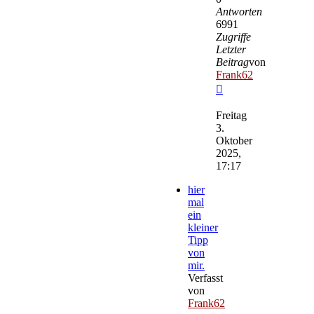
Antworten
6991
Zugriffe
Letzter
Beitrag
von
Frank62
Neuester
Beitrag
Freitag
3.
Oktober
2025,
17:17
hier
mal
ein
kleiner
Tipp
von
mir.
Verfasst
von
Frank62