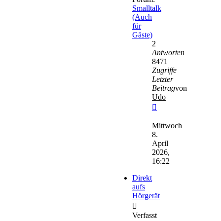
Smalltalk
(Auch
für
Gäste)
2
Antworten
8471
Zugriffe
Letzter
Beitrag
von
Udo
Neuester
Beitrag
Mittwoch
8.
April
2026,
16:22
Direkt
aufs
Hörgerät
Verfasst