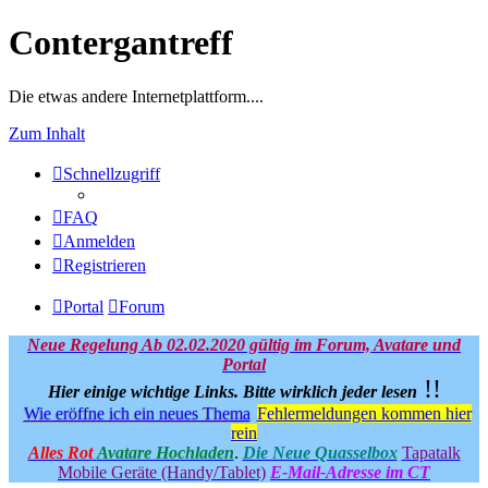
Contergantreff
Die etwas andere Internetplattform....
Zum Inhalt
Schnellzugriff
FAQ
Anmelden
Registrieren
Portal
Forum
Neue Regelung Ab 02.02.2020 gültig im Forum, Avatare und
Portal
!!
Hier einige wichtige Links.
Bitte wirklich jeder lesen
Wie eröffne ich ein neues Thema
Fehlermeldungen kommen hier
rein
Alles Rot
Avatare Hochladen
.
Die Neue Quasselbox
Tapatalk
Mobile Geräte (Handy/Tablet)
E-Mail-Adresse im CT