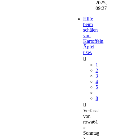
2025,
09:27
Hilfe
beim
schälen
von
Kartoffeln,
Äpfel
usw.
1
2
3
4
5
…
8
Verfasst
von
rowa61
»
Sonntag
3.