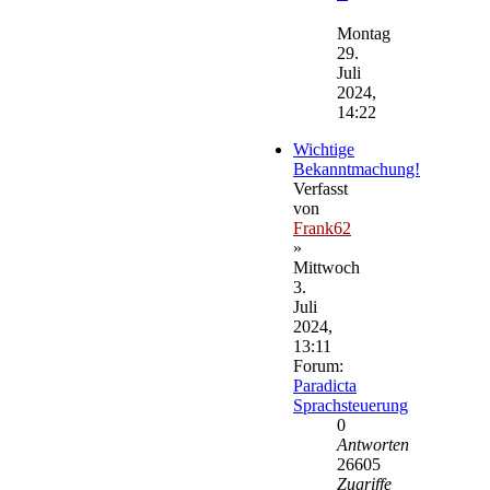
Neuester
Beitrag
Montag
29.
Juli
2024,
14:22
Wichtige
Bekanntmachung!
Verfasst
von
Frank62
»
Mittwoch
3.
Juli
2024,
13:11
Forum:
Paradicta
Sprachsteuerung
0
Antworten
26605
Zugriffe