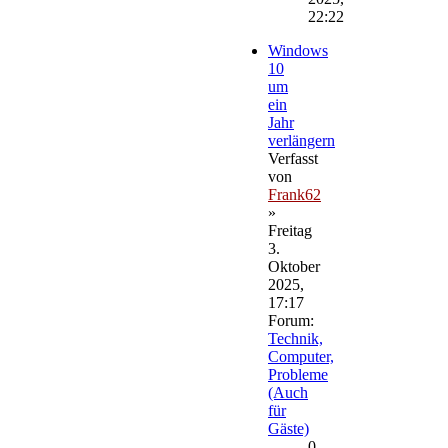
22:22
Windows
10
um
ein
Jahr
verlängern
Verfasst
von
Frank62
»
Freitag
3.
Oktober
2025,
17:17
Forum:
Technik,
Computer,
Probleme
(Auch
für
Gäste)
0