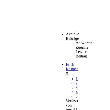
Aktuelle
Beiträge
Antworten
Zugriffe
Letzter
Beitrag
Erich
Kästner
1
2
3
4
5
Verfasst
von
rowa61