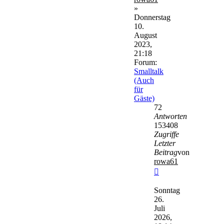
»
Donnerstag
10.
August
2023,
21:18
Forum:
Smalltalk
(Auch
für
Gäste)
72
Antworten
153408
Zugriffe
Letzter
Beitrag
von
rowa61
Neuester
Beitrag
Sonntag
26.
Juli
2026,