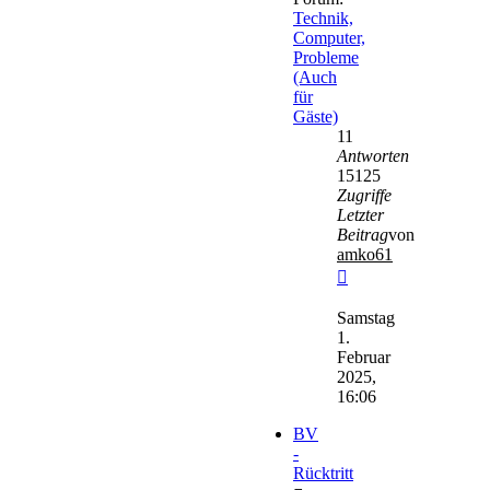
Technik,
Computer,
Probleme
(Auch
für
Gäste)
11
Antworten
15125
Zugriffe
Letzter
Beitrag
von
amko61
Neuester
Beitrag
Samstag
1.
Februar
2025,
16:06
BV
-
Rücktritt