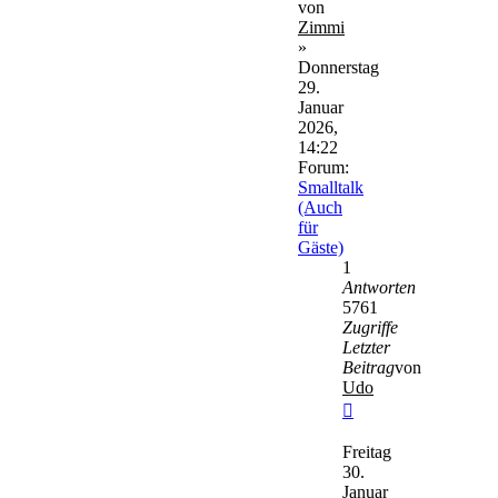
von
Zimmi
»
Donnerstag
29.
Januar
2026,
14:22
Forum:
Smalltalk
(Auch
für
Gäste)
1
Antworten
5761
Zugriffe
Letzter
Beitrag
von
Udo
Neuester
Beitrag
Freitag
30.
Januar