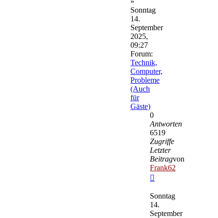
»
Sonntag
14.
September
2025,
09:27
Forum:
Technik,
Computer,
Probleme
(Auch
für
Gäste)
0
Antworten
6519
Zugriffe
Letzter
Beitrag
von
Frank62
Neuester
Beitrag
Sonntag
14.
September