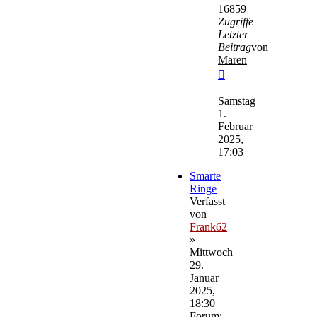
16859
Zugriffe
Letzter
Beitrag
von
Maren
Neuester
Beitrag
Samstag
1.
Februar
2025,
17:03
Smarte
Ringe
Verfasst
von
Frank62
»
Mittwoch
29.
Januar
2025,
18:30
Forum: