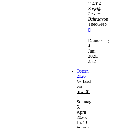
114614
Zugriffe
Letzter
Beitrag
von
TheoGreb
Neuester
Beitrag
Donnerstag
4.
Juni
2026,
23:21
Ostern
2026
Verfasst
von
rowa61
»
Sonntag
5.
April
2026,
15:40
Forum: