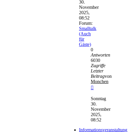
30.
November
2025,
08:52
Forum:
Smalltalk
(Auch
für
Gäste)
0
Antworten
6030
Zugriffe
Letzter
Beitrag
von
Monchen
Neuester
Beitrag
Sonntag
30.
November
2025,
08:52
Informationsveranstaltung