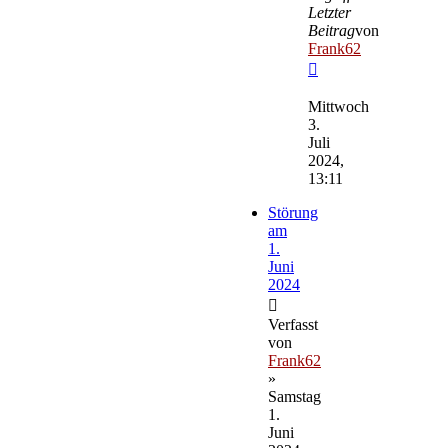
Letzter
Beitrag
von
Frank62
Neuester
Beitrag
Mittwoch
3.
Juli
2024,
13:11
Störung
am
1.
Juni
2024
Verfasst
von
Frank62
»
Samstag
1.
Juni