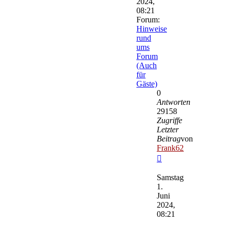
2024,
08:21
Forum:
Hinweise
rund
ums
Forum
(Auch
für
Gäste)
0
Antworten
29158
Zugriffe
Letzter
Beitrag
von
Frank62
Neuester
Beitrag
Samstag
1.
Juni
2024,
08:21