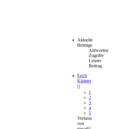
Aktuelle
Beiträge
Antworten
Zugriffe
Letzter
Beitrag
Erich
Kästner
1
2
3
4
5
Verfasst
von
rowa61