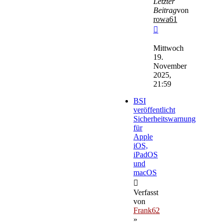
Letzter
Beitrag
von
rowa61
Neuester
Beitrag
Mittwoch
19.
November
2025,
21:59
BSI
veröffentlicht
Sicherheitswarnung
für
Apple
iOS,
iPadOS
und
macOS
Verfasst
von
Frank62
»