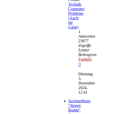
Technik,
Computer,
Probleme
(Auch
für
Gäste)
1
Antworten
23677
Zugriffe
Letzter
Beitrag
von
Frank62
Neuester
Beitrag
Dienstag
3.
Dezember
2024,
12:41
Suchmeldung
"Jürgen
Budde"