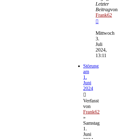
Letzter
Beitrag
von
Frank62
Neuester
Beitrag
Mittwoch
3.
Juli
2024,
13:11
Störung
am
1.
Juni
2024
Verfasst
von
Frank62
»
Samstag
1.
Juni