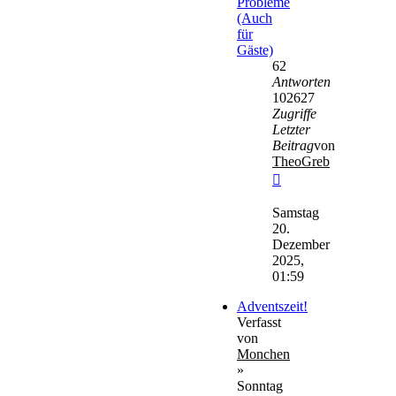
Probleme
(Auch
für
Gäste)
62
Antworten
102627
Zugriffe
Letzter
Beitrag
von
TheoGreb
Neuester
Beitrag
Samstag
20.
Dezember
2025,
01:59
Adventszeit!
Verfasst
von
Monchen
»
Sonntag