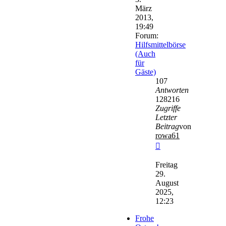
März
2013,
19:49
Forum:
Hilfsmittelbörse
(Auch
für
Gäste)
107
Antworten
128216
Zugriffe
Letzter
Beitrag
von
rowa61
Neuester
Beitrag
Freitag
29.
August
2025,
12:23
Frohe