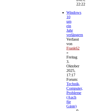
22:22
Windows
10
um
ein
Jahr
verlängern
Verfasst
von
Frank62
»
Freitag
3.
Oktober
2025,
17:17
Forum:
Technik,
Computer,
Probleme
(Auch
für
Gäste)
0