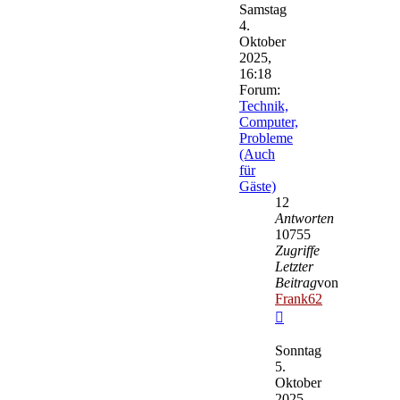
Samstag
4.
Oktober
2025,
16:18
Forum:
Technik,
Computer,
Probleme
(Auch
für
Gäste)
12
Antworten
10755
Zugriffe
Letzter
Beitrag
von
Frank62
Neuester
Beitrag
Sonntag
5.
Oktober
2025,