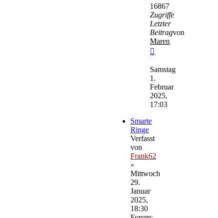
16867
Zugriffe
Letzter
Beitrag
von
Maren
Neuester
Beitrag
Samstag
1.
Februar
2025,
17:03
Smarte
Ringe
Verfasst
von
Frank62
»
Mittwoch
29.
Januar
2025,
18:30
Forum: