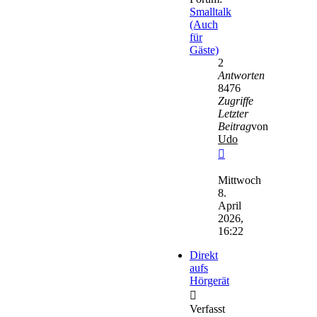
Smalltalk
(Auch
für
Gäste)
2
Antworten
8476
Zugriffe
Letzter
Beitrag
von
Udo
Neuester
Beitrag
Mittwoch
8.
April
2026,
16:22
Direkt
aufs
Hörgerät
Verfasst