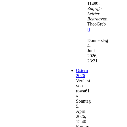
114892
Zugriffe
Letzter
Beitrag
von
TheoGreb
Neuester
Beitrag
Donnerstag
4.
Juni
2026,
23:21
Ostern
2026
Verfasst
von
rowa61
»
Sonntag
5.
April
2026,
15:40
Forum: