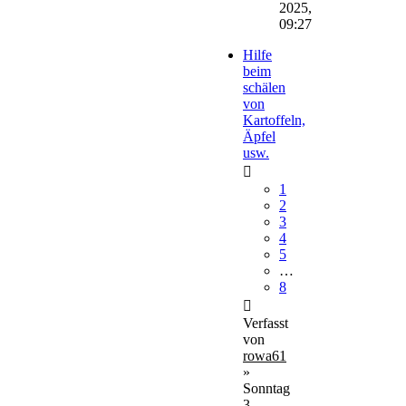
2025,
09:27
Hilfe
beim
schälen
von
Kartoffeln,
Äpfel
usw.
1
2
3
4
5
…
8
Verfasst
von
rowa61
»
Sonntag
3.