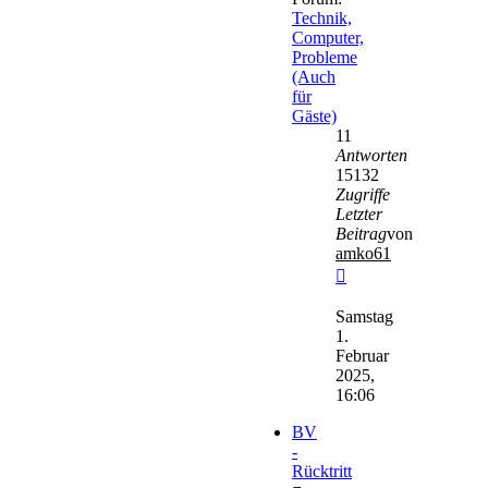
Technik,
Computer,
Probleme
(Auch
für
Gäste)
11
Antworten
15132
Zugriffe
Letzter
Beitrag
von
amko61
Neuester
Beitrag
Samstag
1.
Februar
2025,
16:06
BV
-
Rücktritt