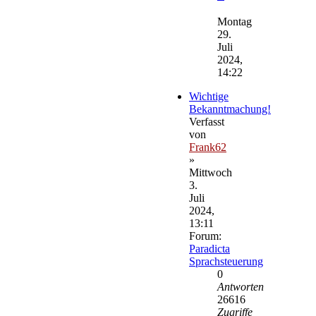
Neuester
Beitrag
Montag
29.
Juli
2024,
14:22
Wichtige
Bekanntmachung!
Verfasst
von
Frank62
»
Mittwoch
3.
Juli
2024,
13:11
Forum:
Paradicta
Sprachsteuerung
0
Antworten
26616
Zugriffe