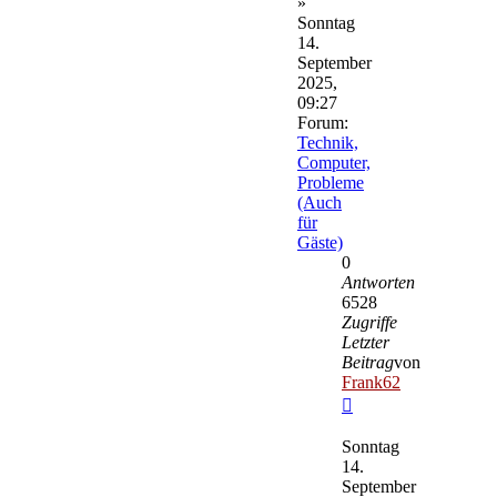
»
Sonntag
14.
September
2025,
09:27
Forum:
Technik,
Computer,
Probleme
(Auch
für
Gäste)
0
Antworten
6528
Zugriffe
Letzter
Beitrag
von
Frank62
Neuester
Beitrag
Sonntag
14.
September