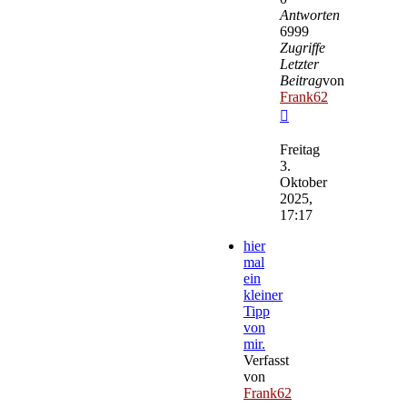
Antworten
6999
Zugriffe
Letzter
Beitrag
von
Frank62
Neuester
Beitrag
Freitag
3.
Oktober
2025,
17:17
hier
mal
ein
kleiner
Tipp
von
mir.
Verfasst
von
Frank62