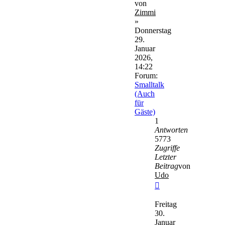
von
Zimmi
»
Donnerstag
29.
Januar
2026,
14:22
Forum:
Smalltalk
(Auch
für
Gäste)
1
Antworten
5773
Zugriffe
Letzter
Beitrag
von
Udo
Neuester
Beitrag
Freitag
30.
Januar