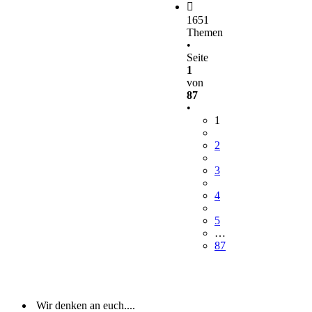
1651
Themen
•
Seite
1
von
87
•
1
2
3
4
5
…
87
Wir denken an euch....