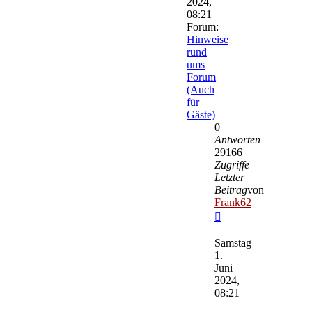
2024,
08:21
Forum:
Hinweise
rund
ums
Forum
(Auch
für
Gäste)
0
Antworten
29166
Zugriffe
Letzter
Beitrag
von
Frank62
Neuester
Beitrag
Samstag
1.
Juni
2024,
08:21