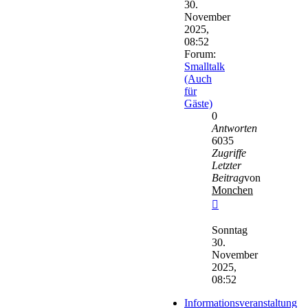
30.
November
2025,
08:52
Forum:
Smalltalk
(Auch
für
Gäste)
0
Antworten
6035
Zugriffe
Letzter
Beitrag
von
Monchen
Neuester
Beitrag
Sonntag
30.
November
2025,
08:52
Informationsveranstaltung