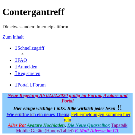
Contergantreff
Die etwas andere Internetplattform....
Zum Inhalt
Schnellzugriff
FAQ
Anmelden
Registrieren
Portal
Forum
Neue Regelung Ab 02.02.2020 gültig im Forum, Avatare und
Portal
!!
Hier einige wichtige Links.
Bitte wirklich jeder lesen
Wie eröffne ich ein neues Thema
Fehlermeldungen kommen hier
rein
Alles Rot
Avatare Hochladen
.
Die Neue Quasselbox
Tapatalk
Mobile Geräte (Handy/Tablet)
E-Mail-Adresse im CT