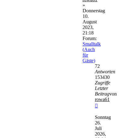
»
Donnerstag
10.
August
2023,
21:18
Forum:
Smalltalk
(Auch
für
Gäste)
72
Antworten
153430
Zugriffe
Letzter
Beitrag
von
rowa61
Neuester
Beitrag
Sonntag
26.
Juli
2026,