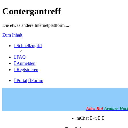
Contergantreff
Die etwas andere Internetplattform....
Zum Inhalt
Schnellzugriff
FAQ
Anmelden
Registrieren
Portal
Forum
Alles Rot
Avatare Hoc
mChat