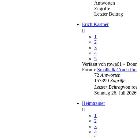
Antworten
Zugriffe
Letzter Beitrag
Erich Kästner
1
2
3
4
5
Verfasst von
rowa61
» Donne
Forum:
Smalltalk (Auch für
72
Antworten
153399
Zugriffe
Letzter Beitrag
von
ro
Sonntag 26. Juli 2026
Heimtrainer
1
2
3
4