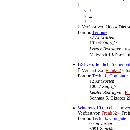
1
2
3
Verfasst von
Udo
» Dienst
Forum:
Termine
32
Antworten
19104
Zugriffe
Letzter Beitrag
von
ro
Mittwoch 19. Novemb
BSI veröffentlicht Sicherh
Verfasst von
Frank62
» Sa
Forum:
Technik, Computer, 
12
Antworten
10687
Zugriffe
Letzter Beitrag
von
Fr
Sonntag 5. Oktober 2
Windows 10 um ein Jahr ver
Verfasst von
Frank62
» Frei
Forum:
Technik, Computer, 
0
Antworten
6991
Zugriffe