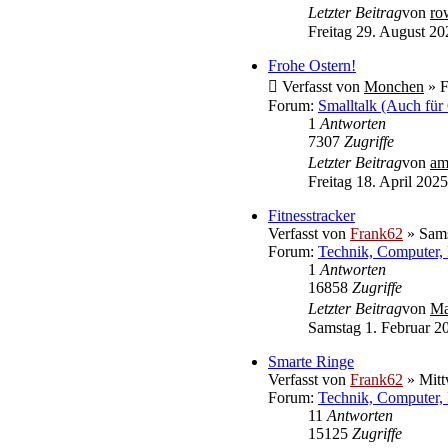
Letzter Beitrag
von
ro
Freitag 29. August 20
Frohe Ostern!
Verfasst von
Monchen
» F
Forum:
Smalltalk (Auch für
1
Antworten
7307
Zugriffe
Letzter Beitrag
von
am
Freitag 18. April 2025
Fitnesstracker
Verfasst von
Frank62
» Sams
Forum:
Technik, Computer, 
1
Antworten
16858
Zugriffe
Letzter Beitrag
von
Ma
Samstag 1. Februar 2
Smarte Ringe
Verfasst von
Frank62
» Mitt
Forum:
Technik, Computer, 
11
Antworten
15125
Zugriffe