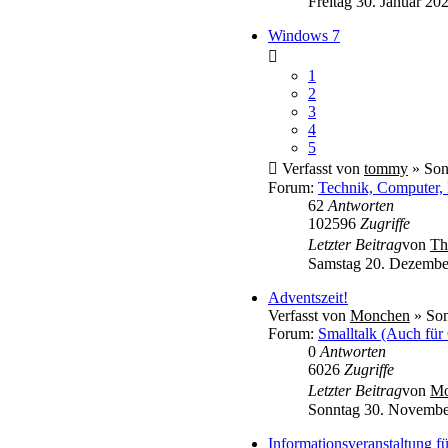
Freitag 30. Januar 20
Windows 7
1
2
3
4
5
Verfasst von
tommy
» Son
Forum:
Technik, Computer, 
62
Antworten
102596
Zugriffe
Letzter Beitrag
von
Th
Samstag 20. Dezembe
Adventszeit!
Verfasst von
Monchen
» Son
Forum:
Smalltalk (Auch für
0
Antworten
6026
Zugriffe
Letzter Beitrag
von
Mo
Sonntag 30. Novembe
Informationsveranstaltung 