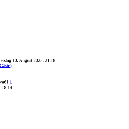
rstag 10. August 2023, 21:18
 Gäste)
Neuester
wa61
Beitrag
, 18:14