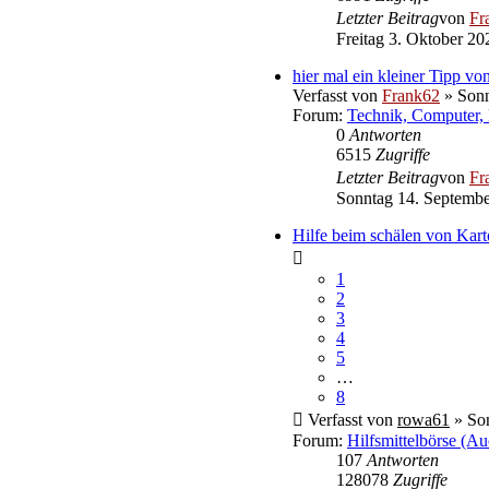
Letzter Beitrag
von
Fr
Freitag 3. Oktober 20
hier mal ein kleiner Tipp von
Verfasst von
Frank62
» Sonn
Forum:
Technik, Computer, 
0
Antworten
6515
Zugriffe
Letzter Beitrag
von
Fr
Sonntag 14. Septembe
Hilfe beim schälen von Kart
1
2
3
4
5
…
8
Verfasst von
rowa61
» Son
Forum:
Hilfsmittelbörse (Au
107
Antworten
128078
Zugriffe