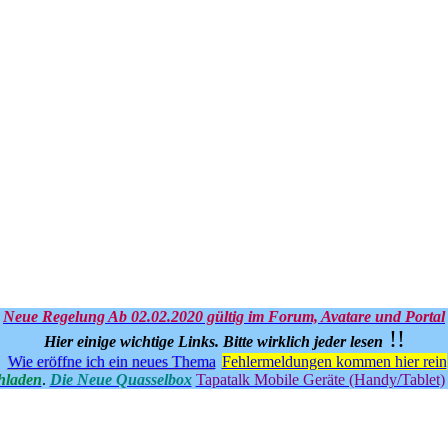
Neue Regelung Ab 02.02.2020 gültig im Forum, Avatare und Portal
!!
Hier einige wichtige Links.
Bitte wirklich jeder lesen
Wie eröffne ich ein neues Thema
Fehlermeldungen kommen hier rein
hladen
.
Die Neue Quasselbox
Tapatalk Mobile Geräte (Handy/Tablet)