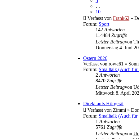
5
…
10
Verfasst von
Frank62
» Do
Forum:
Sport
142
Antworten
114484
Zugriffe
Letzter Beitrag
von
Th
Donnerstag 4. Juni 20
Ostern 2026
Verfasst von
rowa61
» Sonnt
Forum:
Smalltalk (Auch für
2
Antworten
8470
Zugriffe
Letzter Beitrag
von
U
Mittwoch 8. April 202
Direkt aufs Hörgerät
Verfasst von
Zimmi
» Donn
Forum:
Smalltalk (Auch für
1
Antworten
5761
Zugriffe
Letzter Beitrag
von
U