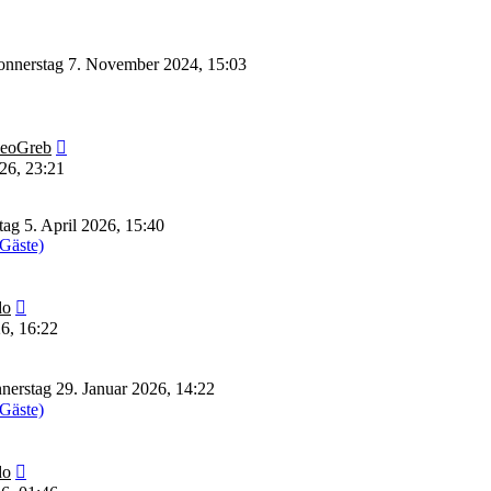
nnerstag 7. November 2024, 15:03
Neuester
eoGreb
Beitrag
26, 23:21
ag 5. April 2026, 15:40
 Gäste)
Neuester
do
Beitrag
6, 16:22
erstag 29. Januar 2026, 14:22
 Gäste)
Neuester
do
Beitrag