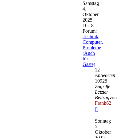
Samstag
4.
Oktober
2025,
16:18
Forum:
Technik,
Computer,
Probleme
(Auch
für
Gäste)
12
Antworten
10925
Zugriffe
Letzter
Beitrag
von
Frank62
Neuester
Beitrag
Sonntag
5.
Oktober
2025,