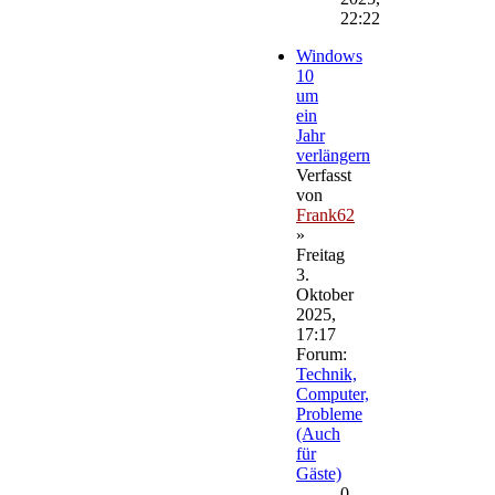
22:22
Windows
10
um
ein
Jahr
verlängern
Verfasst
von
Frank62
»
Freitag
3.
Oktober
2025,
17:17
Forum:
Technik,
Computer,
Probleme
(Auch
für
Gäste)
0