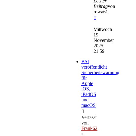
Letzter
Beitrag
von
rowa61
Neuester
Beitrag
Mittwoch
19.
November
2025,
21:59
BSI
veröffentlicht
Sicherheitswarnung
für
Apple
iOS,
iPadOS
und
macOS
Verfasst
von
Frank62
»