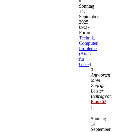
»
Sonntag
14.
September
2025,
09:27
Forum:
Technik,
Computer,
Probleme
(Auch
für
Gäste)
0
Antworten
6599
Zugriffe
Letzter
Beitrag
von
Frank62
Neuester
Beitrag
Sonntag
14.
September