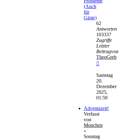
Probleme
(Auch
für
Gäste)
62
Antworten
103337
Zugriffe
Letzter
Beitrag
von
TheoGreb
Neuester
Beitrag
Samstag
20.
Dezember
2025,
01:59
Adventszeit!
Verfasst
von
Monchen
»
Sonntag