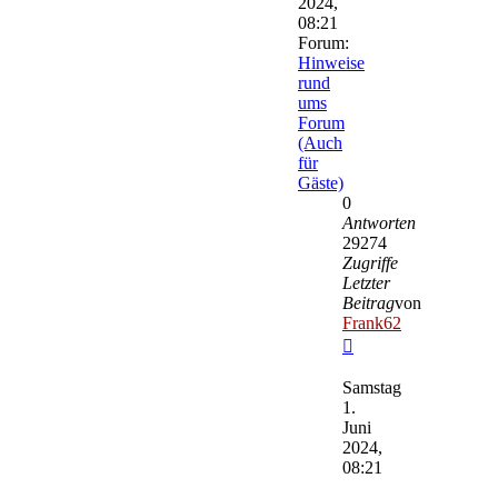
2024,
08:21
Forum:
Hinweise
rund
ums
Forum
(Auch
für
Gäste)
0
Antworten
29274
Zugriffe
Letzter
Beitrag
von
Frank62
Neuester
Beitrag
Samstag
1.
Juni
2024,
08:21