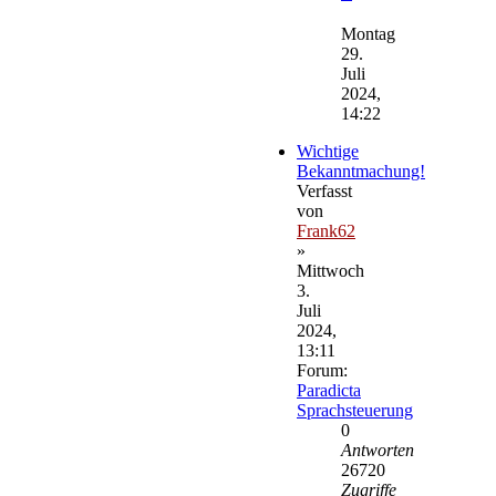
Neuester
Beitrag
Montag
29.
Juli
2024,
14:22
Wichtige
Bekanntmachung!
Verfasst
von
Frank62
»
Mittwoch
3.
Juli
2024,
13:11
Forum:
Paradicta
Sprachsteuerung
0
Antworten
26720
Zugriffe