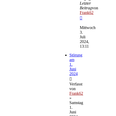
Letzter
Beitrag
von
Frank62
Neuester
Beitrag
Mittwoch
3.
Juli
2024,
13:11
Störung
am
1.
Juni
2024
Verfasst
von
Frank62
»
Samstag
1.
Juni