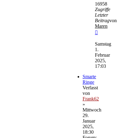
16958
Zugriffe
Letzter
Beitrag
von
Maren
Neuester
Beitrag
Samstag
1.
Februar
2025,
17:03
Smarte
Ringe
Verfasst
von
Frank62
»
Mittwoch
29.
Januar
2025,
18:30
Forum: