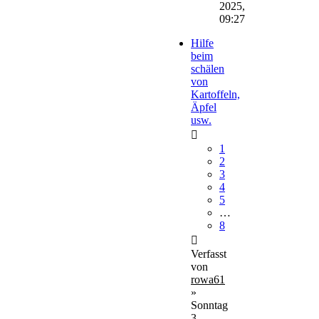
2025,
09:27
Hilfe
beim
schälen
von
Kartoffeln,
Äpfel
usw.
1
2
3
4
5
…
8
Verfasst
von
rowa61
»
Sonntag
3.