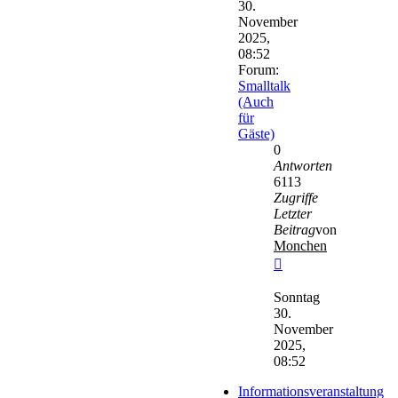
30.
November
2025,
08:52
Forum:
Smalltalk
(Auch
für
Gäste)
0
Antworten
6113
Zugriffe
Letzter
Beitrag
von
Monchen
Neuester
Beitrag
Sonntag
30.
November
2025,
08:52
Informationsveranstaltung