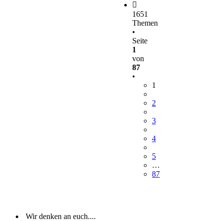
1651
Themen
•
Seite
1
von
87
•
1
2
3
4
5
…
87
Wir denken an euch....