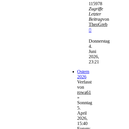
115978
Zugriffe
Letzter
Beitrag
von
TheoGreb
Neuester
Beitrag
Donnerstag
4.
Juni
2026,
23:21
Ostern
2026
Verfasst
von
rowa61
»
Sonntag
5.
April
2026,
15:40
Forum: