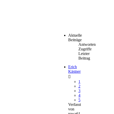
Aktuelle
Beiträge
Antworten
Zugriffe
Letzter
Beitrag
Erich
Kästner
1
2
3
4
5
Verfasst
von
rowa61