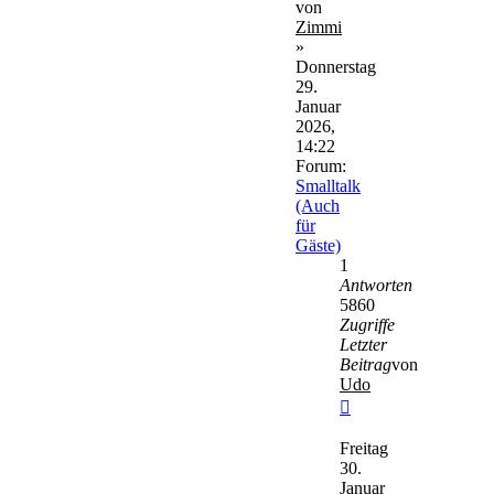
von
Zimmi
»
Donnerstag
29.
Januar
2026,
14:22
Forum:
Smalltalk
(Auch
für
Gäste)
1
Antworten
5860
Zugriffe
Letzter
Beitrag
von
Udo
Neuester
Beitrag
Freitag
30.
Januar