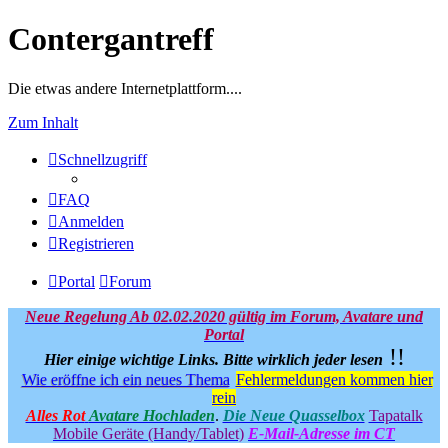
Contergantreff
Die etwas andere Internetplattform....
Zum Inhalt
Schnellzugriff
FAQ
Anmelden
Registrieren
Portal
Forum
Neue Regelung Ab 02.02.2020 gültig im Forum, Avatare und
Portal
!!
Hier einige wichtige Links.
Bitte wirklich jeder lesen
Wie eröffne ich ein neues Thema
Fehlermeldungen kommen hier
rein
Alles Rot
Avatare Hochladen
.
Die Neue Quasselbox
Tapatalk
Mobile Geräte (Handy/Tablet)
E-Mail-Adresse im CT