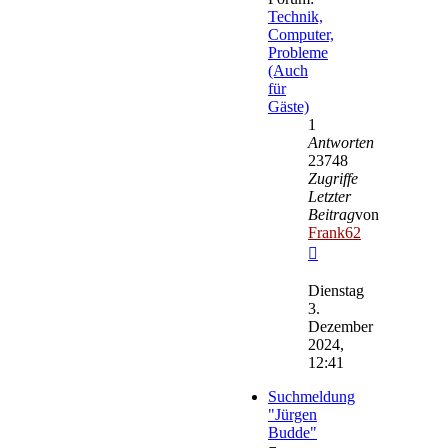
Technik,
Computer,
Probleme
(Auch
für
Gäste)
1
Antworten
23748
Zugriffe
Letzter
Beitrag
von
Frank62
Neuester
Beitrag
Dienstag
3.
Dezember
2024,
12:41
Suchmeldung
"Jürgen
Budde"