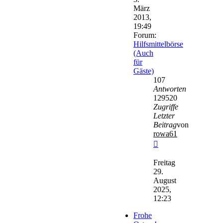
März
2013,
19:49
Forum:
Hilfsmittelbörse
(Auch
für
Gäste)
107
Antworten
129520
Zugriffe
Letzter
Beitrag
von
rowa61
Neuester
Beitrag
Freitag
29.
August
2025,
12:23
Frohe