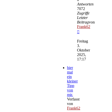
Antworten
7072
Zugriffe
Letzter
Beitrag
von
Frank62
Neuester
Beitrag
Freitag
3.
Oktober
2025,
17:17
hier
mal
ein
kleiner
Tipp
von
mir.
Verfasst
von
Frank62