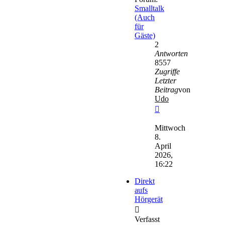
Smalltalk
(Auch
für
Gäste)
2
Antworten
8557
Zugriffe
Letzter
Beitrag
von
Udo
Neuester
Beitrag
Mittwoch
8.
April
2026,
16:22
Direkt
aufs
Hörgerät
Verfasst