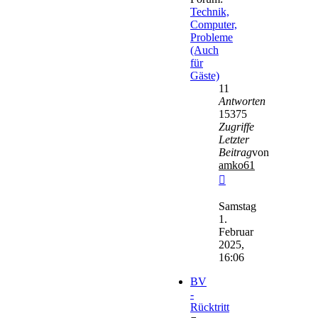
Technik,
Computer,
Probleme
(Auch
für
Gäste)
11
Antworten
15375
Zugriffe
Letzter
Beitrag
von
amko61
Neuester
Beitrag
Samstag
1.
Februar
2025,
16:06
BV
-
Rücktritt