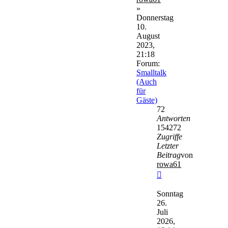
»
Donnerstag
10.
August
2023,
21:18
Forum:
Smalltalk
(Auch
für
Gäste)
72
Antworten
154272
Zugriffe
Letzter
Beitrag
von
rowa61
Neuester
Beitrag
Sonntag
26.
Juli
2026,