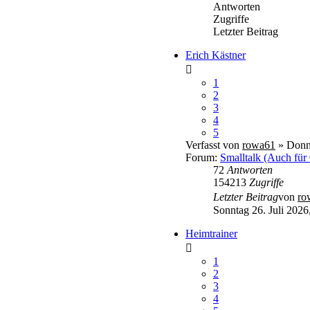
Antworten
Zugriffe
Letzter Beitrag
Erich Kästner
1
2
3
4
5
Verfasst von
rowa61
» Donne
Forum:
Smalltalk (Auch für
72
Antworten
154213
Zugriffe
Letzter Beitrag
von
ro
Sonntag 26. Juli 2026
Heimtrainer
1
2
3
4