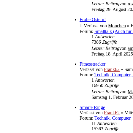
Letzter Beitrag
von
ro
Freitag 29. August 20
Frohe Ostern!
Verfasst von
Monchen
» F
Forum:
Smalltalk (Auch für
1
Antworten
7386
Zugriffe
Letzter Beitrag
von
am
Freitag 18. April 2025
Fitnesstracker
Verfasst von
Frank62
» Sams
Forum:
Technik, Computer, 
1
Antworten
16950
Zugriffe
Letzter Beitrag
von
Ma
Samstag 1. Februar 2
Smarte Ringe
Verfasst von
Frank62
» Mitt
Forum:
Technik, Computer, 
11
Antworten
15363
Zugriffe