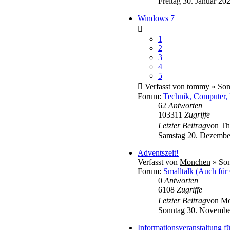
Freitag 30. Januar 20
Windows 7
1
2
3
4
5
Verfasst von
tommy
» Son
Forum:
Technik, Computer, 
62
Antworten
103311
Zugriffe
Letzter Beitrag
von
Th
Samstag 20. Dezembe
Adventszeit!
Verfasst von
Monchen
» Son
Forum:
Smalltalk (Auch für
0
Antworten
6108
Zugriffe
Letzter Beitrag
von
Mo
Sonntag 30. Novembe
Informationsveranstaltung 