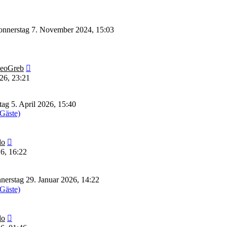
nnerstag 7. November 2024, 15:03
Neuester
eoGreb
Beitrag
26, 23:21
ag 5. April 2026, 15:40
 Gäste)
Neuester
do
Beitrag
6, 16:22
erstag 29. Januar 2026, 14:22
 Gäste)
Neuester
do
Beitrag