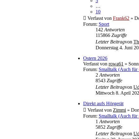
5
…
10
Verfasst von
Frank62
» Do
Forum:
Sport
142
Antworten
115866
Zugriffe
Letzter Beitrag
von
Th
Donnerstag 4. Juni 20
Ostern 2026
Verfasst von
rowa61
» Sonnt
Forum:
Smalltalk (Auch für
2
Antworten
8543
Zugriffe
Letzter Beitrag
von
U
Mittwoch 8. April 202
Direkt aufs Hörgerät
Verfasst von
Zimmi
» Donn
Forum:
Smalltalk (Auch für
1
Antworten
5852
Zugriffe
Letzter Beitrag
von
U