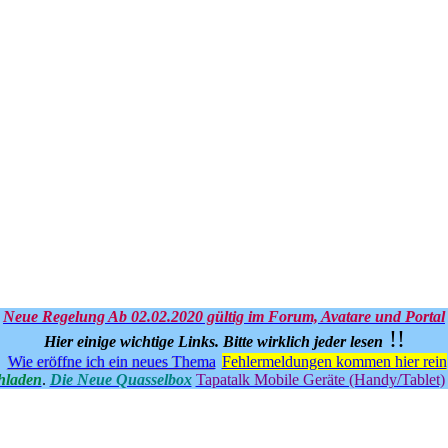
Neue Regelung Ab 02.02.2020 gültig im Forum, Avatare und Portal
!!
Hier einige wichtige Links.
Bitte wirklich jeder lesen
Wie eröffne ich ein neues Thema
Fehlermeldungen kommen hier rein
hladen
.
Die Neue Quasselbox
Tapatalk Mobile Geräte (Handy/Tablet)