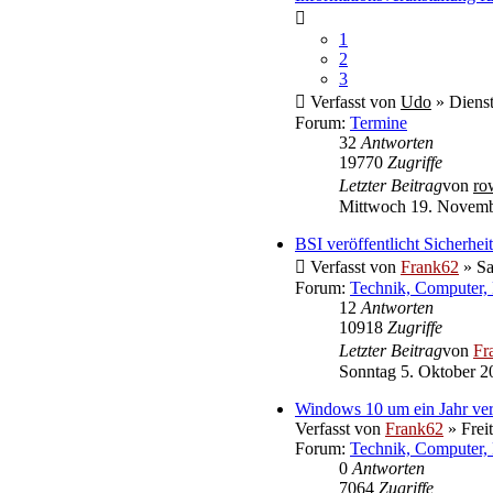
1
2
3
Verfasst von
Udo
» Dienst
Forum:
Termine
32
Antworten
19770
Zugriffe
Letzter Beitrag
von
ro
Mittwoch 19. Novemb
BSI veröffentlicht Sicherh
Verfasst von
Frank62
» Sa
Forum:
Technik, Computer, 
12
Antworten
10918
Zugriffe
Letzter Beitrag
von
Fr
Sonntag 5. Oktober 2
Windows 10 um ein Jahr ver
Verfasst von
Frank62
» Frei
Forum:
Technik, Computer, 
0
Antworten
7064
Zugriffe