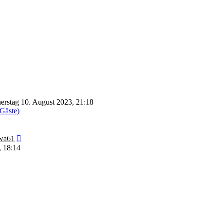
rstag 10. August 2023, 21:18
 Gäste)
Neuester
wa61
Beitrag
, 18:14