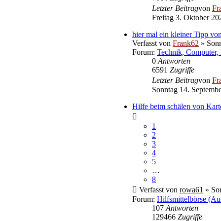
Letzter Beitrag
von
Fr
Freitag 3. Oktober 20
hier mal ein kleiner Tipp von
Verfasst von
Frank62
» Sonn
Forum:
Technik, Computer, 
0
Antworten
6591
Zugriffe
Letzter Beitrag
von
Fr
Sonntag 14. Septembe
Hilfe beim schälen von Kart
1
2
3
4
5
…
8
Verfasst von
rowa61
» Son
Forum:
Hilfsmittelbörse (Au
107
Antworten
129466
Zugriffe