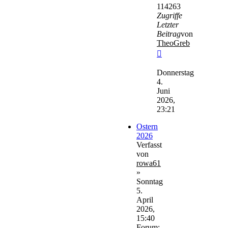
114263
Zugriffe
Letzter
Beitrag
von
TheoGreb
Neuester
Beitrag
Donnerstag
4.
Juni
2026,
23:21
Ostern
2026
Verfasst
von
rowa61
»
Sonntag
5.
April
2026,
15:40
Forum: