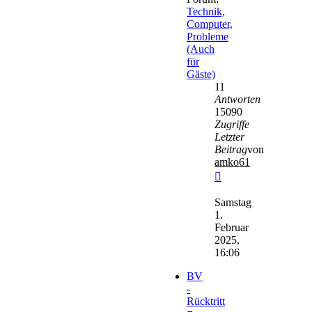
Technik,
Computer,
Probleme
(Auch
für
Gäste)
11
Antworten
15090
Zugriffe
Letzter
Beitrag
von
amko61
Neuester
Beitrag
Samstag
1.
Februar
2025,
16:06
BV
-
Rücktritt