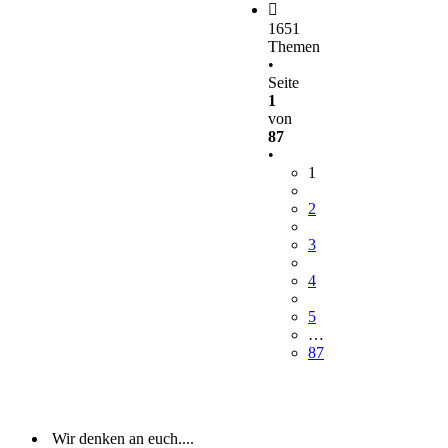
1651
Themen
•
Seite
1
von
87
•
1
2
3
4
5
…
87
Wir denken an euch....