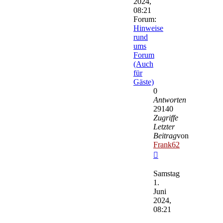
2024,
08:21
Forum:
Hinweise
rund
ums
Forum
(Auch
für
Gäste)
0
Antworten
29140
Zugriffe
Letzter
Beitrag
von
Frank62
Neuester
Beitrag
Samstag
1.
Juni
2024,
08:21