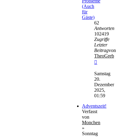
Probleme
(Auch
für
Gäste)
62
Antworten
102419
Zugriffe
Letzter
Beitrag
von
TheoGreb
Neuester
Beitrag
Samstag
20.
Dezember
2025,
01:59
Adventszeit!
Verfasst
von
Monchen
»
Sonntag