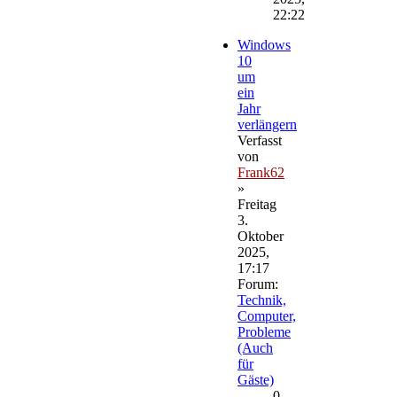
22:22
Windows
10
um
ein
Jahr
verlängern
Verfasst
von
Frank62
»
Freitag
3.
Oktober
2025,
17:17
Forum:
Technik,
Computer,
Probleme
(Auch
für
Gäste)
0