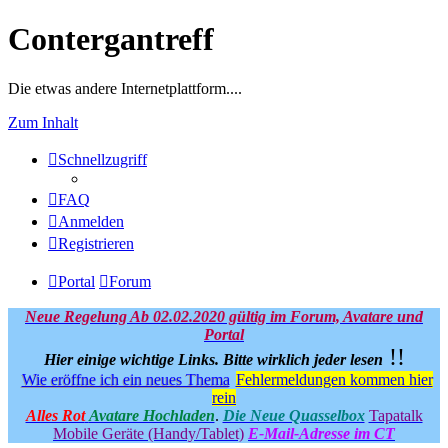
Contergantreff
Die etwas andere Internetplattform....
Zum Inhalt
Schnellzugriff
FAQ
Anmelden
Registrieren
Portal
Forum
Neue Regelung Ab 02.02.2020 gültig im Forum, Avatare und
Portal
!!
Hier einige wichtige Links.
Bitte wirklich jeder lesen
Wie eröffne ich ein neues Thema
Fehlermeldungen kommen hier
rein
Alles Rot
Avatare Hochladen
.
Die Neue Quasselbox
Tapatalk
Mobile Geräte (Handy/Tablet)
E-Mail-Adresse im CT