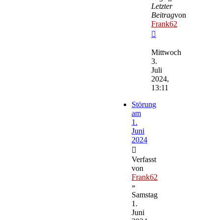
Letzter
Beitrag
von
Frank62
Neuester
Beitrag
Mittwoch
3.
Juli
2024,
13:11
Störung
am
1.
Juni
2024
Verfasst
von
Frank62
»
Samstag
1.
Juni