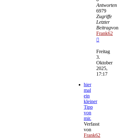
Antworten
6979
Zugriffe
Letzter
Beitrag
von
Frank62
Neuester
Beitrag
Freitag
3.
Oktober
2025,
17:17
hier
mal
ein
kleiner
Tipp
von
mir.
Verfasst
von
Frank62