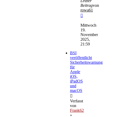
Letzter
Beitrag
von
rowa61
Neuester
Beitrag
Mittwoch
19.
November
2025,
21:59
BSI
veröffentlicht
Sicherheitswarnung
für
Apple
iOS,
iPadOS
und
macOS
Verfasst
von
Frank62
»