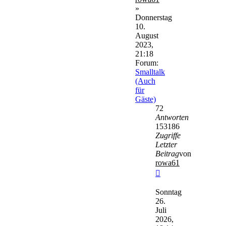
»
Donnerstag
10.
August
2023,
21:18
Forum:
Smalltalk
(Auch
für
Gäste)
72
Antworten
153186
Zugriffe
Letzter
Beitrag
von
rowa61
Neuester
Beitrag
Sonntag
26.
Juli
2026,