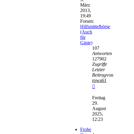
März
2013,
19:49
Forum:
Hilfsmittelbörse
(Auch
für
Gäste)
107
Antworten
127902
Zugriffe
Letzter
Beitrag
von
rowa61
Neuester
Beitrag
Freitag
29.
August
2025,
12:23
Frohe