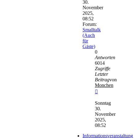
30.
November
2025,
08:52
Forum:
Smalltalk
(Auch
für
Gäste)
0
Antworten
6014
Zugriffe
Letzter
Beitrag
von
Monchen
Neuester
Beitrag
Sonntag
30.
November
2025,
08:52
Informationsveranstaltung