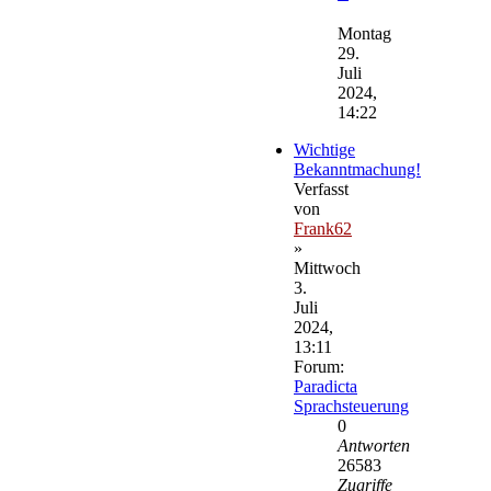
Neuester
Beitrag
Montag
29.
Juli
2024,
14:22
Wichtige
Bekanntmachung!
Verfasst
von
Frank62
»
Mittwoch
3.
Juli
2024,
13:11
Forum:
Paradicta
Sprachsteuerung
0
Antworten
26583
Zugriffe