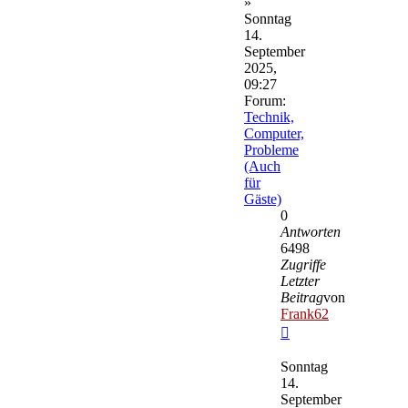
»
Sonntag
14.
September
2025,
09:27
Forum:
Technik,
Computer,
Probleme
(Auch
für
Gäste)
0
Antworten
6498
Zugriffe
Letzter
Beitrag
von
Frank62
Neuester
Beitrag
Sonntag
14.
September