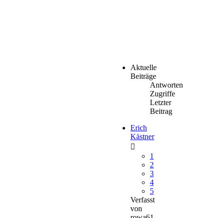
Aktuelle
Beiträge
Antworten
Zugriffe
Letzter
Beitrag
Erich
Kästner
1
2
3
4
5
Verfasst
von
rowa61