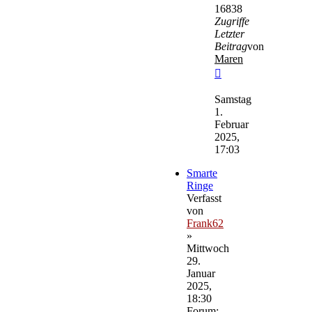
16838
Zugriffe
Letzter
Beitrag
von
Maren
Neuester
Beitrag
Samstag
1.
Februar
2025,
17:03
Smarte
Ringe
Verfasst
von
Frank62
»
Mittwoch
29.
Januar
2025,
18:30
Forum: