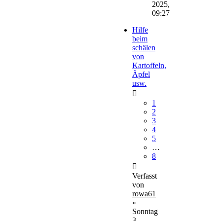
2025,
09:27
Hilfe
beim
schälen
von
Kartoffeln,
Äpfel
usw.
1
2
3
4
5
…
8
Verfasst
von
rowa61
»
Sonntag
3.