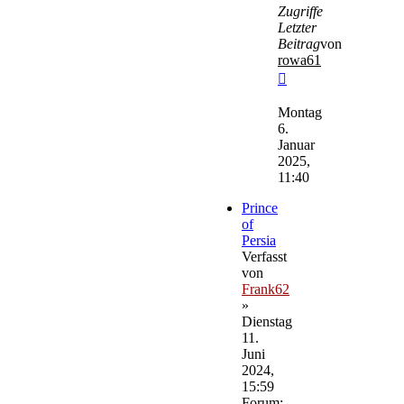
Zugriffe
Letzter
Beitrag
von
rowa61
Neuester
Beitrag
Montag
6.
Januar
2025,
11:40
Prince
of
Persia
Verfasst
von
Frank62
»
Dienstag
11.
Juni
2024,
15:59
Forum: