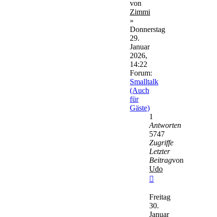
von
Zimmi
»
Donnerstag
29.
Januar
2026,
14:22
Forum:
Smalltalk
(Auch
für
Gäste)
1
Antworten
5747
Zugriffe
Letzter
Beitrag
von
Udo
Neuester
Beitrag
Freitag
30.
Januar