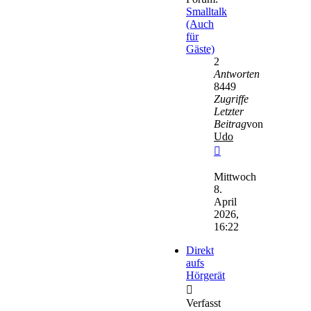
Smalltalk
(Auch
für
Gäste)
2
Antworten
8449
Zugriffe
Letzter
Beitrag
von
Udo
Neuester
Beitrag
Mittwoch
8.
April
2026,
16:22
Direkt
aufs
Hörgerät
Verfasst