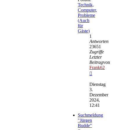
Technik,
Computer,
Probleme
(Auch
für
Gäste)
1
Antworten
23651
Zugriffe
Letzter
Beitrag
von
Frank62
Neuester
Beitrag
Dienstag
3.
Dezember
2024,
12:41
Suchmeldung
"Jürgen
Budde"