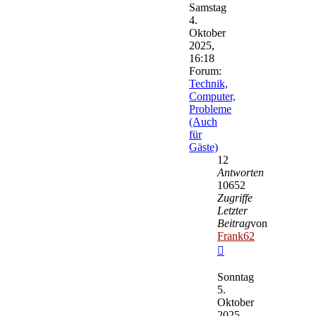
Samstag
4.
Oktober
2025,
16:18
Forum:
Technik,
Computer,
Probleme
(Auch
für
Gäste)
12
Antworten
10652
Zugriffe
Letzter
Beitrag
von
Frank62
Neuester
Beitrag
Sonntag
5.
Oktober
2025,