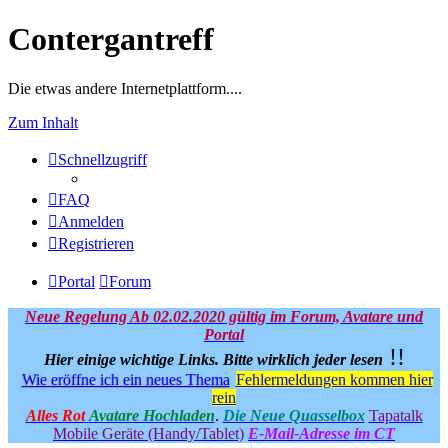
Contergantreff
Die etwas andere Internetplattform....
Zum Inhalt
Schnellzugriff
FAQ
Anmelden
Registrieren
Portal
Forum
Neue Regelung Ab 02.02.2020 gültig im Forum, Avatare und
Portal
!!
Hier einige wichtige Links.
Bitte wirklich jeder lesen
Wie eröffne ich ein neues Thema
Fehlermeldungen kommen hier
rein
Alles Rot
Avatare Hochladen
.
Die Neue Quasselbox
Tapatalk
Mobile Geräte (Handy/Tablet)
E-Mail-Adresse im CT