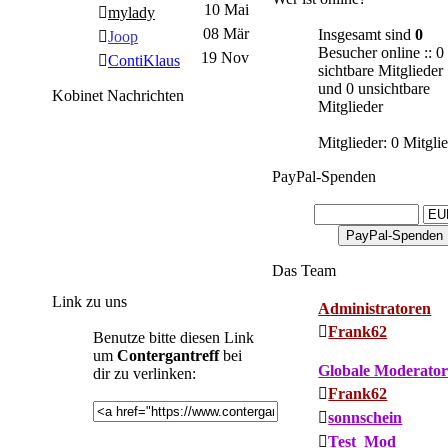
10 Mai
mylady
08 Mär
Insgesamt sind
0
Joop
Besucher online :: 0
19 Nov
ContiKlaus
sichtbare Mitglieder
und 0 unsichtbare
Kobinet Nachrichten
Mitglieder
Mitglieder: 0 Mitgli
PayPal-Spenden
Das Team
Link zu uns
Administratoren
Frank62
Benutze bitte diesen Link
um
Contergantreff
bei
Globale Moderato
dir zu verlinken:
Frank62
sonnschein
Test_Mod