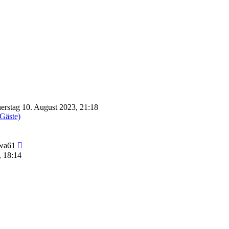
rstag 10. August 2023, 21:18
 Gäste)
Neuester
wa61
Beitrag
, 18:14