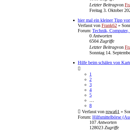
Letzter Beitrag
von
Fr
Freitag 3. Oktober 20
hier mal ein kleiner Tipp von
Verfasst von
Frank62
» Sonn
Forum:
Technik, Computer, 
0
Antworten
6504
Zugriffe
Letzter Beitrag
von
Fr
Sonntag 14. Septembe
Hilfe beim schälen von Kart
1
2
3
4
5
…
8
Verfasst von
rowa61
» Son
Forum:
Hilfsmittelbörse (Au
107
Antworten
128023
Zugriffe