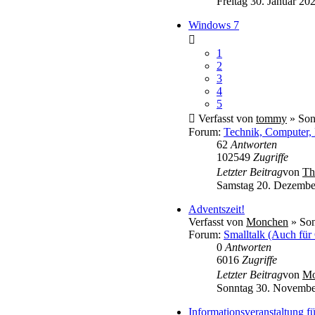
Freitag 30. Januar 20
Windows 7
1
2
3
4
5
Verfasst von
tommy
» Son
Forum:
Technik, Computer, 
62
Antworten
102549
Zugriffe
Letzter Beitrag
von
Th
Samstag 20. Dezembe
Adventszeit!
Verfasst von
Monchen
» Son
Forum:
Smalltalk (Auch für
0
Antworten
6016
Zugriffe
Letzter Beitrag
von
Mo
Sonntag 30. Novembe
Informationsveranstaltung 