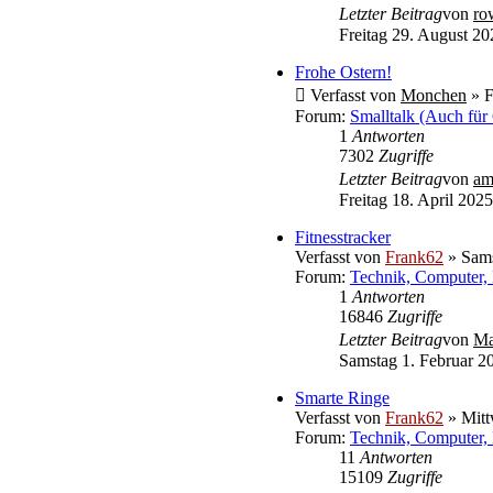
Letzter Beitrag
von
ro
Freitag 29. August 20
Frohe Ostern!
Verfasst von
Monchen
» F
Forum:
Smalltalk (Auch für
1
Antworten
7302
Zugriffe
Letzter Beitrag
von
am
Freitag 18. April 2025
Fitnesstracker
Verfasst von
Frank62
» Sams
Forum:
Technik, Computer, 
1
Antworten
16846
Zugriffe
Letzter Beitrag
von
Ma
Samstag 1. Februar 2
Smarte Ringe
Verfasst von
Frank62
» Mitt
Forum:
Technik, Computer, 
11
Antworten
15109
Zugriffe