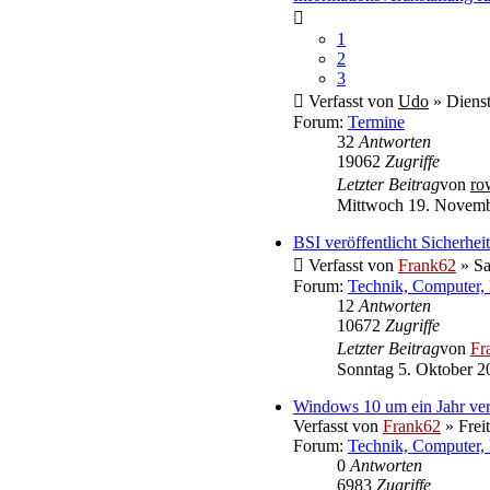
1
2
3
Verfasst von
Udo
» Dienst
Forum:
Termine
32
Antworten
19062
Zugriffe
Letzter Beitrag
von
ro
Mittwoch 19. Novemb
BSI veröffentlicht Sicherh
Verfasst von
Frank62
» Sa
Forum:
Technik, Computer, 
12
Antworten
10672
Zugriffe
Letzter Beitrag
von
Fr
Sonntag 5. Oktober 2
Windows 10 um ein Jahr ver
Verfasst von
Frank62
» Frei
Forum:
Technik, Computer, 
0
Antworten
6983
Zugriffe