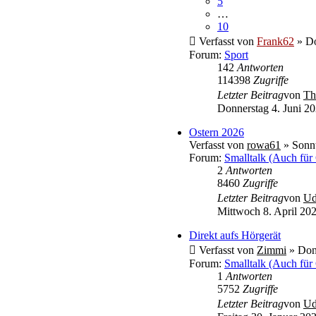
5
…
10
Verfasst von
Frank62
» Do
Forum:
Sport
142
Antworten
114398
Zugriffe
Letzter Beitrag
von
Th
Donnerstag 4. Juni 20
Ostern 2026
Verfasst von
rowa61
» Sonnt
Forum:
Smalltalk (Auch für
2
Antworten
8460
Zugriffe
Letzter Beitrag
von
U
Mittwoch 8. April 202
Direkt aufs Hörgerät
Verfasst von
Zimmi
» Donn
Forum:
Smalltalk (Auch für
1
Antworten
5752
Zugriffe
Letzter Beitrag
von
U