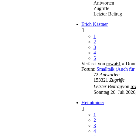
Antworten
Zugriffe
Letzter Beitrag
Erich Kästner
1
2
3
4
5
Verfasst von
rowa61
» Donne
Forum:
Smalltalk (Auch für
72
Antworten
153321
Zugriffe
Letzter Beitrag
von
ro
Sonntag 26. Juli 2026
Heimtrainer
1
2
3
4