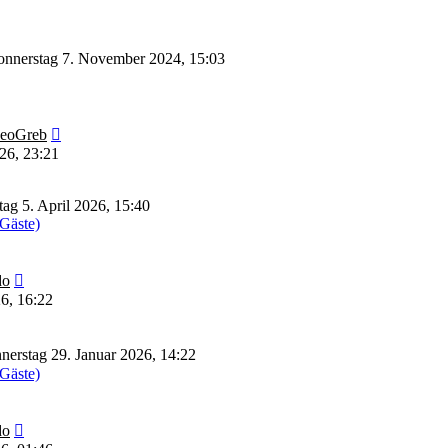
nnerstag 7. November 2024, 15:03
Neuester
eoGreb
Beitrag
26, 23:21
ag 5. April 2026, 15:40
 Gäste)
Neuester
do
Beitrag
6, 16:22
erstag 29. Januar 2026, 14:22
 Gäste)
Neuester
do
Beitrag