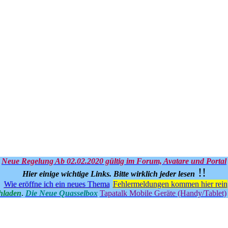
Neue Regelung Ab 02.02.2020 gültig im Forum, Avatare und Portal
!!
Hier einige wichtige Links.
Bitte wirklich jeder lesen
Wie eröffne ich ein neues Thema
Fehlermeldungen kommen hier rein
hladen
.
Die Neue Quasselbox
Tapatalk Mobile Geräte (Handy/Tablet)