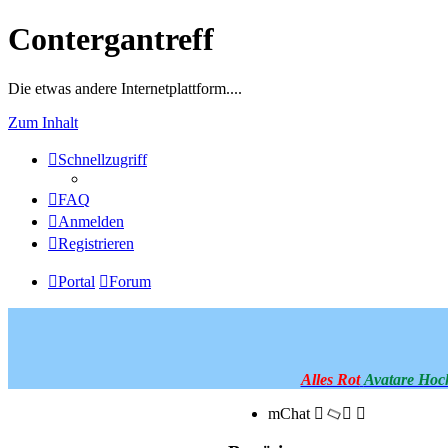
Contergantreff
Die etwas andere Internetplattform....
Zum Inhalt
Schnellzugriff
FAQ
Anmelden
Registrieren
Portal
Forum
Alles Rot
Avatare Hoc
mChat