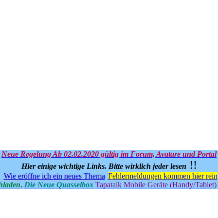
Neue Regelung Ab 02.02.2020 gültig im Forum, Avatare und Portal
!!
Hier einige wichtige Links.
Bitte wirklich jeder lesen
Wie eröffne ich ein neues Thema
Fehlermeldungen kommen hier rein
hladen
.
Die Neue Quasselbox
Tapatalk Mobile Geräte (Handy/Tablet)