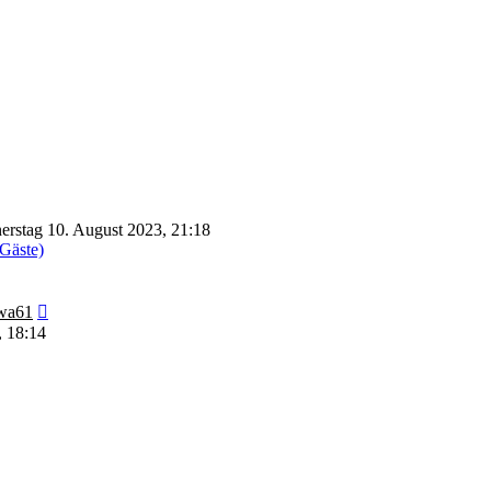
rstag 10. August 2023, 21:18
 Gäste)
Neuester
wa61
Beitrag
, 18:14