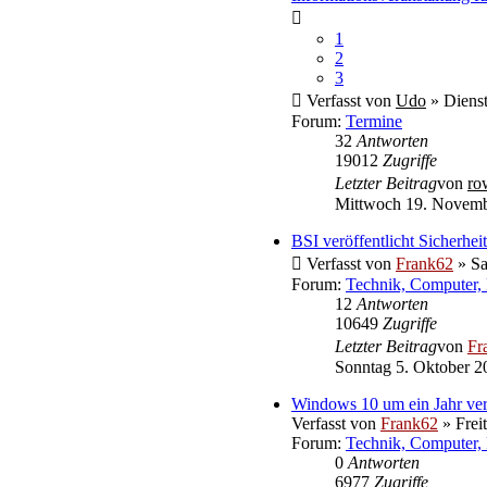
1
2
3
Verfasst von
Udo
» Dienst
Forum:
Termine
32
Antworten
19012
Zugriffe
Letzter Beitrag
von
ro
Mittwoch 19. Novemb
BSI veröffentlicht Sicherh
Verfasst von
Frank62
» Sa
Forum:
Technik, Computer, 
12
Antworten
10649
Zugriffe
Letzter Beitrag
von
Fr
Sonntag 5. Oktober 2
Windows 10 um ein Jahr ver
Verfasst von
Frank62
» Frei
Forum:
Technik, Computer, 
0
Antworten
6977
Zugriffe