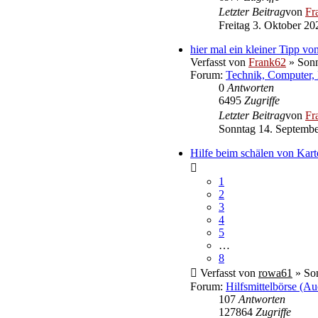
Letzter Beitrag
von
Fr
Freitag 3. Oktober 20
hier mal ein kleiner Tipp von
Verfasst von
Frank62
» Sonn
Forum:
Technik, Computer, 
0
Antworten
6495
Zugriffe
Letzter Beitrag
von
Fr
Sonntag 14. Septembe
Hilfe beim schälen von Kart
1
2
3
4
5
…
8
Verfasst von
rowa61
» Son
Forum:
Hilfsmittelbörse (Au
107
Antworten
127864
Zugriffe