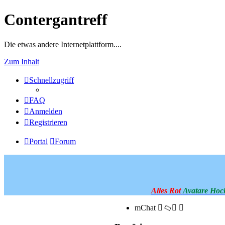
Contergantreff
Die etwas andere Internetplattform....
Zum Inhalt
Schnellzugriff
FAQ
Anmelden
Registrieren
Portal
Forum
Alles Rot
Avatare Hoc
mChat