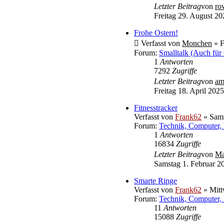
Letzter Beitrag
von
ro
Freitag 29. August 20
Frohe Ostern!
Verfasst von
Monchen
» F
Forum:
Smalltalk (Auch für
1
Antworten
7292
Zugriffe
Letzter Beitrag
von
am
Freitag 18. April 2025
Fitnesstracker
Verfasst von
Frank62
» Sams
Forum:
Technik, Computer, 
1
Antworten
16834
Zugriffe
Letzter Beitrag
von
Ma
Samstag 1. Februar 2
Smarte Ringe
Verfasst von
Frank62
» Mitt
Forum:
Technik, Computer, 
11
Antworten
15088
Zugriffe