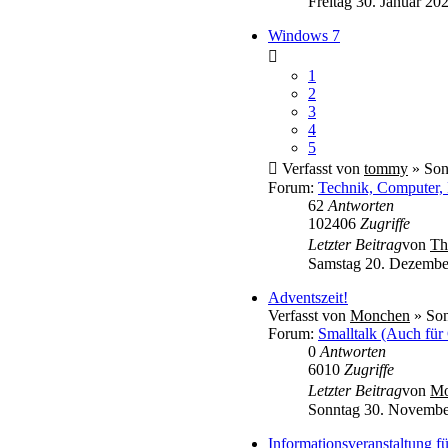
Freitag 30. Januar 20
Windows 7
1
2
3
4
5
Verfasst von
tommy
» Son
Forum:
Technik, Computer, 
62
Antworten
102406
Zugriffe
Letzter Beitrag
von
Th
Samstag 20. Dezembe
Adventszeit!
Verfasst von
Monchen
» Son
Forum:
Smalltalk (Auch für
0
Antworten
6010
Zugriffe
Letzter Beitrag
von
Mo
Sonntag 30. Novembe
Informationsveranstaltung 