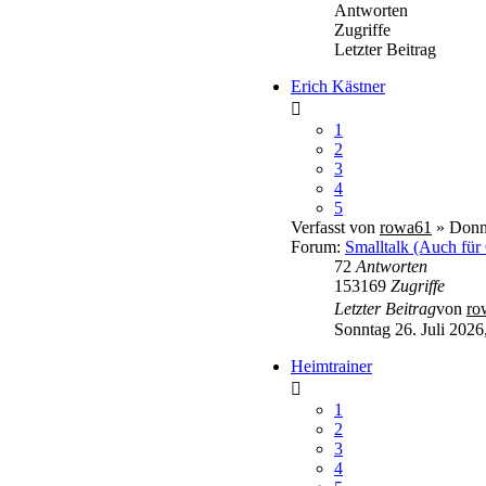
Antworten
Zugriffe
Letzter Beitrag
Erich Kästner
1
2
3
4
5
Verfasst von
rowa61
» Donne
Forum:
Smalltalk (Auch für
72
Antworten
153169
Zugriffe
Letzter Beitrag
von
ro
Sonntag 26. Juli 2026
Heimtrainer
1
2
3
4