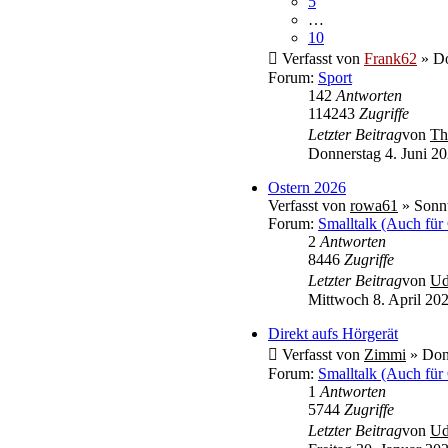
5
…
10
Verfasst von
Frank62
» Do
Forum:
Sport
142
Antworten
114243
Zugriffe
Letzter Beitrag
von
Th
Donnerstag 4. Juni 20
Ostern 2026
Verfasst von
rowa61
» Sonnt
Forum:
Smalltalk (Auch für
2
Antworten
8446
Zugriffe
Letzter Beitrag
von
U
Mittwoch 8. April 202
Direkt aufs Hörgerät
Verfasst von
Zimmi
» Donn
Forum:
Smalltalk (Auch für
1
Antworten
5744
Zugriffe
Letzter Beitrag
von
U