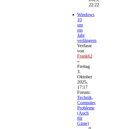
22:22
Windows
10
um
ein
Jahr
verlängern
Verfasst
von
Frank62
»
Freitag
3.
Oktober
2025,
17:17
Forum:
Technik,
Computer,
Probleme
(Auch
für
Gäste)
0