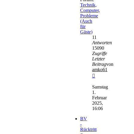
Technik,
Computer,
Probleme
(Auch
für
Gäste)
11
Antworten
15090
Zugriffe
Letzter
Beitrag
von
amko61
Neuester
Beitrag
Samstag
1.
Februar
2025,
16:06
BV
-
Rücktritt