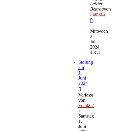
Letzter
Beitrag
von
Frank62
Neuester
Beitrag
Mittwoch
3.
Juli
2024,
13:11
Störung
am
1.
Juni
2024
Verfasst
von
Frank62
»
Samstag
1.
Juni