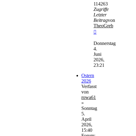
114263
Zugriffe
Letzter
Beitrag
von
TheoGreb
Neuester
Beitrag
Donnerstag
4.
Juni
2026,
23:21
Ostern
2026
Verfasst
von
rowa61
»
Sonntag
5.
April
2026,
15:40
Forum: