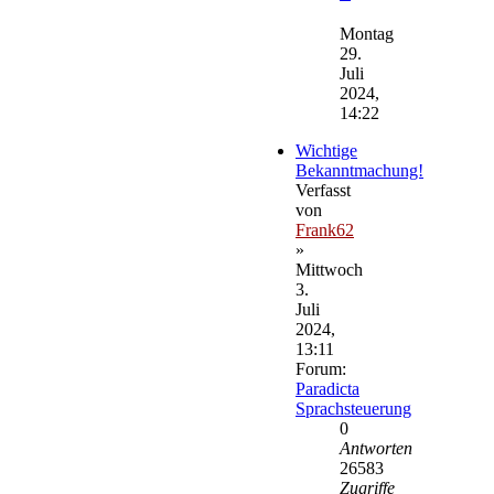
Neuester
Beitrag
Montag
29.
Juli
2024,
14:22
Wichtige
Bekanntmachung!
Verfasst
von
Frank62
»
Mittwoch
3.
Juli
2024,
13:11
Forum:
Paradicta
Sprachsteuerung
0
Antworten
26583
Zugriffe