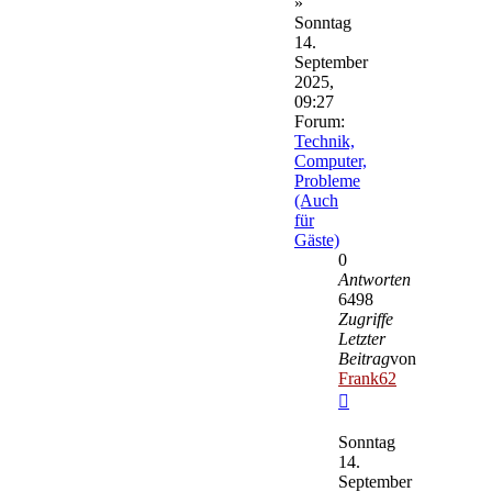
»
Sonntag
14.
September
2025,
09:27
Forum:
Technik,
Computer,
Probleme
(Auch
für
Gäste)
0
Antworten
6498
Zugriffe
Letzter
Beitrag
von
Frank62
Neuester
Beitrag
Sonntag
14.
September