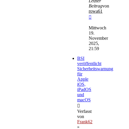
Letzter
Beitrag
von
rowa61
Neuester
Beitrag
Mittwoch
19.
November
2025,
21:59
BSI
veröffentlicht
Sicherheitswarnung
für
Apple
iOS,
iPadOS
und
macOS
Verfasst
von
Frank62
»