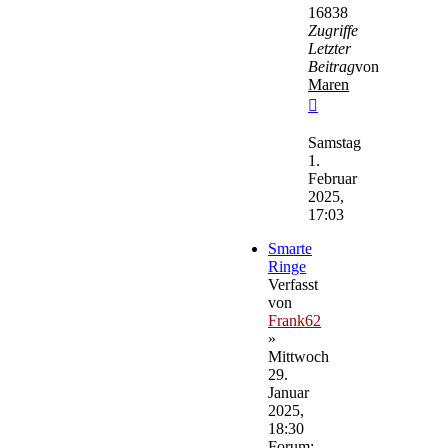
16838
Zugriffe
Letzter
Beitrag
von
Maren
Neuester
Beitrag
Samstag
1.
Februar
2025,
17:03
Smarte
Ringe
Verfasst
von
Frank62
»
Mittwoch
29.
Januar
2025,
18:30
Forum: