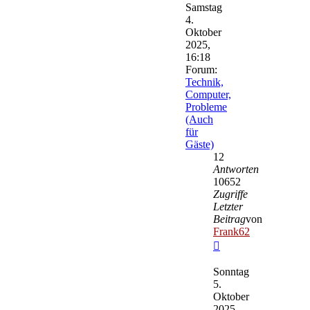
Samstag
4.
Oktober
2025,
16:18
Forum:
Technik,
Computer,
Probleme
(Auch
für
Gäste)
12
Antworten
10652
Zugriffe
Letzter
Beitrag
von
Frank62
Neuester
Beitrag
Sonntag
5.
Oktober
2025,