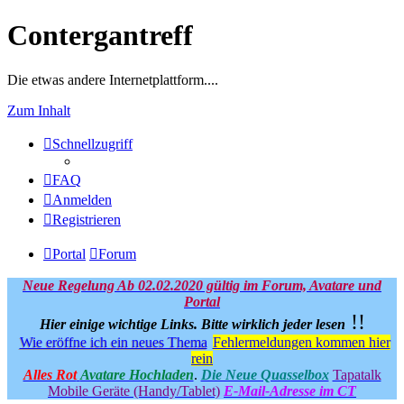
Contergantreff
Die etwas andere Internetplattform....
Zum Inhalt
Schnellzugriff
FAQ
Anmelden
Registrieren
Portal
Forum
Neue Regelung Ab 02.02.2020 gültig im Forum, Avatare und
Portal
!!
Hier einige wichtige Links.
Bitte wirklich jeder lesen
Wie eröffne ich ein neues Thema
Fehlermeldungen kommen hier
rein
Alles Rot
Avatare Hochladen
.
Die Neue Quasselbox
Tapatalk
Mobile Geräte (Handy/Tablet)
E-Mail-Adresse im CT