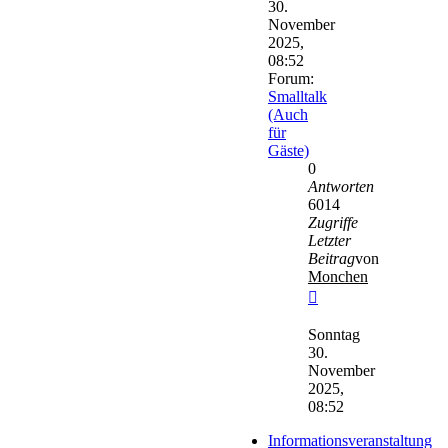
30.
November
2025,
08:52
Forum:
Smalltalk
(Auch
für
Gäste)
0
Antworten
6014
Zugriffe
Letzter
Beitrag
von
Monchen
Neuester
Beitrag
Sonntag
30.
November
2025,
08:52
Informationsveranstaltung