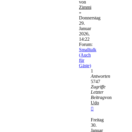
von
Zimmi
»
Donnerstag
29.
Januar
2026,
14:22
Forum:
Smalltalk
(Auch
für
Gäste)
1
Antworten
5747
Zugriffe
Letzter
Beitrag
von
Udo
Neuester
Beitrag
Freitag
30.
Januar