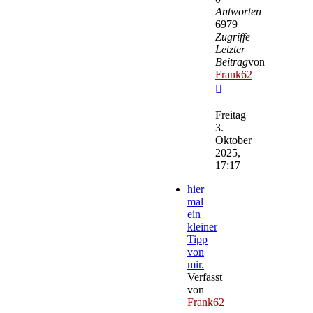
Antworten
6979
Zugriffe
Letzter
Beitrag
von
Frank62
Neuester
Beitrag
Freitag
3.
Oktober
2025,
17:17
hier
mal
ein
kleiner
Tipp
von
mir.
Verfasst
von
Frank62