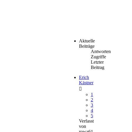
Aktuelle
Beiträge
Antworten
Zugriffe
Letzter
Beitrag
Erich
Kästner
1
2
3
4
5
Verfasst
von
rowa61