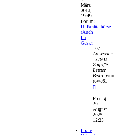
März
2013,
19:49
Forum:
Hilfsmittelbörse
(Auch
für
Gäste)
107
Antworten
127902
Zugriffe
Letzter
Beitrag
von
rowa61
Neuester
Beitrag
Freitag
29.
August
2025,
12:23
Frohe