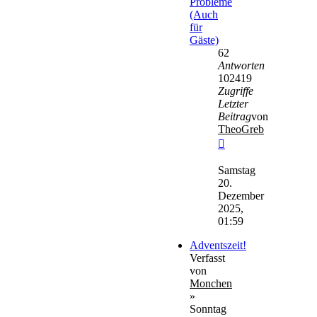
Probleme
(Auch
für
Gäste)
62
Antworten
102419
Zugriffe
Letzter
Beitrag
von
TheoGreb
Neuester
Beitrag
Samstag
20.
Dezember
2025,
01:59
Adventszeit!
Verfasst
von
Monchen
»
Sonntag