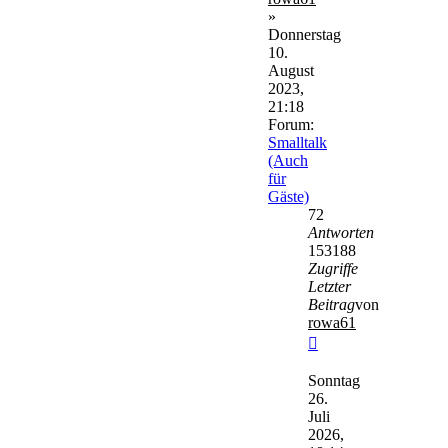
»
Donnerstag
10.
August
2023,
21:18
Forum:
Smalltalk
(Auch
für
Gäste)
72
Antworten
153188
Zugriffe
Letzter
Beitrag
von
rowa61
Neuester
Beitrag
Sonntag
26.
Juli
2026,