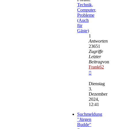
Technik,
Computer,
Probleme
(Auch
für
Gäste)
1
Antworten
23651
Zugriffe
Letzter
Beitrag
von
Frank62
Neuester
Beitrag
Dienstag
3.
Dezember
2024,
12:41
Suchmeldung
"Jürgen
Budde"