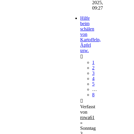
2025,
09:27
Hilfe
beim
schälen
von
Kartoffeln,
Äpfel
usw.
1
2
3
4
5
…
8
Verfasst
von
rowa61
»
Sonntag
3.