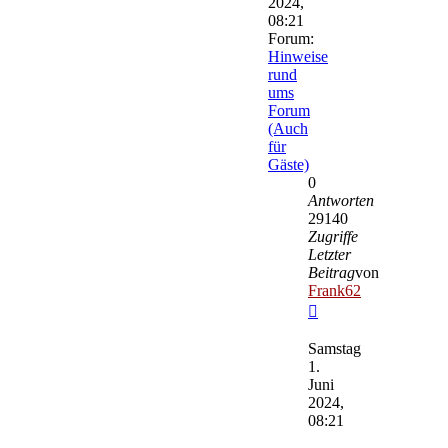
2024,
08:21
Forum:
Hinweise
rund
ums
Forum
(Auch
für
Gäste)
0
Antworten
29140
Zugriffe
Letzter
Beitrag
von
Frank62
Neuester
Beitrag
Samstag
1.
Juni
2024,
08:21