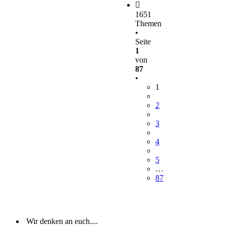
1651
Themen
•
Seite
1
von
87
•
1
2
3
4
5
…
87
Wir denken an euch....