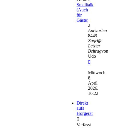
Smalltalk
(Auch
für
Gäste)
2
Antworten
8449
Zugriffe
Letzter
Beitrag
von
Udo
Neuester
Beitrag
Mittwoch
8.
April
2026,
16:22
Direkt
aufs
Hörgerät
Verfasst