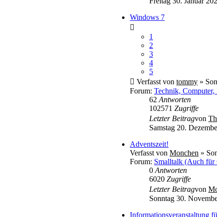
Freitag 30. Januar 20
Windows 7
1
2
3
4
5
Verfasst von
tommy
» Son
Forum:
Technik, Computer, 
62
Antworten
102571
Zugriffe
Letzter Beitrag
von
Th
Samstag 20. Dezembe
Adventszeit!
Verfasst von
Monchen
» Son
Forum:
Smalltalk (Auch für
0
Antworten
6020
Zugriffe
Letzter Beitrag
von
Mo
Sonntag 30. Novembe
Informationsveranstaltung 