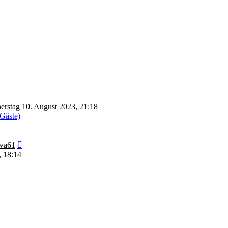
rstag 10. August 2023, 21:18
 Gäste)
Neuester
wa61
Beitrag
, 18:14