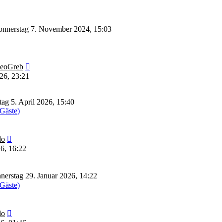
nnerstag 7. November 2024, 15:03
Neuester
eoGreb
Beitrag
26, 23:21
ag 5. April 2026, 15:40
 Gäste)
Neuester
do
Beitrag
6, 16:22
erstag 29. Januar 2026, 14:22
 Gäste)
Neuester
do
Beitrag