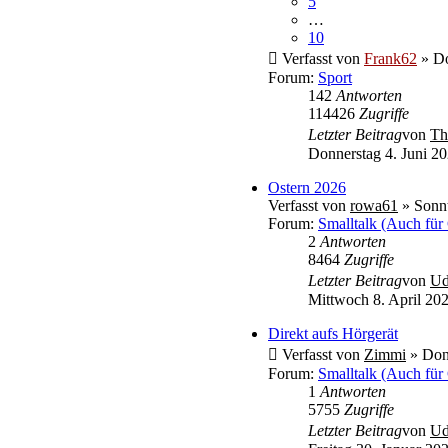
5
…
10
Verfasst von
Frank62
» Do
Forum:
Sport
142
Antworten
114426
Zugriffe
Letzter Beitrag
von
Th
Donnerstag 4. Juni 20
Ostern 2026
Verfasst von
rowa61
» Sonnt
Forum:
Smalltalk (Auch für
2
Antworten
8464
Zugriffe
Letzter Beitrag
von
U
Mittwoch 8. April 202
Direkt aufs Hörgerät
Verfasst von
Zimmi
» Donn
Forum:
Smalltalk (Auch für
1
Antworten
5755
Zugriffe
Letzter Beitrag
von
U