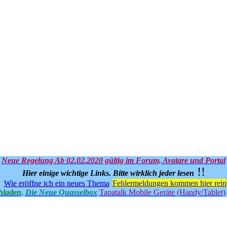
Neue Regelung Ab 02.02.2020 gültig im Forum, Avatare und Portal
!!
Hier einige wichtige Links.
Bitte wirklich jeder lesen
Wie eröffne ich ein neues Thema
Fehlermeldungen kommen hier rein
hladen
.
Die Neue Quasselbox
Tapatalk Mobile Geräte (Handy/Tablet)