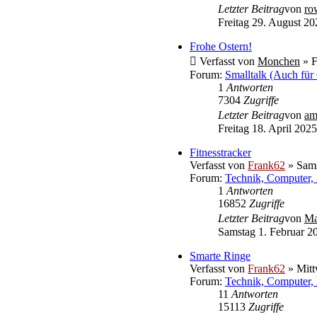
Letzter Beitrag
von
ro
Freitag 29. August 20
Frohe Ostern!
Verfasst von
Monchen
» F
Forum:
Smalltalk (Auch für
1
Antworten
7304
Zugriffe
Letzter Beitrag
von
am
Freitag 18. April 2025
Fitnesstracker
Verfasst von
Frank62
» Sams
Forum:
Technik, Computer, 
1
Antworten
16852
Zugriffe
Letzter Beitrag
von
Ma
Samstag 1. Februar 2
Smarte Ringe
Verfasst von
Frank62
» Mitt
Forum:
Technik, Computer, 
11
Antworten
15113
Zugriffe