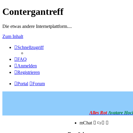
Contergantreff
Die etwas andere Internetplattform....
Zum Inhalt
Schnellzugriff
FAQ
Anmelden
Registrieren
Portal
Forum
Alles Rot
Avatare Hoc
mChat