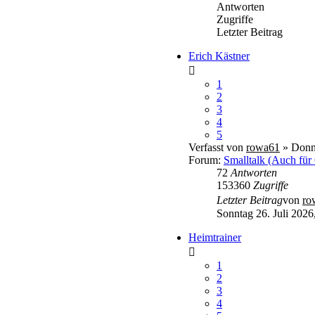
Antworten
Zugriffe
Letzter Beitrag
Erich Kästner
1
2
3
4
5
Verfasst von
rowa61
» Donne
Forum:
Smalltalk (Auch für
72
Antworten
153360
Zugriffe
Letzter Beitrag
von
ro
Sonntag 26. Juli 2026
Heimtrainer
1
2
3
4