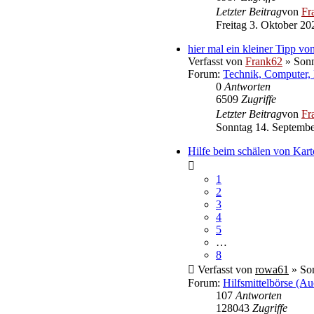
Letzter Beitrag
von
Fr
Freitag 3. Oktober 20
hier mal ein kleiner Tipp von
Verfasst von
Frank62
» Sonn
Forum:
Technik, Computer, 
0
Antworten
6509
Zugriffe
Letzter Beitrag
von
Fr
Sonntag 14. Septembe
Hilfe beim schälen von Kart
1
2
3
4
5
…
8
Verfasst von
rowa61
» Son
Forum:
Hilfsmittelbörse (Au
107
Antworten
128043
Zugriffe