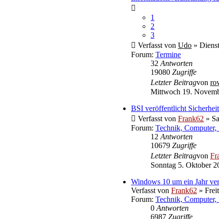
1
2
3
Verfasst von
Udo
» Dienst
Forum:
Termine
32
Antworten
19080
Zugriffe
Letzter Beitrag
von
ro
Mittwoch 19. Novemb
BSI veröffentlicht Sicherh
Verfasst von
Frank62
» Sa
Forum:
Technik, Computer, 
12
Antworten
10679
Zugriffe
Letzter Beitrag
von
Fr
Sonntag 5. Oktober 2
Windows 10 um ein Jahr ver
Verfasst von
Frank62
» Frei
Forum:
Technik, Computer, 
0
Antworten
6987
Zugriffe