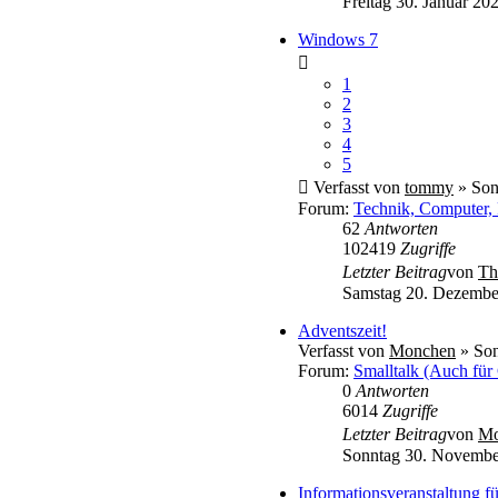
Freitag 30. Januar 20
Windows 7
1
2
3
4
5
Verfasst von
tommy
» Son
Forum:
Technik, Computer, 
62
Antworten
102419
Zugriffe
Letzter Beitrag
von
Th
Samstag 20. Dezembe
Adventszeit!
Verfasst von
Monchen
» Son
Forum:
Smalltalk (Auch für
0
Antworten
6014
Zugriffe
Letzter Beitrag
von
Mo
Sonntag 30. Novembe
Informationsveranstaltung 