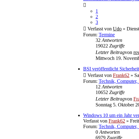
1
2
3
Verfasst von
Udo
» Dienst
Forum:
Termine
32
Antworten
19022
Zugriffe
Letzter Beitrag
von
ro
Mittwoch 19. Novemb
BSI veröffentlicht Sicherh
Verfasst von
Frank62
» Sa
Forum:
Technik, Computer, 
12
Antworten
10652
Zugriffe
Letzter Beitrag
von
Fr
Sonntag 5. Oktober 2
Windows 10 um ein Jahr ver
Verfasst von
Frank62
» Frei
Forum:
Technik, Computer, 
0
Antworten
6979
Zugriffe