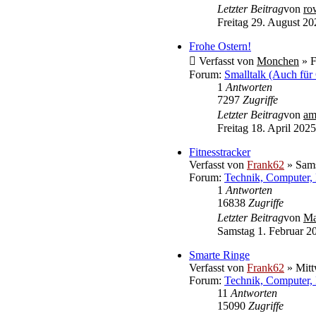
Letzter Beitrag
von
ro
Freitag 29. August 20
Frohe Ostern!
Verfasst von
Monchen
» F
Forum:
Smalltalk (Auch für
1
Antworten
7297
Zugriffe
Letzter Beitrag
von
am
Freitag 18. April 2025
Fitnesstracker
Verfasst von
Frank62
» Sams
Forum:
Technik, Computer, 
1
Antworten
16838
Zugriffe
Letzter Beitrag
von
Ma
Samstag 1. Februar 2
Smarte Ringe
Verfasst von
Frank62
» Mitt
Forum:
Technik, Computer, 
11
Antworten
15090
Zugriffe