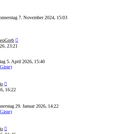
nnerstag 7. November 2024, 15:03
Neuester
eoGreb
Beitrag
26, 23:21
ag 5. April 2026, 15:40
 Gäste)
Neuester
do
Beitrag
6, 16:22
erstag 29. Januar 2026, 14:22
 Gäste)
Neuester
do
Beitrag