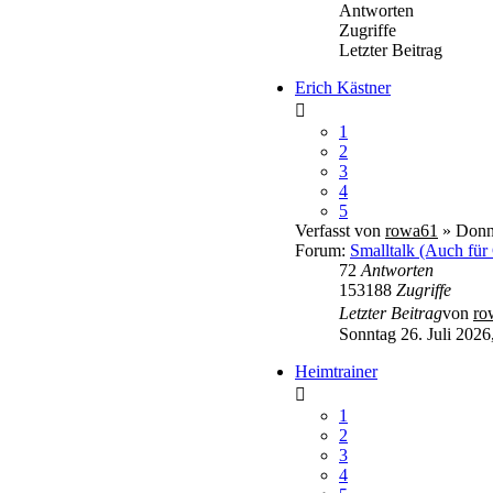
Antworten
Zugriffe
Letzter Beitrag
Erich Kästner
1
2
3
4
5
Verfasst von
rowa61
» Donne
Forum:
Smalltalk (Auch für
72
Antworten
153188
Zugriffe
Letzter Beitrag
von
ro
Sonntag 26. Juli 2026
Heimtrainer
1
2
3
4