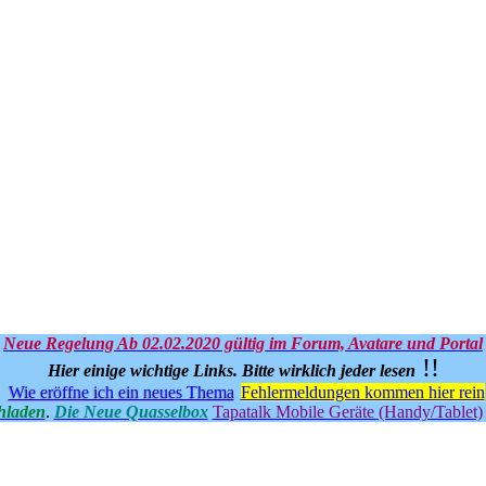
Neue Regelung Ab 02.02.2020 gültig im Forum, Avatare und Portal
!!
Hier einige wichtige Links.
Bitte wirklich jeder lesen
Wie eröffne ich ein neues Thema
Fehlermeldungen kommen hier rein
hladen
.
Die Neue Quasselbox
Tapatalk Mobile Geräte (Handy/Tablet)