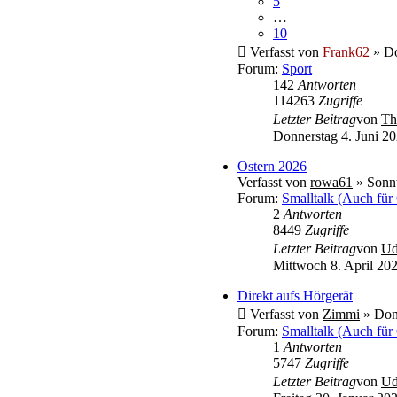
5
…
10
Verfasst von
Frank62
» Do
Forum:
Sport
142
Antworten
114263
Zugriffe
Letzter Beitrag
von
Th
Donnerstag 4. Juni 20
Ostern 2026
Verfasst von
rowa61
» Sonnt
Forum:
Smalltalk (Auch für
2
Antworten
8449
Zugriffe
Letzter Beitrag
von
U
Mittwoch 8. April 202
Direkt aufs Hörgerät
Verfasst von
Zimmi
» Donn
Forum:
Smalltalk (Auch für
1
Antworten
5747
Zugriffe
Letzter Beitrag
von
U