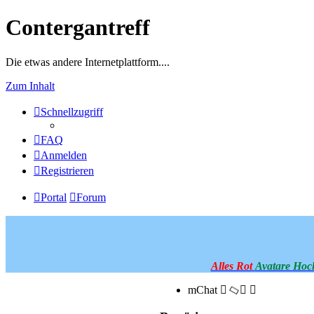
Contergantreff
Die etwas andere Internetplattform....
Zum Inhalt
Schnellzugriff
FAQ
Anmelden
Registrieren
Portal
Forum
Alles Rot
Avatare Hoc
mChat