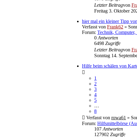
Letzter Beitrag
von
Fr
Freitag 3. Oktober 20
hier mal ein kleiner Tipp von
Verfasst von
Frank62
» Sonn
Forum:
Technik, Computer, 
0
Antworten
6498
Zugriffe
Letzter Beitrag
von
Fr
Sonntag 14. Septembe
Hilfe beim schälen von Kart
1
2
3
4
5
…
8
Verfasst von
rowa61
» Son
Forum:
Hilfsmittelbörse (Au
107
Antworten
127902
Zugriffe