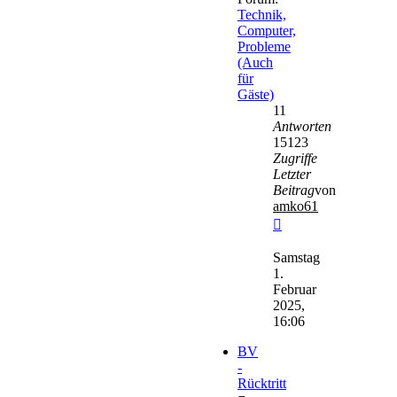
Technik,
Computer,
Probleme
(Auch
für
Gäste)
11
Antworten
15123
Zugriffe
Letzter
Beitrag
von
amko61
Neuester
Beitrag
Samstag
1.
Februar
2025,
16:06
BV
-
Rücktritt