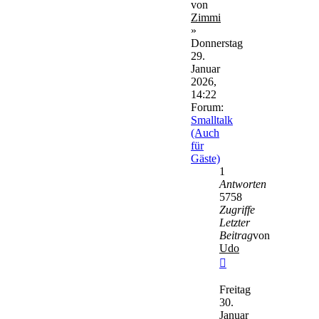
von
Zimmi
»
Donnerstag
29.
Januar
2026,
14:22
Forum:
Smalltalk
(Auch
für
Gäste)
1
Antworten
5758
Zugriffe
Letzter
Beitrag
von
Udo
Neuester
Beitrag
Freitag
30.
Januar