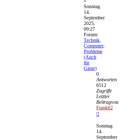
»
Sonntag
14.
September
2025,
09:27
Forum:
Technik,
Computer,
Probleme
(Auch
für
Gäste)
0
Antworten
6512
Zugriffe
Letzter
Beitrag
von
Frank62
Neuester
Beitrag
Sonntag
14.
September