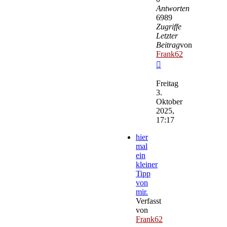
Antworten
6989
Zugriffe
Letzter
Beitrag
von
Frank62
Neuester
Beitrag
Freitag
3.
Oktober
2025,
17:17
hier
mal
ein
kleiner
Tipp
von
mir.
Verfasst
von
Frank62