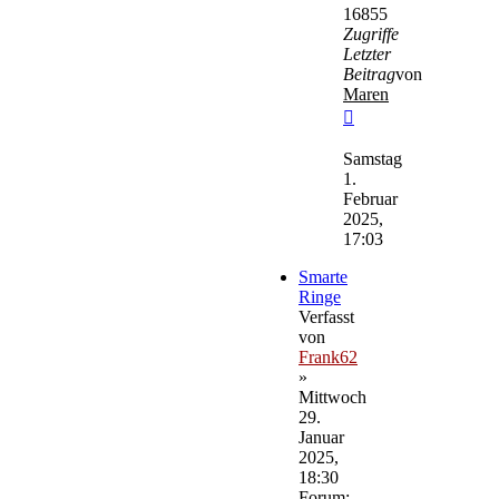
16855
Zugriffe
Letzter
Beitrag
von
Maren
Neuester
Beitrag
Samstag
1.
Februar
2025,
17:03
Smarte
Ringe
Verfasst
von
Frank62
»
Mittwoch
29.
Januar
2025,
18:30
Forum: