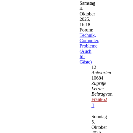
Samstag
4.
Oktober
2025,
16:18
Forum:
Technik,
Computer,
Probleme
(Auch
für
Gäste)
12
Antworten
10684
Zugriffe
Letzter
Beitrag
von
Frank62
Neuester
Beitrag
Sonntag
5.
Oktober
2025,