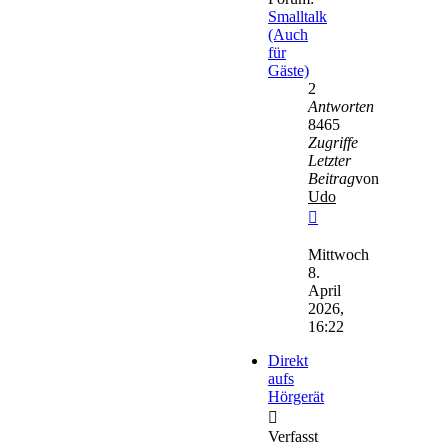
Smalltalk
(Auch
für
Gäste)
2
Antworten
8465
Zugriffe
Letzter
Beitrag
von
Udo
Neuester
Beitrag
Mittwoch
8.
April
2026,
16:22
Direkt
aufs
Hörgerät
Verfasst