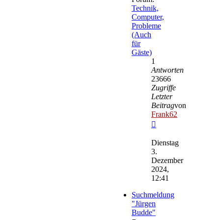
Technik,
Computer,
Probleme
(Auch
für
Gäste)
1
Antworten
23666
Zugriffe
Letzter
Beitrag
von
Frank62
Neuester
Beitrag
Dienstag
3.
Dezember
2024,
12:41
Suchmeldung
"Jürgen
Budde"