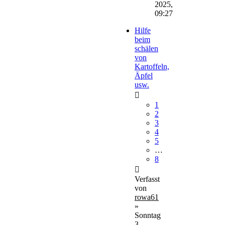
2025,
09:27
Hilfe
beim
schälen
von
Kartoffeln,
Äpfel
usw.
1
2
3
4
5
…
8
Verfasst
von
rowa61
»
Sonntag
3.