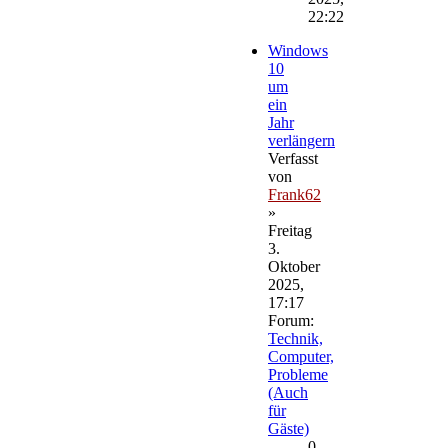
22:22
Windows
10
um
ein
Jahr
verlängern
Verfasst
von
Frank62
»
Freitag
3.
Oktober
2025,
17:17
Forum:
Technik,
Computer,
Probleme
(Auch
für
Gäste)
0