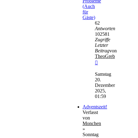
Probleme
(Auch
für
Gäste)
62
Antworten
102581
Zugriffe
Letzter
Beitrag
von
TheoGreb
Neuester
Beitrag
Samstag
20.
Dezember
2025,
01:59
Adventszeit!
Verfasst
von
Monchen
»
Sonntag