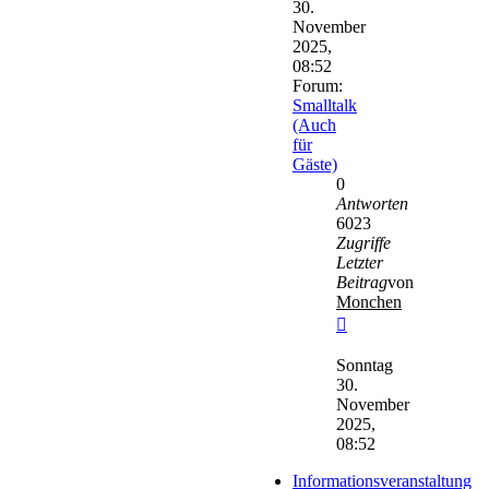
30.
November
2025,
08:52
Forum:
Smalltalk
(Auch
für
Gäste)
0
Antworten
6023
Zugriffe
Letzter
Beitrag
von
Monchen
Neuester
Beitrag
Sonntag
30.
November
2025,
08:52
Informationsveranstaltung