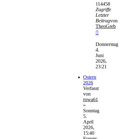
114458
Zugriffe
Letzter
Beitrag
von
TheoGreb
Neuester
Beitrag
Donnerstag
4.
Juni
2026,
23:21
Ostern
2026
Verfasst
von
rowa61
»
Sonntag
5.
April
2026,
15:40
Forum: