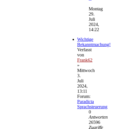
Neuester
Beitrag
Montag
29.
Juli
2024,
14:22
Wichtige
Bekanntmachung!
Verfasst
von
Frank62
»
Mittwoch
3.
Juli
2024,
13:11
Forum:
Paradicta
Sprachsteuerung
0
Antworten
26596
Zugriffe