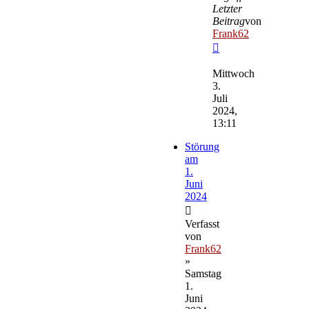
Letzter
Beitrag
von
Frank62
Neuester
Beitrag
Mittwoch
3.
Juli
2024,
13:11
Störung
am
1.
Juni
2024
Verfasst
von
Frank62
»
Samstag
1.
Juni