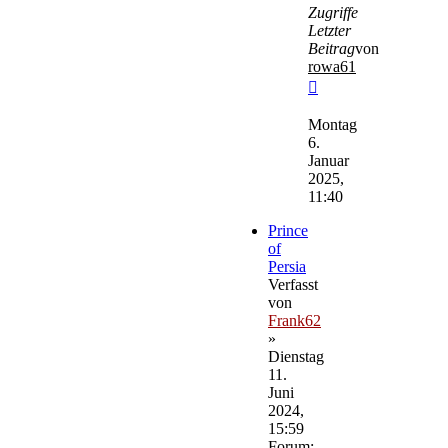
Zugriffe
Letzter
Beitrag
von
rowa61
Neuester
Beitrag
Montag
6.
Januar
2025,
11:40
Prince
of
Persia
Verfasst
von
Frank62
»
Dienstag
11.
Juni
2024,
15:59
Forum: