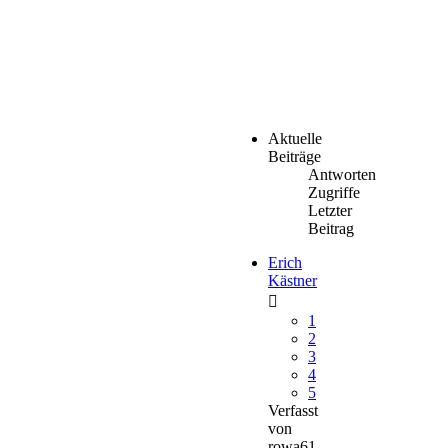
Aktuelle
Beiträge
Antworten
Zugriffe
Letzter
Beitrag
Erich
Kästner
1
2
3
4
5
Verfasst
von
rowa61