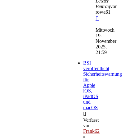
Letzter
Beitrag
von
rowa61
Neuester
Beitrag
Mittwoch
19.
November
2025,
21:59
BSI
veröffentlicht
Sicherheitswarnung
für
Apple
iOS,
iPadOS
und
macOS
Verfasst
von
Frank62
»