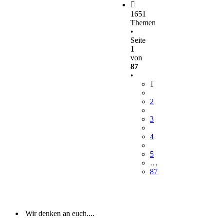
1651
Themen
•
Seite
1
von
87
•
1
2
3
4
5
…
87
Wir denken an euch....