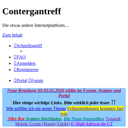
Contergantreff
Die etwas andere Internetplattform....
Zum Inhalt
Schnellzugriff
FAQ
Anmelden
Registrieren
Portal
Forum
Neue Regelung Ab 02.02.2020 gültig im Forum, Avatare und
Portal
!!
Hier einige wichtige Links.
Bitte wirklich jeder lesen
Wie eröffne ich ein neues Thema
Fehlermeldungen kommen hier
rein
Alles Rot
Avatare Hochladen
.
Die Neue Quasselbox
Tapatalk
Mobile Geräte (Handy/Tablet)
E-Mail-Adresse im CT