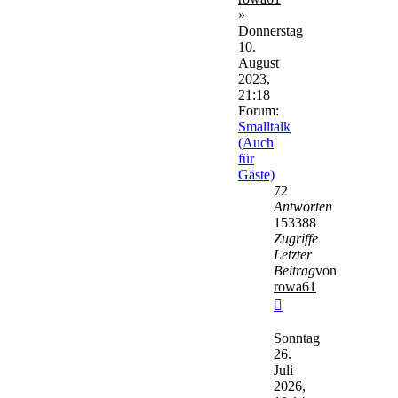
»
Donnerstag
10.
August
2023,
21:18
Forum:
Smalltalk
(Auch
für
Gäste)
72
Antworten
153388
Zugriffe
Letzter
Beitrag
von
rowa61
Neuester
Beitrag
Sonntag
26.
Juli
2026,