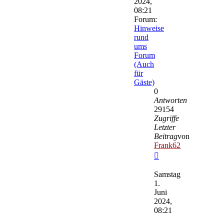
2024,
08:21
Forum:
Hinweise
rund
ums
Forum
(Auch
für
Gäste)
0
Antworten
29154
Zugriffe
Letzter
Beitrag
von
Frank62
Neuester
Beitrag
Samstag
1.
Juni
2024,
08:21