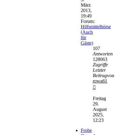
März
2013,
19:49
Forum:
Hilfsmittelbörse
(Auch
für
Gäste)
107
Antworten
128063
Zugriffe
Letzter
Beitrag
von
rowa61
Neuester
Beitrag
Freitag
29.
August
2025,
12:23
Frohe