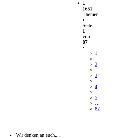
1651
Themen
•
Seite
1
von
87
•
1
2
3
4
5
…
87
Wir denken an euch....