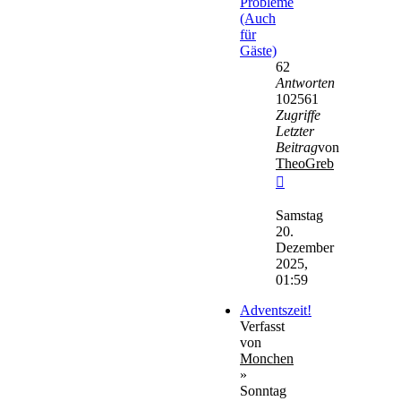
Probleme
(Auch
für
Gäste)
62
Antworten
102561
Zugriffe
Letzter
Beitrag
von
TheoGreb
Neuester
Beitrag
Samstag
20.
Dezember
2025,
01:59
Adventszeit!
Verfasst
von
Monchen
»
Sonntag