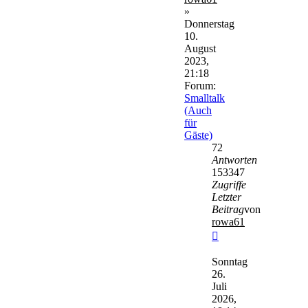
»
Donnerstag
10.
August
2023,
21:18
Forum:
Smalltalk
(Auch
für
Gäste)
72
Antworten
153347
Zugriffe
Letzter
Beitrag
von
rowa61
Neuester
Beitrag
Sonntag
26.
Juli
2026,