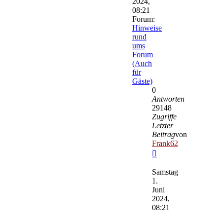
2024,
08:21
Forum:
Hinweise
rund
ums
Forum
(Auch
für
Gäste)
0
Antworten
29148
Zugriffe
Letzter
Beitrag
von
Frank62
Neuester
Beitrag
Samstag
1.
Juni
2024,
08:21