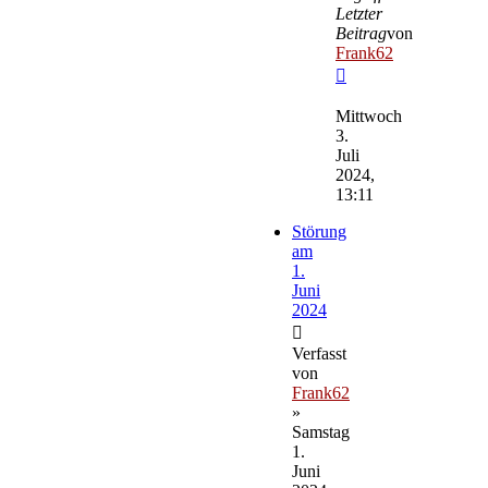
Letzter
Beitrag
von
Frank62
Neuester
Beitrag
Mittwoch
3.
Juli
2024,
13:11
Störung
am
1.
Juni
2024
Verfasst
von
Frank62
»
Samstag
1.
Juni