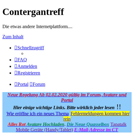
Contergantreff
Die etwas andere Internetplattform....
Zum Inhalt
Schnellzugriff
FAQ
Anmelden
Registrieren
Portal
Forum
Neue Regelung Ab 02.02.2020 gültig im Forum, Avatare und
Portal
!!
Hier einige wichtige Links.
Bitte wirklich jeder lesen
Wie eröffne ich ein neues Thema
Fehlermeldungen kommen hier
rein
Alles Rot
Avatare Hochladen
.
Die Neue Quasselbox
Tapatalk
Mobile Geräte (Handy/Tablet)
E-Mail-Adresse im CT