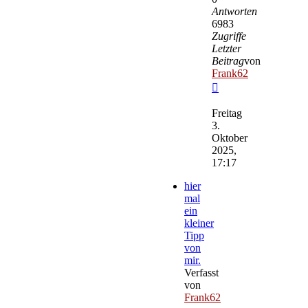
Antworten
6983
Zugriffe
Letzter
Beitrag
von
Frank62
Neuester
Beitrag
Freitag
3.
Oktober
2025,
17:17
hier
mal
ein
kleiner
Tipp
von
mir.
Verfasst
von
Frank62