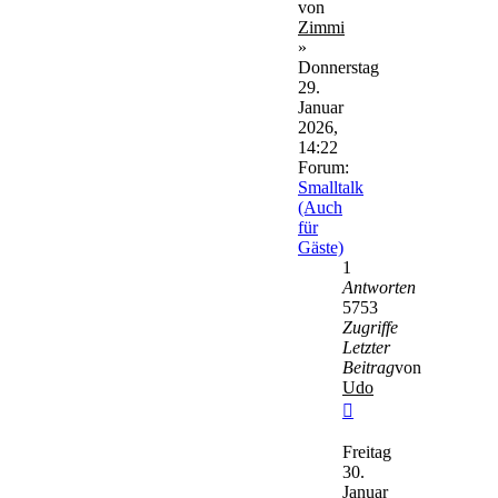
von
Zimmi
»
Donnerstag
29.
Januar
2026,
14:22
Forum:
Smalltalk
(Auch
für
Gäste)
1
Antworten
5753
Zugriffe
Letzter
Beitrag
von
Udo
Neuester
Beitrag
Freitag
30.
Januar