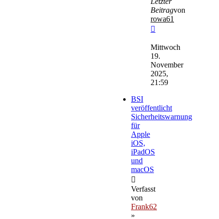
Letzter
Beitrag
von
rowa61
Neuester
Beitrag
Mittwoch
19.
November
2025,
21:59
BSI
veröffentlicht
Sicherheitswarnung
für
Apple
iOS,
iPadOS
und
macOS
Verfasst
von
Frank62
»