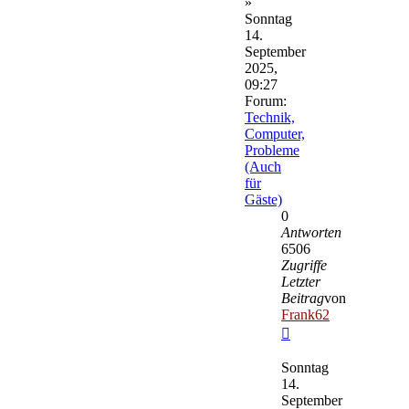
»
Sonntag
14.
September
2025,
09:27
Forum:
Technik,
Computer,
Probleme
(Auch
für
Gäste)
0
Antworten
6506
Zugriffe
Letzter
Beitrag
von
Frank62
Neuester
Beitrag
Sonntag
14.
September