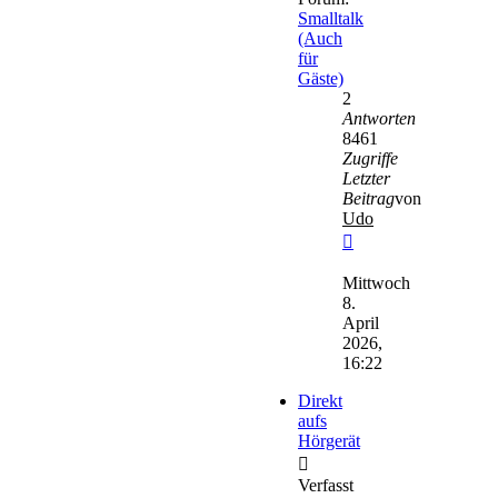
Smalltalk
(Auch
für
Gäste)
2
Antworten
8461
Zugriffe
Letzter
Beitrag
von
Udo
Neuester
Beitrag
Mittwoch
8.
April
2026,
16:22
Direkt
aufs
Hörgerät
Verfasst