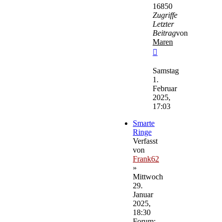
16850
Zugriffe
Letzter
Beitrag
von
Maren
Neuester
Beitrag
Samstag
1.
Februar
2025,
17:03
Smarte
Ringe
Verfasst
von
Frank62
»
Mittwoch
29.
Januar
2025,
18:30
Forum: