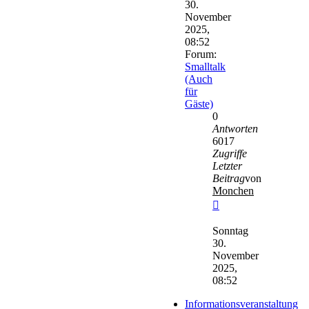
30.
November
2025,
08:52
Forum:
Smalltalk
(Auch
für
Gäste)
0
Antworten
6017
Zugriffe
Letzter
Beitrag
von
Monchen
Neuester
Beitrag
Sonntag
30.
November
2025,
08:52
Informationsveranstaltung