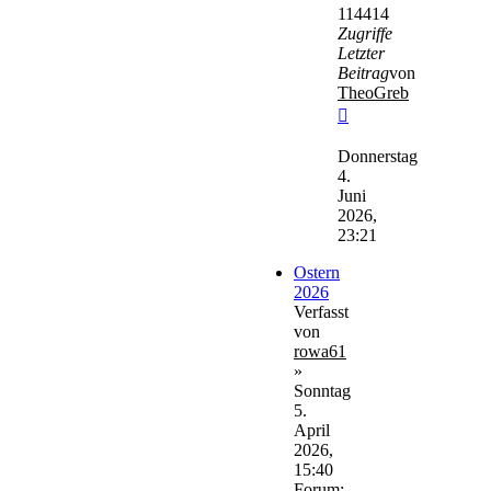
114414
Zugriffe
Letzter
Beitrag
von
TheoGreb
Neuester
Beitrag
Donnerstag
4.
Juni
2026,
23:21
Ostern
2026
Verfasst
von
rowa61
»
Sonntag
5.
April
2026,
15:40
Forum: