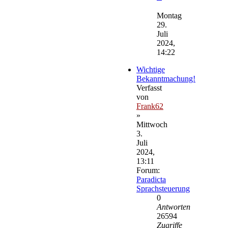
Neuester
Beitrag
Montag
29.
Juli
2024,
14:22
Wichtige
Bekanntmachung!
Verfasst
von
Frank62
»
Mittwoch
3.
Juli
2024,
13:11
Forum:
Paradicta
Sprachsteuerung
0
Antworten
26594
Zugriffe