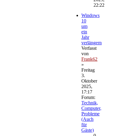
22:22
Windows
10
um
ein
Jahr
verlängern
Verfasst
von
Frank62
»
Freitag
3.
Oktober
2025,
17:17
Forum:
Technik,
Computer,
Probleme
(Auch
für
Gäste)
0