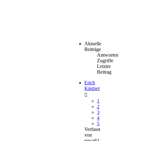
Aktuelle
Beiträge
Antworten
Zugriffe
Letzter
Beitrag
Erich
Kästner
1
2
3
4
5
Verfasst
von
rowa61