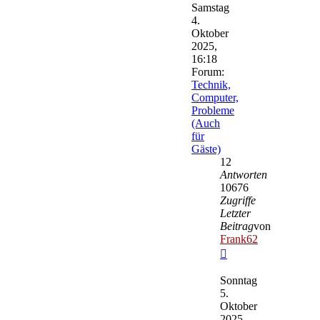
Samstag
4.
Oktober
2025,
16:18
Forum:
Technik,
Computer,
Probleme
(Auch
für
Gäste)
12
Antworten
10676
Zugriffe
Letzter
Beitrag
von
Frank62
Neuester
Beitrag
Sonntag
5.
Oktober
2025,