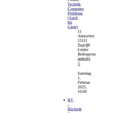
Technik,
Computer,
Probleme
(Auch
für
Gäste)
11
Antworten
15111
Zugriffe
Letzter
Beitrag
von
amko61
Neuester
Beitrag
Samstag
1.
Februar
2025,
16:06
BV
-
Rücktritt