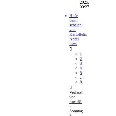
2025,
09:27
Hilfe
beim
schälen
von
Kartoffeln,
Äpfel
usw.
1
2
3
4
5
…
8
Verfasst
von
rowa61
»
Sonntag
3.