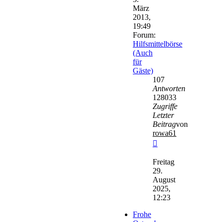
März
2013,
19:49
Forum:
Hilfsmittelbörse
(Auch
für
Gäste)
107
Antworten
128033
Zugriffe
Letzter
Beitrag
von
rowa61
Neuester
Beitrag
Freitag
29.
August
2025,
12:23
Frohe