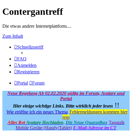
Contergantreff
Die etwas andere Internetplattform....
Zum Inhalt
Schnellzugriff
FAQ
Anmelden
Registrieren
Portal
Forum
Neue Regelung Ab 02.02.2020 gültig im Forum, Avatare und
Portal
!!
Hier einige wichtige Links.
Bitte wirklich jeder lesen
Wie eröffne ich ein neues Thema
Fehlermeldungen kommen hier
rein
Alles Rot
Avatare Hochladen
.
Die Neue Quasselbox
Tapatalk
Mobile Geräte (Handy/Tablet)
E-Mail-Adresse im CT