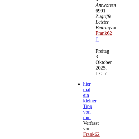
Antworten
6991
Zugriffe
Letzter
Beitrag
von
Frank62
Neuester
Beitrag
Freitag
3.
Oktober
2025,
17:17
hier
mal
ein
kleiner
Tipp
von
mir.
Verfasst
von
Frank62