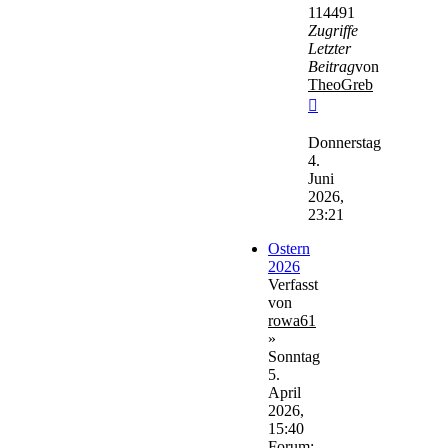
114491
Zugriffe
Letzter
Beitrag
von
TheoGreb
Neuester
Beitrag
Donnerstag
4.
Juni
2026,
23:21
Ostern
2026
Verfasst
von
rowa61
»
Sonntag
5.
April
2026,
15:40
Forum: