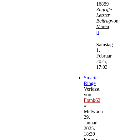
16859
Zugriffe
Letzter
Beitrag
von
Maren
Neuester
Beitrag
Samstag
1.
Februar
2025,
17:03
Smarte
Ringe
Verfasst
von
Frank62
»
Mittwoch
29.
Januar
2025,
18:30
Forum: