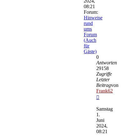
2024,
08:21
Forum:
Hinweise
rund
ums
Forum
(Auch
für
Gäste)
0
Antworten
29158
Zugriffe
Letzter
Beitrag
von
Frank62
Neuester
Beitrag
Samstag
1.
Juni
2024,
08:21