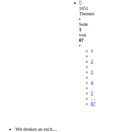
1651
Themen
•
Seite
1
von
87
•
1
2
3
4
5
…
87
Wir denken an euch....