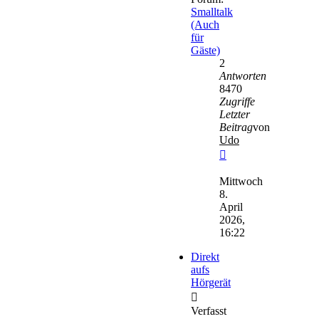
Smalltalk
(Auch
für
Gäste)
2
Antworten
8470
Zugriffe
Letzter
Beitrag
von
Udo
Neuester
Beitrag
Mittwoch
8.
April
2026,
16:22
Direkt
aufs
Hörgerät
Verfasst