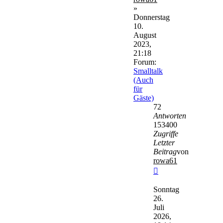
»
Donnerstag
10.
August
2023,
21:18
Forum:
Smalltalk
(Auch
für
Gäste)
72
Antworten
153400
Zugriffe
Letzter
Beitrag
von
rowa61
Neuester
Beitrag
Sonntag
26.
Juli
2026,