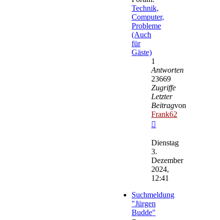
Technik,
Computer,
Probleme
(Auch
für
Gäste)
1
Antworten
23669
Zugriffe
Letzter
Beitrag
von
Frank62
Neuester
Beitrag
Dienstag
3.
Dezember
2024,
12:41
Suchmeldung
"Jürgen
Budde"