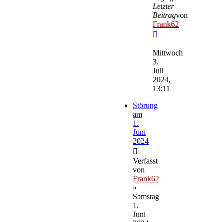
Letzter
Beitrag
von
Frank62
Neuester
Beitrag
Mittwoch
3.
Juli
2024,
13:11
Störung
am
1.
Juni
2024
Verfasst
von
Frank62
»
Samstag
1.
Juni