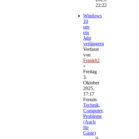
22:22
Windows
10
um
ein
Jahr
verlängern
Verfasst
von
Frank62
»
Freitag
3.
Oktober
2025,
17:17
Forum:
Technik,
Computer,
Probleme
(Auch
für
Gäste)
0