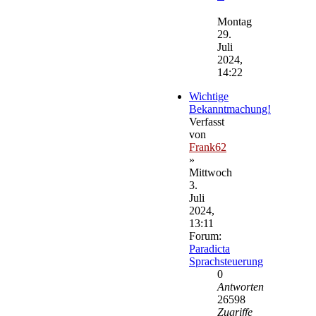
Neuester
Beitrag
Montag
29.
Juli
2024,
14:22
Wichtige
Bekanntmachung!
Verfasst
von
Frank62
»
Mittwoch
3.
Juli
2024,
13:11
Forum:
Paradicta
Sprachsteuerung
0
Antworten
26598
Zugriffe