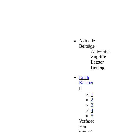
Aktuelle
Beiträge
Antworten
Zugriffe
Letzter
Beitrag
Erich
Kästner
1
2
3
4
5
Verfasst
von
rowa61