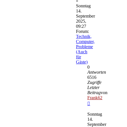
»
Sonntag
14.
September
2025,
09:27
Forum:
Technik,
Computer,
Probleme
(Auch
für
Gäste)
0
Antworten
6516
Zugriffe
Letzter
Beitrag
von
Frank62
Neuester
Beitrag
Sonntag
14.
September