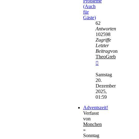
Probleme
(Auch
für
Gäste)
62
Antworten
102598
Zugriffe
Letzter
Beitrag
von
TheoGreb
Neuester
Beitrag
Samstag
20.
Dezember
2025,
01:59
Adventszeit!
Verfasst
von
Monchen
»
Sonntag