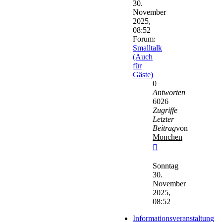
30.
November
2025,
08:52
Forum:
Smalltalk
(Auch
für
Gäste)
0
Antworten
6026
Zugriffe
Letzter
Beitrag
von
Monchen
Neuester
Beitrag
Sonntag
30.
November
2025,
08:52
Informationsveranstaltung