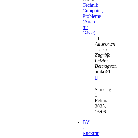
Technik,
Computer,
Probleme
(Auch
für
Gäste)
11
Antworten
15125
Zugriffe
Letzter
Beitrag
von
amko61
Neuester
Beitrag
Samstag
1.
Februar
2025,
16:06
BV
-
Rücktritt