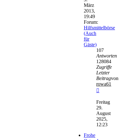
März
2013,
19:49
Forum:
Hilfsmittelbörse
(Auch
für
Gäste)
107
Antworten
128084
Zugriffe
Letzter
Beitrag
von
rowa61
Neuester
Beitrag
Freitag
29.
August
2025,
12:23
Frohe