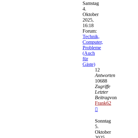
Samstag
4.
Oktober
2025,
16:18
Forum:
Technik,
Computer,
Probleme
(Auch
für
Gäste)
12
Antworten
10688
Zugriffe
Letzter
Beitrag
von
Frank62
Neuester
Beitrag
Sonntag
5.
Oktober
2025,