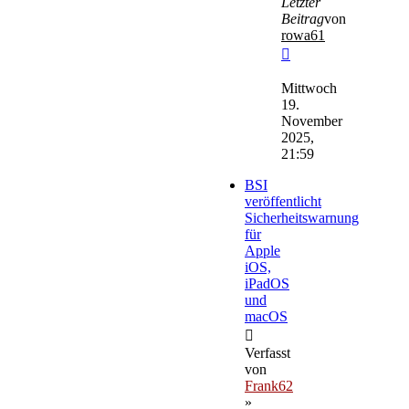
Letzter
Beitrag
von
rowa61
Neuester
Beitrag
Mittwoch
19.
November
2025,
21:59
BSI
veröffentlicht
Sicherheitswarnung
für
Apple
iOS,
iPadOS
und
macOS
Verfasst
von
Frank62
»