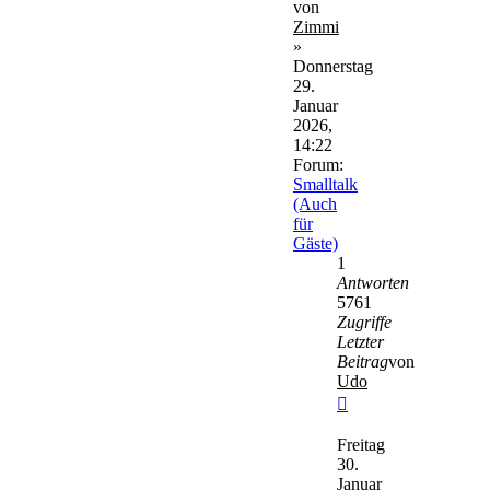
von
Zimmi
»
Donnerstag
29.
Januar
2026,
14:22
Forum:
Smalltalk
(Auch
für
Gäste)
1
Antworten
5761
Zugriffe
Letzter
Beitrag
von
Udo
Neuester
Beitrag
Freitag
30.
Januar