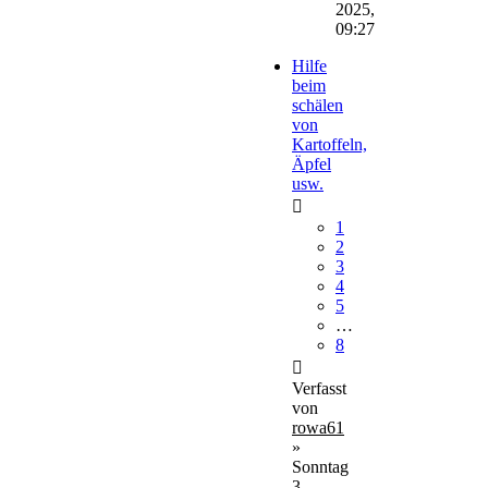
2025,
09:27
Hilfe
beim
schälen
von
Kartoffeln,
Äpfel
usw.
1
2
3
4
5
…
8
Verfasst
von
rowa61
»
Sonntag
3.