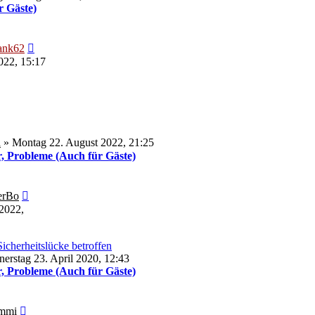
r Gäste)
Neuester
ank62
Beitrag
022, 15:17
n
» Montag 22. August 2022, 21:25
, Probleme (Auch für Gäste)
Neuester
rBo
Beitrag
2022,
icherheitslücke betroffen
erstag 23. April 2020, 12:43
, Probleme (Auch für Gäste)
Neuester
mmi