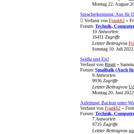
Montag 22. August 20
Spracherkennung: Aus für 
Verfasst von
Frank62
» Fr
Forum:
Technik, Computer
10
Antworten
16411
Zugriffe
Letzter Beitrag
von
Fr
Sonntag 10. Juli 2022
Seidla und Eis!
Verfasst von
Birgit
» Samstag
Forum:
Smalltalk (Auch fü
9
Antworten
9936
Zugriffe
Letzter Beitrag
von
U
Montag 20. Juni 2022
Anleitung: Backup unter Win
Verfasst von
Frank62
» Frei
Forum:
Technik, Computer
7
Antworten
9735
Zugriffe
Letzter Beitrag
von
we