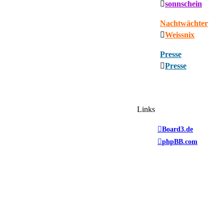
sonnschein
Nachtwächter
Weissnix
Presse
Presse
Links
Board3.de
phpBB.com