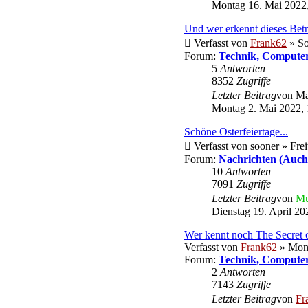
Montag 16. Mai 2022,
Und wer erkennt dieses Bet
Verfasst von
Frank62
» So
Forum:
Technik, Computer
5
Antworten
8352
Zugriffe
Letzter Beitrag
von
Ma
Montag 2. Mai 2022, 
Schöne Osterfeiertage...
Verfasst von
sooner
» Frei
Forum:
Nachrichten (Auch 
10
Antworten
7091
Zugriffe
Letzter Beitrag
von
Mu
Dienstag 19. April 20
Wer kennt noch The Secret 
Verfasst von
Frank62
» Mont
Forum:
Technik, Computer
2
Antworten
7143
Zugriffe
Letzter Beitrag
von
Fr