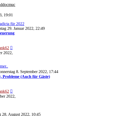
ddocmuc
3, 19:01
adicta für 2022
tag 29. Januar 2022, 22:49
teuerung
Neuester
ank62
Beitrag
r 2022,
mer..
nnerstag 8. September 2022, 17:44
, Probleme (Auch für Gäste)
Neuester
ank62
Beitrag
ber 2022,
 28. August 2022, 10:45