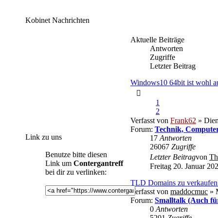
Kobinet Nachrichten
Aktuelle Beiträge
Antworten
Zugriffe
Letzter Beitrag
Windows10 64bit ist wohl au
1
2
Verfasst von
Frank62
» Dien
Forum:
Technik, Computer
Link zu uns
17
Antworten
26067
Zugriffe
Benutze bitte diesen
Letzter Beitrag
von
Th
Link um
Contergantreff
Freitag 20. Januar 20
bei dir zu verlinken:
TLD Domains zu verkaufen 
Verfasst von
maddocmuc
» M
Forum:
Smalltalk (Auch fü
0
Antworten
5201
Zugriffe