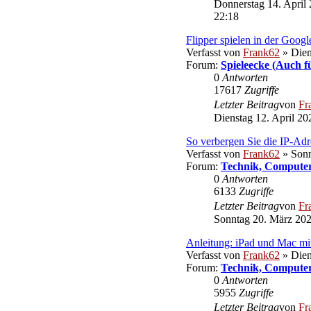
Donnerstag 14. April 
22:18
Flipper spielen in der Goog
Verfasst von
Frank62
» Dien
Forum:
Spieleecke (Auch f
0
Antworten
17617
Zugriffe
Letzter Beitrag
von
Fr
Dienstag 12. April 20
So verbergen Sie die IP-Ad
Verfasst von
Frank62
» Sonn
Forum:
Technik, Computer
0
Antworten
6133
Zugriffe
Letzter Beitrag
von
Fr
Sonntag 20. März 202
Anleitung: iPad und Mac mit
Verfasst von
Frank62
» Dien
Forum:
Technik, Computer
0
Antworten
5955
Zugriffe
Letzter Beitrag
von
Fr