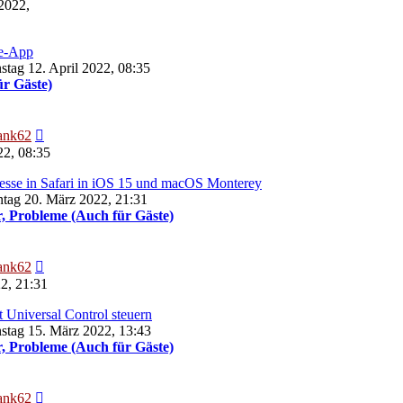
Beitrag
2022,
le-App
stag 12. April 2022, 08:35
ür Gäste)
Neuester
ank62
Beitrag
22, 08:35
resse in Safari in iOS 15 und macOS Monterey
tag 20. März 2022, 21:31
, Probleme (Auch für Gäste)
Neuester
ank62
Beitrag
2, 21:31
 Universal Control steuern
stag 15. März 2022, 13:43
, Probleme (Auch für Gäste)
Neuester
ank62