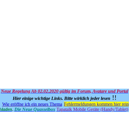
Neue Regelung Ab 02.02.2020 gültig im Forum, Avatare und Portal
!!
Hier einige wichtige Links.
Bitte wirklich jeder lesen
Wie eröffne ich ein neues Thema
Fehlermeldungen kommen hier rein
hladen
.
Die Neue Quasselbox
Tapatalk Mobile Geräte (Handy/Tablet)