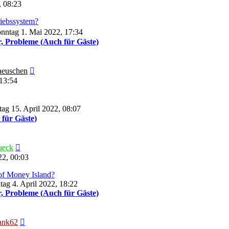
Beitrag
 08:23
riebssystem?
nntag 1. Mai 2022, 17:34
, Probleme (Auch für Gäste)
Neuester
euschen
Beitrag
13:54
tag 15. April 2022, 08:07
für Gäste)
Neuester
eck
Beitrag
22, 00:03
of Money Island?
ag 4. April 2022, 18:22
, Probleme (Auch für Gäste)
Neuester
ank62