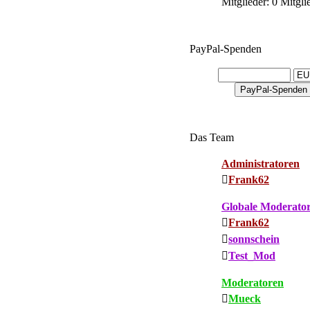
Mitglieder: 0 Mitgli
PayPal-Spenden
Das Team
Administratoren
Frank62
Globale Moderato
Frank62
sonnschein
Test_Mod
Moderatoren
Mueck