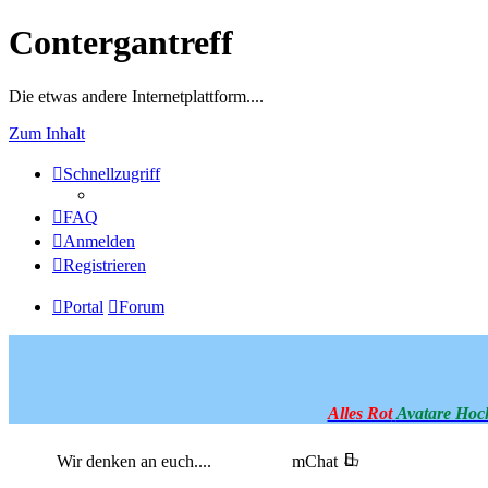
Contergantreff
Die etwas andere Internetplattform....
Zum Inhalt
Schnellzugriff
FAQ
Anmelden
Registrieren
Portal
Forum
Alles Rot
Avatare Hoc
Wir denken an euch....
mChat