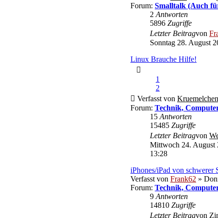
Forum:
Smalltalk (Auch fü
2
Antworten
5896
Zugriffe
Letzter Beitrag
von
Fr
Sonntag 28. August 2
Linux Brauche Hilfe!
1
2
Verfasst von
Kruemelche
Forum:
Technik, Computer
15
Antworten
15485
Zugriffe
Letzter Beitrag
von
We
Mittwoch 24. August 
13:28
iPhones/iPad von schwerer S
Verfasst von
Frank62
» Donn
Forum:
Technik, Computer
9
Antworten
14810
Zugriffe
Letzter Beitrag
von
Zi