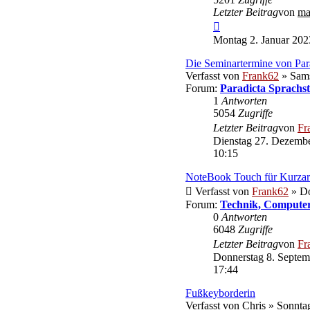
Letzter Beitrag
von
ma
Neuester
Beitrag
Montag 2. Januar 202
Die Seminartermine von Par
Verfasst von
Frank62
» Sams
Forum:
Paradicta Sprachs
1
Antworten
5054
Zugriffe
Letzter Beitrag
von
Fr
Dienstag 27. Dezembe
10:15
NoteBook Touch für Kurzar
Verfasst von
Frank62
» Do
Forum:
Technik, Computer
0
Antworten
6048
Zugriffe
Letzter Beitrag
von
Fr
Donnerstag 8. Septem
17:44
Fußkeyborderin
Verfasst von
Chris
» Sonntag