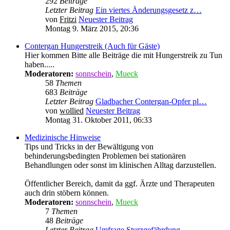
292
Beiträge
Letzter Beitrag
Ein viertes Änderungsgesetz z…
von
Fritzi
Neuester Beitrag
Montag 9. März 2015, 20:36
Contergan Hungerstreik (Auch für Gäste)
Hier kommen Bitte alle Beiträge die mit Hungerstreik zu Tun
haben.....
Moderatoren:
sonnschein
,
Mueck
58
Themen
683
Beiträge
Letzter Beitrag
Gladbacher Contergan-Opfer pl…
von
wollied
Neuester Beitrag
Montag 31. Oktober 2011, 06:33
Medizinische Hinweise
Tips und Tricks in der Bewältigung von
behinderungsbedingten Problemen bei stationären
Behandlungen oder sonst im klinischen Alltag darzustellen.
Öffentlicher Bereich, damit da ggf. Ärzte und Therapeuten
auch drin stöbern können.
Moderatoren:
sonnschein
,
Mueck
7
Themen
48
Beiträge
Letzter Beitrag
Umfrage Sturzgefährdung