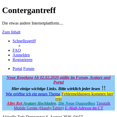
Contergantreff
Die etwas andere Internetplattform....
Zum Inhalt
Schnellzugriff
FAQ
Anmelden
Registrieren
Portal
Forum
Neue Regelung Ab 02.02.2020 gültig im Forum, Avatare und
Portal
!!
Hier einige wichtige Links.
Bitte wirklich jeder lesen
Wie eröffne ich ein neues Thema
Fehlermeldungen kommen hier
rein
Alles Rot
Avatare Hochladen
.
Die Neue Quasselbox
Tapatalk
Mobile Geräte (Handy/Tablet)
E-Mail-Adresse im CT
Aktuelle Zeit: Donnerstag 6. August 2026, 04:57