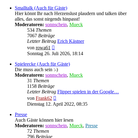
Smalltalk (Auch für Gäste)
Hier könnt Ihr nach Herzenslust plaudern und talken über
alles, das sonst nirgends hinpasst!
Moderatoren:
sonnschein
,
Mueck
534
Themen
7067
Beiträge
Letzter Beitrag
Erich Kästner
Neuester
von
rowa61
Beitrag
Sonntag 26. Juli 2026, 18:14
Spieleecke (Auch für Gäste)
Die muss auch sein :-)
Moderatoren:
sonnschein
,
Mueck
31
Themen
1158
Beiträge
Letzter Beitrag
Flipper spielen in der Google…
Neuester
von
Frank62
Beitrag
Dienstag 12. April 2022, 08:35
Presse
Auch Gäste können hier lesen
Moderatoren:
sonnschein
,
Mueck
,
Presse
72
Themen
796
Beiträge