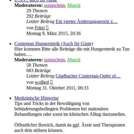
Moderatoren:
sonnschein
,
Mueck
29
Themen
292
Beiträge
Letzter Beitrag
Ein viertes Änderungsgesetz z…
Neuester
von
Fritzi
Beitrag
Montag 9. März 2015, 20:36
Contergan Hungerstreik (Auch für Gäste)
Hier kommen Bitte alle Beiträge die mit Hungerstreik zu Tun
haben.....
Moderatoren:
sonnschein
,
Mueck
58
Themen
683
Beiträge
Letzter Beitrag
Gladbacher Contergan-Opfer pl…
Neuester
von
wollied
Beitrag
Montag 31. Oktober 2011, 06:33
Medizinische Hinweise
Tips und Tricks in der Bewältigung von
behinderungsbedingten Problemen bei stationären
Behandlungen oder sonst im klinischen Alltag darzustellen.
Öffentlicher Bereich, damit da ggf. Ärzte und Therapeuten
auch drin stöbern können.