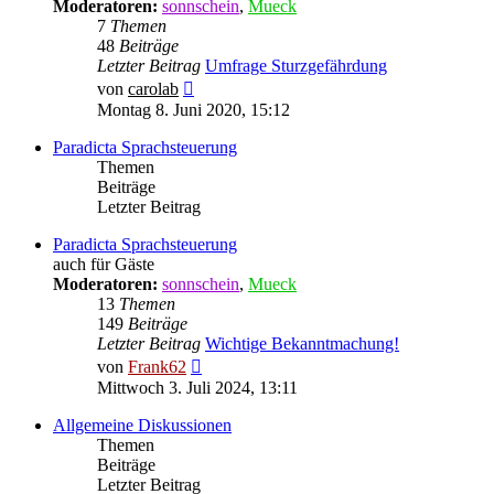
Moderatoren:
sonnschein
,
Mueck
7
Themen
48
Beiträge
Letzter Beitrag
Umfrage Sturzgefährdung
Neuester
von
carolab
Beitrag
Montag 8. Juni 2020, 15:12
Paradicta Sprachsteuerung
Themen
Beiträge
Letzter Beitrag
Paradicta Sprachsteuerung
auch für Gäste
Moderatoren:
sonnschein
,
Mueck
13
Themen
149
Beiträge
Letzter Beitrag
Wichtige Bekanntmachung!
Neuester
von
Frank62
Beitrag
Mittwoch 3. Juli 2024, 13:11
Allgemeine Diskussionen
Themen
Beiträge
Letzter Beitrag