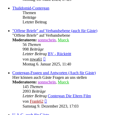
Thalidomid-Contergan
Themen
Beiträge
Letzter Beitrag
"Offene Briefe" auf Verbandsebene (auch für Gäste)
"Offene Briefe" auf Verbandsebene
Moderatoren:
sonnschein
,
Mueck
56
Themen
998
Beiträge
Letzter Beitrag
BV - Rücktritt
Neuester
von
rowa61
Beitrag
Montag 6. Januar 2025, 11:40
Contergan-Fragen und Antworten (Auch für Gäste)
Hier können auch Gäste Fragen an uns stellen
Moderatoren:
sonnschein
,
Mueck
145
Themen
2093
Beiträge
Letzter Beitrag
Contergan Die Eltern Film
Neuester
von
Frank62
Beitrag
Samstag 9. Dezember 2023, 17:03
U.A.C. auch für Gäste