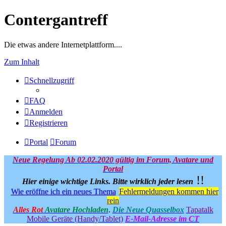
Contergantreff
Die etwas andere Internetplattform....
Zum Inhalt
Schnellzugriff
FAQ
Anmelden
Registrieren
Portal
Forum
Neue Regelung Ab 02.02.2020 gültig im Forum, Avatare und
Portal
!!
Hier einige wichtige Links.
Bitte wirklich jeder lesen
Wie eröffne ich ein neues Thema
Fehlermeldungen kommen hier
rein
Alles Rot
Avatare Hochladen
.
Die Neue Quasselbox
Tapatalk
Mobile Geräte (Handy/Tablet)
E-Mail-Adresse im CT