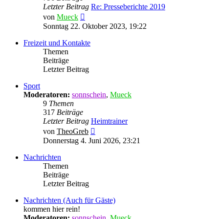
Letzter Beitrag
Re: Presseberichte 2019
Neuester
von
Mueck
Beitrag
Sonntag 22. Oktober 2023, 19:22
Freizeit und Kontakte
Themen
Beiträge
Letzter Beitrag
Sport
Moderatoren:
sonnschein
,
Mueck
9
Themen
317
Beiträge
Letzter Beitrag
Heimtrainer
Neuester
von
TheoGreb
Beitrag
Donnerstag 4. Juni 2026, 23:21
Nachrichten
Themen
Beiträge
Letzter Beitrag
Nachrichten (Auch für Gäste)
kommen hier rein!
Moderatoren:
sonnschein
,
Mueck