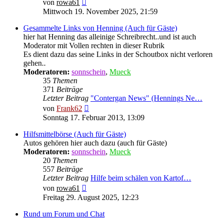
Neuester
von
rowa61
Beitrag
Mittwoch 19. November 2025, 21:59
Gesammelte Links von Henning (Auch für Gäste)
hier hat Henning das alleinige Schreibrecht..und ist auch
Moderator mit Vollen rechten in dieser Rubrik
Es dient dazu das seine Links in der Schoutbox nicht verloren
gehen..
Moderatoren:
sonnschein
,
Mueck
35
Themen
371
Beiträge
Letzter Beitrag
"Contergan News" (Hennings Ne…
Neuester
von
Frank62
Beitrag
Sonntag 17. Februar 2013, 13:09
Hilfsmittelbörse (Auch für Gäste)
Autos gehören hier auch dazu (auch für Gäste)
Moderatoren:
sonnschein
,
Mueck
20
Themen
557
Beiträge
Letzter Beitrag
Hilfe beim schälen von Kartof…
Neuester
von
rowa61
Beitrag
Freitag 29. August 2025, 12:23
Rund um Forum und Chat