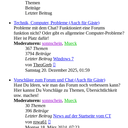
Themen
Beiträge
Letzter Beitrag
Technik, Computer, Probleme (Auch für Gäste)
Probleme mit dem Chat? Funktioniert eine Forums
funktion nicht? Oder gibt es allgemeine Computer-Probleme?
Hier ist Platz dafür!
Moderatoren:
sonnschein
,
Mueck
367
Themen
3794
Beiträge
Letzter Beitrag
Windows 7
Neuester
von
TheoGreb
Beitrag
Samstag 20. Dezember 2025, 01:59
Vorschläge zum Forum und Chat (Auch für Gäste)
Hast Du Ideen, wie man das Forum noch verbessern kann?
Hier kannst Du Vorschläge zu Themen, Übersichtlichkeit
usw. machen!
Moderatoren:
sonnschein
,
Mueck
30
Themen
396
Beiträge
Letzter Beitrag
News auf der Startseite vom CT
Neuester
von
rowa61
Beitrag
Montag 18. März 2024, 07:23