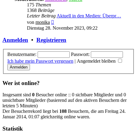
175
Themen
1368
Beiträge
Letzter Beitrag
Aktuell in den Medien: Überpr…
Neuester
von
monika
Beitrag
Dienstag 28. November 2023, 09:22
Anmelden
•
Registrieren
Benutzername:
Passwort:
Ich habe mein Passwort vergessen
|
Angemeldet bleiben
Wer ist online?
Insgesamt sind
0
Besucher online :: 0 sichtbare Mitglieder und 0
unsichtbare Mitglieder (basierend auf den aktiven Besuchern der
letzten 5 Minuten)
Der Besucherrekord liegt bei
108
Besuchern, die am Freitag 24.
Januar 2014, 01:07 gleichzeitig online waren.
Statistik