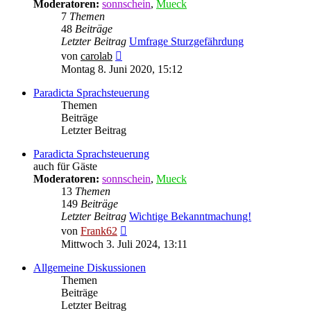
Moderatoren:
sonnschein
,
Mueck
7
Themen
48
Beiträge
Letzter Beitrag
Umfrage Sturzgefährdung
Neuester
von
carolab
Beitrag
Montag 8. Juni 2020, 15:12
Paradicta Sprachsteuerung
Themen
Beiträge
Letzter Beitrag
Paradicta Sprachsteuerung
auch für Gäste
Moderatoren:
sonnschein
,
Mueck
13
Themen
149
Beiträge
Letzter Beitrag
Wichtige Bekanntmachung!
Neuester
von
Frank62
Beitrag
Mittwoch 3. Juli 2024, 13:11
Allgemeine Diskussionen
Themen
Beiträge
Letzter Beitrag