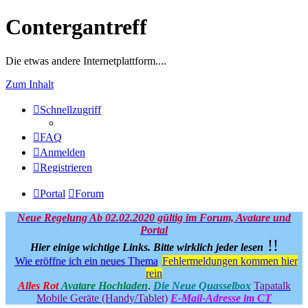
Contergantreff
Die etwas andere Internetplattform....
Zum Inhalt
Schnellzugriff
FAQ
Anmelden
Registrieren
Portal
Forum
Neue Regelung Ab 02.02.2020 gültig im Forum, Avatare und
Portal
!!
Hier einige wichtige Links.
Bitte wirklich jeder lesen
Wie eröffne ich ein neues Thema
Fehlermeldungen kommen hier
rein
Alles Rot
Avatare Hochladen
.
Die Neue Quasselbox
Tapatalk
Mobile Geräte (Handy/Tablet)
E-Mail-Adresse im CT