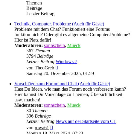
Themen
Beiträge
Letzter Beitrag
Technik, Computer, Probleme (Auch für Gäste)
Probleme mit dem Chat? Funktioniert eine Forums
funktion nicht? Oder gibt es allgemeine Computer-Probleme?
Hier ist Platz dafür!
Moderatoren:
sonnschein
,
Mueck
367
Themen
3794
Beiträge
Letzter Beitrag
Windows 7
Neuester
von
TheoGreb
Beitrag
Samstag 20. Dezember 2025, 01:59
Vorschläge zum Forum und Chat (Auch für Gäste)
Hast Du Ideen, wie man das Forum noch verbessern kann?
Hier kannst Du Vorschläge zu Themen, Übersichtlichkeit
usw. machen!
Moderatoren:
sonnschein
,
Mueck
30
Themen
396
Beiträge
Letzter Beitrag
News auf der Startseite vom CT
Neuester
von
rowa61
Beitrag
Montag 18. März 2024, 07:23