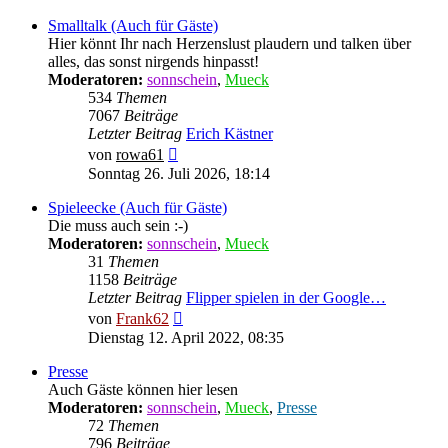
Smalltalk (Auch für Gäste)
Hier könnt Ihr nach Herzenslust plaudern und talken über
alles, das sonst nirgends hinpasst!
Moderatoren:
sonnschein
,
Mueck
534
Themen
7067
Beiträge
Letzter Beitrag
Erich Kästner
Neuester
von
rowa61
Beitrag
Sonntag 26. Juli 2026, 18:14
Spieleecke (Auch für Gäste)
Die muss auch sein :-)
Moderatoren:
sonnschein
,
Mueck
31
Themen
1158
Beiträge
Letzter Beitrag
Flipper spielen in der Google…
Neuester
von
Frank62
Beitrag
Dienstag 12. April 2022, 08:35
Presse
Auch Gäste können hier lesen
Moderatoren:
sonnschein
,
Mueck
,
Presse
72
Themen
796
Beiträge