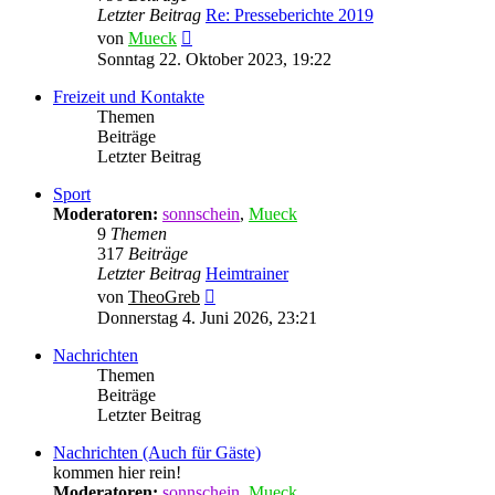
Letzter Beitrag
Re: Presseberichte 2019
Neuester
von
Mueck
Beitrag
Sonntag 22. Oktober 2023, 19:22
Freizeit und Kontakte
Themen
Beiträge
Letzter Beitrag
Sport
Moderatoren:
sonnschein
,
Mueck
9
Themen
317
Beiträge
Letzter Beitrag
Heimtrainer
Neuester
von
TheoGreb
Beitrag
Donnerstag 4. Juni 2026, 23:21
Nachrichten
Themen
Beiträge
Letzter Beitrag
Nachrichten (Auch für Gäste)
kommen hier rein!
Moderatoren:
sonnschein
,
Mueck