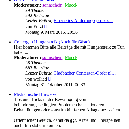
Moderatoren:
sonnschein
,
Mueck
29
Themen
292
Beiträge
Letzter Beitrag
Ein viertes Änderungsgesetz z…
Neuester
von
Fritzi
Beitrag
Montag 9. März 2015, 20:36
Contergan Hungerstreik (Auch für Gäste)
Hier kommen Bitte alle Beiträge die mit Hungerstreik zu Tun
haben.....
Moderatoren:
sonnschein
,
Mueck
58
Themen
683
Beiträge
Letzter Beitrag
Gladbacher Contergan-Opfer pl…
Neuester
von
wollied
Beitrag
Montag 31. Oktober 2011, 06:33
Medizinische Hinweise
Tips und Tricks in der Bewältigung von
behinderungsbedingten Problemen bei stationären
Behandlungen oder sonst im klinischen Alltag darzustellen.
Öffentlicher Bereich, damit da ggf. Ärzte und Therapeuten
auch drin stöbern können.