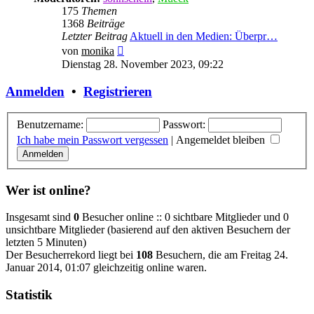
175
Themen
1368
Beiträge
Letzter Beitrag
Aktuell in den Medien: Überpr…
Neuester
von
monika
Beitrag
Dienstag 28. November 2023, 09:22
Anmelden
•
Registrieren
Benutzername:
Passwort:
Ich habe mein Passwort vergessen
|
Angemeldet bleiben
Wer ist online?
Insgesamt sind
0
Besucher online :: 0 sichtbare Mitglieder und 0
unsichtbare Mitglieder (basierend auf den aktiven Besuchern der
letzten 5 Minuten)
Der Besucherrekord liegt bei
108
Besuchern, die am Freitag 24.
Januar 2014, 01:07 gleichzeitig online waren.
Statistik