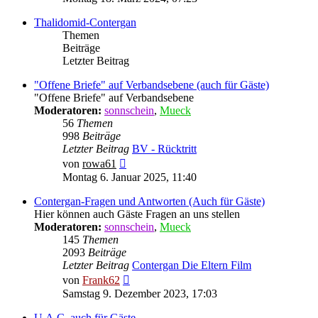
Thalidomid-Contergan
Themen
Beiträge
Letzter Beitrag
"Offene Briefe" auf Verbandsebene (auch für Gäste)
"Offene Briefe" auf Verbandsebene
Moderatoren:
sonnschein
,
Mueck
56
Themen
998
Beiträge
Letzter Beitrag
BV - Rücktritt
Neuester
von
rowa61
Beitrag
Montag 6. Januar 2025, 11:40
Contergan-Fragen und Antworten (Auch für Gäste)
Hier können auch Gäste Fragen an uns stellen
Moderatoren:
sonnschein
,
Mueck
145
Themen
2093
Beiträge
Letzter Beitrag
Contergan Die Eltern Film
Neuester
von
Frank62
Beitrag
Samstag 9. Dezember 2023, 17:03
U.A.C. auch für Gäste