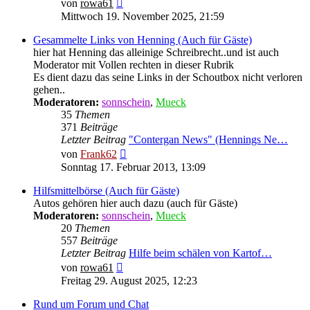
Neuester
von
rowa61
Beitrag
Mittwoch 19. November 2025, 21:59
Gesammelte Links von Henning (Auch für Gäste)
hier hat Henning das alleinige Schreibrecht..und ist auch
Moderator mit Vollen rechten in dieser Rubrik
Es dient dazu das seine Links in der Schoutbox nicht verloren
gehen..
Moderatoren:
sonnschein
,
Mueck
35
Themen
371
Beiträge
Letzter Beitrag
"Contergan News" (Hennings Ne…
Neuester
von
Frank62
Beitrag
Sonntag 17. Februar 2013, 13:09
Hilfsmittelbörse (Auch für Gäste)
Autos gehören hier auch dazu (auch für Gäste)
Moderatoren:
sonnschein
,
Mueck
20
Themen
557
Beiträge
Letzter Beitrag
Hilfe beim schälen von Kartof…
Neuester
von
rowa61
Beitrag
Freitag 29. August 2025, 12:23
Rund um Forum und Chat