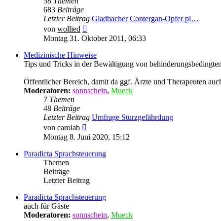
58
Themen
683
Beiträge
Letzter Beitrag
Gladbacher Contergan-Opfer pl…
Neuester
von
wollied
Beitrag
Montag 31. Oktober 2011, 06:33
Medizinische Hinweise
Tips und Tricks in der Bewältigung von behinderungsbedingten 
Öffentlicher Bereich, damit da ggf. Ärzte und Therapeuten auc
Moderatoren:
sonnschein
,
Mueck
7
Themen
48
Beiträge
Letzter Beitrag
Umfrage Sturzgefährdung
Neuester
von
carolab
Beitrag
Montag 8. Juni 2020, 15:12
Paradicta Sprachsteuerung
Themen
Beiträge
Letzter Beitrag
Paradicta Sprachsteuerung
auch für Gäste
Moderatoren:
sonnschein
,
Mueck