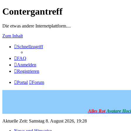
Contergantreff
Die etwas andere Internetplattform....
Zum Inhalt
Schnellzugriff
FAQ
Anmelden
Registrieren
Portal
Forum
Alles Rot
Avatare Hoc
Aktuelle Zeit: Samstag 8. August 2026, 19:28
News und Hinweise