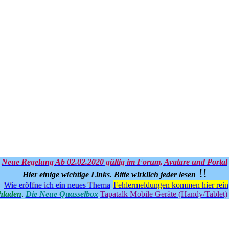
Neue Regelung Ab 02.02.2020 gültig im Forum, Avatare und Portal
!!
Hier einige wichtige Links.
Bitte wirklich jeder lesen
Wie eröffne ich ein neues Thema
Fehlermeldungen kommen hier rein
hladen
.
Die Neue Quasselbox
Tapatalk Mobile Geräte (Handy/Tablet)