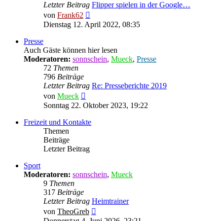
Letzter Beitrag
Flipper spielen in der Google…
Neuester
von
Frank62
Beitrag
Dienstag 12. April 2022, 08:35
Presse
Auch Gäste können hier lesen
Moderatoren:
sonnschein
,
Mueck
,
Presse
72
Themen
796
Beiträge
Letzter Beitrag
Re: Presseberichte 2019
Neuester
von
Mueck
Beitrag
Sonntag 22. Oktober 2023, 19:22
Freizeit und Kontakte
Themen
Beiträge
Letzter Beitrag
Sport
Moderatoren:
sonnschein
,
Mueck
9
Themen
317
Beiträge
Letzter Beitrag
Heimtrainer
Neuester
von
TheoGreb
Beitrag
Donnerstag 4. Juni 2026, 23:21