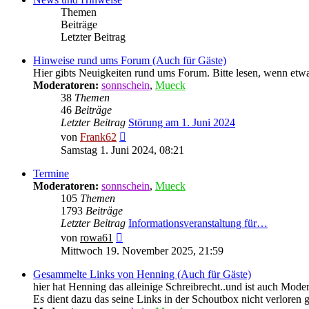
Themen
Beiträge
Letzter Beitrag
Hinweise rund ums Forum (Auch für Gäste)
Hier gibts Neuigkeiten rund ums Forum. Bitte lesen, wenn et
Moderatoren:
sonnschein
,
Mueck
38
Themen
46
Beiträge
Letzter Beitrag
Störung am 1. Juni 2024
Neuester
von
Frank62
Beitrag
Samstag 1. Juni 2024, 08:21
Termine
Moderatoren:
sonnschein
,
Mueck
105
Themen
1793
Beiträge
Letzter Beitrag
Informationsveranstaltung für…
Neuester
von
rowa61
Beitrag
Mittwoch 19. November 2025, 21:59
Gesammelte Links von Henning (Auch für Gäste)
hier hat Henning das alleinige Schreibrecht..und ist auch Moder
Es dient dazu das seine Links in der Schoutbox nicht verloren 