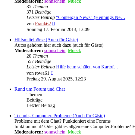
Moderatoren:
sonnschein
,
Mueck
35
Themen
371
Beiträge
Letzter Beitrag
"Contergan News" (Hennings Ne…
Neuester
von
Frank62
Beitrag
Sonntag 17. Februar 2013, 13:09
Hilfsmittelbörse (Auch für Gäste)
Autos gehören hier auch dazu (auch für Gäste)
Moderatoren:
sonnschein
,
Mueck
20
Themen
557
Beiträge
Letzter Beitrag
Hilfe beim schälen von Kartof…
Neuester
von
rowa61
Beitrag
Freitag 29. August 2025, 12:23
Rund um Forum und Chat
Themen
Beiträge
Letzter Beitrag
Technik, Computer, Probleme (Auch für Gäste)
Probleme mit dem Chat? Funktioniert eine Forums
funktion nicht? Oder gibt es allgemeine Computer-Probleme? Hie
Moderatoren:
sonnschein
,
Mueck