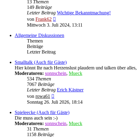
13
Themen
149
Beiträge
Letzter Beitrag
Wichtige Bekanntmachung!
Neuester
von
Frank62
Beitrag
Mittwoch 3. Juli 2024, 13:11
Allgemeine Diskussionen
Themen
Beiträge
Letzter Beitrag
Smalltalk (Auch für Gäste)
Hier könnt Ihr nach Herzenslust plaudern und talken über alles,
Moderatoren:
sonnschein
,
Mueck
534
Themen
7067
Beiträge
Letzter Beitrag
Erich Kästner
Neuester
von
rowa61
Beitrag
Sonntag 26. Juli 2026, 18:14
Spieleecke (Auch für Gäste)
Die muss auch sein :-)
Moderatoren:
sonnschein
,
Mueck
31
Themen
1158
Beiträge