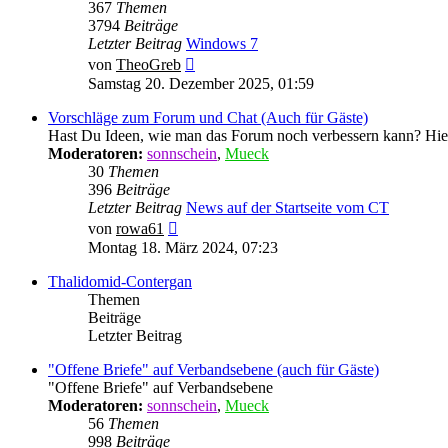
367
Themen
3794
Beiträge
Letzter Beitrag
Windows 7
Neuester
von
TheoGreb
Beitrag
Samstag 20. Dezember 2025, 01:59
Vorschläge zum Forum und Chat (Auch für Gäste)
Hast Du Ideen, wie man das Forum noch verbessern kann? Hie
Moderatoren:
sonnschein
,
Mueck
30
Themen
396
Beiträge
Letzter Beitrag
News auf der Startseite vom CT
Neuester
von
rowa61
Beitrag
Montag 18. März 2024, 07:23
Thalidomid-Contergan
Themen
Beiträge
Letzter Beitrag
"Offene Briefe" auf Verbandsebene (auch für Gäste)
"Offene Briefe" auf Verbandsebene
Moderatoren:
sonnschein
,
Mueck
56
Themen
998
Beiträge