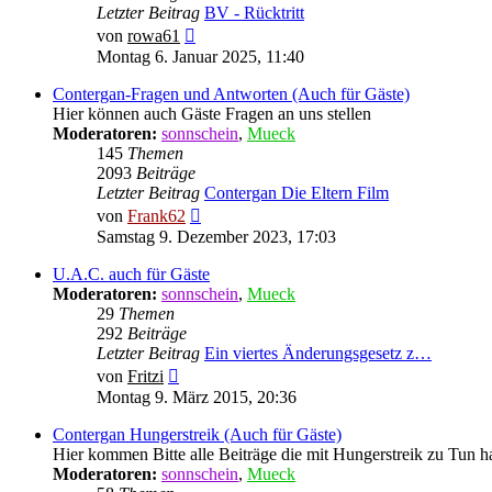
Letzter Beitrag
BV - Rücktritt
Neuester
von
rowa61
Beitrag
Montag 6. Januar 2025, 11:40
Contergan-Fragen und Antworten (Auch für Gäste)
Hier können auch Gäste Fragen an uns stellen
Moderatoren:
sonnschein
,
Mueck
145
Themen
2093
Beiträge
Letzter Beitrag
Contergan Die Eltern Film
Neuester
von
Frank62
Beitrag
Samstag 9. Dezember 2023, 17:03
U.A.C. auch für Gäste
Moderatoren:
sonnschein
,
Mueck
29
Themen
292
Beiträge
Letzter Beitrag
Ein viertes Änderungsgesetz z…
Neuester
von
Fritzi
Beitrag
Montag 9. März 2015, 20:36
Contergan Hungerstreik (Auch für Gäste)
Hier kommen Bitte alle Beiträge die mit Hungerstreik zu Tun ha
Moderatoren:
sonnschein
,
Mueck