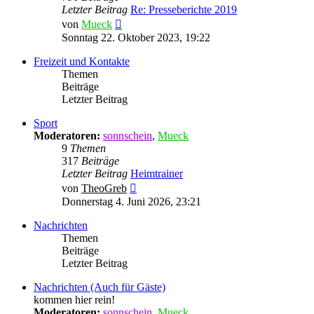
Letzter Beitrag
Re: Presseberichte 2019
Neuester
von
Mueck
Beitrag
Sonntag 22. Oktober 2023, 19:22
Freizeit und Kontakte
Themen
Beiträge
Letzter Beitrag
Sport
Moderatoren:
sonnschein
,
Mueck
9
Themen
317
Beiträge
Letzter Beitrag
Heimtrainer
Neuester
von
TheoGreb
Beitrag
Donnerstag 4. Juni 2026, 23:21
Nachrichten
Themen
Beiträge
Letzter Beitrag
Nachrichten (Auch für Gäste)
kommen hier rein!
Moderatoren:
sonnschein
,
Mueck