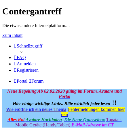
Contergantreff
Die etwas andere Internetplattform....
Zum Inhalt
Schnellzugriff
FAQ
Anmelden
Registrieren
Portal
Forum
Neue Regelung Ab 02.02.2020 gültig im Forum, Avatare und
Portal
!!
Hier einige wichtige Links.
Bitte wirklich jeder lesen
Wie eröffne ich ein neues Thema
Fehlermeldungen kommen hier
rein
Alles Rot
Avatare Hochladen
.
Die Neue Quasselbox
Tapatalk
Mobile Geräte (Handy/Tablet)
E-Mail-Adresse im CT