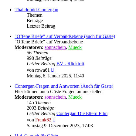
Thalidomid-Contergan
Themen
Beiträge
Letzter Beitrag
"Offene Briefe" auf Verbandsebene (auch für Gäste)
"Offene Briefe" auf Verbandsebene
Moderatoren:
sonnschein
,
Mueck
56
Themen
998
Beiträge
Letzter Beitrag
BV - Rücktritt
Neuester
von
rowa61
Beitrag
Montag 6. Januar 2025, 11:40
Contergan-Fragen und Antworten (Auch für Gäste)
Hier können auch Gäste Fragen an uns stellen
Moderatoren:
sonnschein
,
Mueck
145
Themen
2093
Beiträge
Letzter Beitrag
Contergan Die Eltern Film
Neuester
von
Frank62
Beitrag
Samstag 9. Dezember 2023, 17:03
U.A.C. auch für Gäste