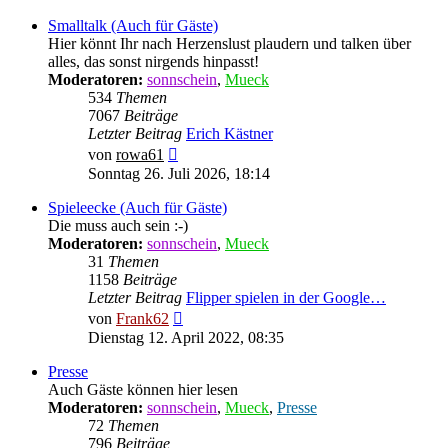
Smalltalk (Auch für Gäste)
Hier könnt Ihr nach Herzenslust plaudern und talken über
alles, das sonst nirgends hinpasst!
Moderatoren:
sonnschein
,
Mueck
534
Themen
7067
Beiträge
Letzter Beitrag
Erich Kästner
Neuester
von
rowa61
Beitrag
Sonntag 26. Juli 2026, 18:14
Spieleecke (Auch für Gäste)
Die muss auch sein :-)
Moderatoren:
sonnschein
,
Mueck
31
Themen
1158
Beiträge
Letzter Beitrag
Flipper spielen in der Google…
Neuester
von
Frank62
Beitrag
Dienstag 12. April 2022, 08:35
Presse
Auch Gäste können hier lesen
Moderatoren:
sonnschein
,
Mueck
,
Presse
72
Themen
796
Beiträge