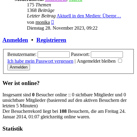
175
Themen
1368
Beiträge
Letzter Beitrag
Aktuell in den Medien: Überpr…
Neuester
von
monika
Beitrag
Dienstag 28. November 2023, 09:22
Anmelden
•
Registrieren
Benutzername:
Passwort:
Ich habe mein Passwort vergessen
|
Angemeldet bleiben
Wer ist online?
Insgesamt sind
0
Besucher online :: 0 sichtbare Mitglieder und 0
unsichtbare Mitglieder (basierend auf den aktiven Besuchern der
letzten 5 Minuten)
Der Besucherrekord liegt bei
108
Besuchern, die am Freitag 24.
Januar 2014, 01:07 gleichzeitig online waren.
Statistik