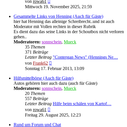
Neuester
von
rowa61
Beitrag
Mittwoch 19. November 2025, 21:59
Gesammelte Links von Henning (Auch für Gäste)
hier hat Henning das alleinige Schreibrecht..und ist auch
Moderator mit Vollen rechten in dieser Rubrik
Es dient dazu das seine Links in der Schoutbox nicht verloren
gehen..
Moderatoren:
sonnschein
,
Mueck
35
Themen
371
Beiträge
Letzter Beitrag
"Contergan News" (Hennings Ne…
Neuester
von
Frank62
Beitrag
Sonntag 17. Februar 2013, 13:09
Hilfsmittelbörse (Auch für Gäste)
Autos gehören hier auch dazu (auch für Gäste)
Moderatoren:
sonnschein
,
Mueck
20
Themen
557
Beiträge
Letzter Beitrag
Hilfe beim schälen von Kartof…
Neuester
von
rowa61
Beitrag
Freitag 29. August 2025, 12:23
Rund um Forum und Chat