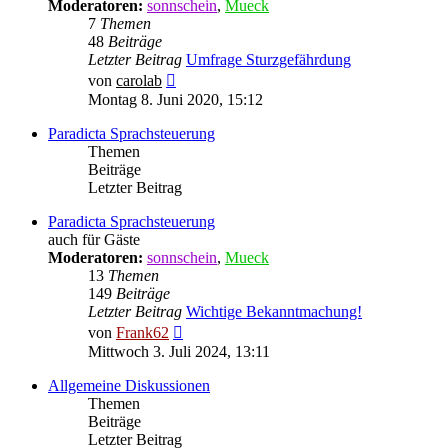
Moderatoren:
sonnschein
,
Mueck
7
Themen
48
Beiträge
Letzter Beitrag
Umfrage Sturzgefährdung
Neuester
von
carolab
Beitrag
Montag 8. Juni 2020, 15:12
Paradicta Sprachsteuerung
Themen
Beiträge
Letzter Beitrag
Paradicta Sprachsteuerung
auch für Gäste
Moderatoren:
sonnschein
,
Mueck
13
Themen
149
Beiträge
Letzter Beitrag
Wichtige Bekanntmachung!
Neuester
von
Frank62
Beitrag
Mittwoch 3. Juli 2024, 13:11
Allgemeine Diskussionen
Themen
Beiträge
Letzter Beitrag