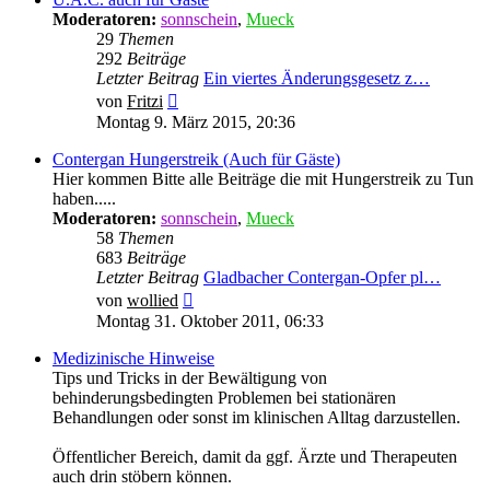
Moderatoren:
sonnschein
,
Mueck
29
Themen
292
Beiträge
Letzter Beitrag
Ein viertes Änderungsgesetz z…
Neuester
von
Fritzi
Beitrag
Montag 9. März 2015, 20:36
Contergan Hungerstreik (Auch für Gäste)
Hier kommen Bitte alle Beiträge die mit Hungerstreik zu Tun
haben.....
Moderatoren:
sonnschein
,
Mueck
58
Themen
683
Beiträge
Letzter Beitrag
Gladbacher Contergan-Opfer pl…
Neuester
von
wollied
Beitrag
Montag 31. Oktober 2011, 06:33
Medizinische Hinweise
Tips und Tricks in der Bewältigung von
behinderungsbedingten Problemen bei stationären
Behandlungen oder sonst im klinischen Alltag darzustellen.
Öffentlicher Bereich, damit da ggf. Ärzte und Therapeuten
auch drin stöbern können.