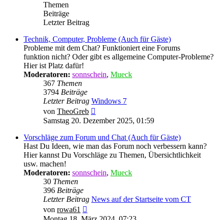
Themen
Beiträge
Letzter Beitrag
Technik, Computer, Probleme (Auch für Gäste)
Probleme mit dem Chat? Funktioniert eine Forums
funktion nicht? Oder gibt es allgemeine Computer-Probleme?
Hier ist Platz dafür!
Moderatoren:
sonnschein
,
Mueck
367
Themen
3794
Beiträge
Letzter Beitrag
Windows 7
Neuester
von
TheoGreb
Beitrag
Samstag 20. Dezember 2025, 01:59
Vorschläge zum Forum und Chat (Auch für Gäste)
Hast Du Ideen, wie man das Forum noch verbessern kann?
Hier kannst Du Vorschläge zu Themen, Übersichtlichkeit
usw. machen!
Moderatoren:
sonnschein
,
Mueck
30
Themen
396
Beiträge
Letzter Beitrag
News auf der Startseite vom CT
Neuester
von
rowa61
Beitrag
Montag 18. März 2024, 07:23