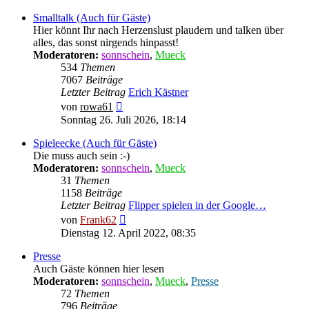
Smalltalk (Auch für Gäste)
Hier könnt Ihr nach Herzenslust plaudern und talken über
alles, das sonst nirgends hinpasst!
Moderatoren:
sonnschein
,
Mueck
534
Themen
7067
Beiträge
Letzter Beitrag
Erich Kästner
Neuester
von
rowa61
Beitrag
Sonntag 26. Juli 2026, 18:14
Spieleecke (Auch für Gäste)
Die muss auch sein :-)
Moderatoren:
sonnschein
,
Mueck
31
Themen
1158
Beiträge
Letzter Beitrag
Flipper spielen in der Google…
Neuester
von
Frank62
Beitrag
Dienstag 12. April 2022, 08:35
Presse
Auch Gäste können hier lesen
Moderatoren:
sonnschein
,
Mueck
,
Presse
72
Themen
796
Beiträge