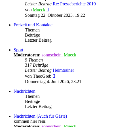
Letzter Beitrag
Re: Presseberichte 2019
Neuester
von
Mueck
Beitrag
Sonntag 22. Oktober 2023, 19:22
Freizeit und Kontakte
Themen
Beiträge
Letzter Beitrag
Sport
Moderatoren:
sonnschein
,
Mueck
9
Themen
317
Beiträge
Letzter Beitrag
Heimtrainer
Neuester
von
TheoGreb
Beitrag
Donnerstag 4. Juni 2026, 23:21
Nachrichten
Themen
Beiträge
Letzter Beitrag
Nachrichten (Auch für Gäste)
kommen hier rein!
Moderatoren:
sonnschein
,
Mueck