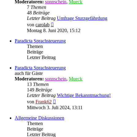
Moderatoren:
sonnschein
,
Mueck
7
Themen
48
Beiträge
Letzter Beitrag
Umfrage Sturzgefährdung
Neuester
von
carolab
Beitrag
Montag 8. Juni 2020, 15:12
Paradicta Sprachsteuerung
Themen
Beiträge
Letzter Beitrag
Paradicta Sprachsteuerung
auch für Gäste
Moderatoren:
sonnschein
,
Mueck
13
Themen
149
Beiträge
Letzter Beitrag
Wichtige Bekanntmachung!
Neuester
von
Frank62
Beitrag
Mittwoch 3. Juli 2024, 13:11
Allgemeine Diskussionen
Themen
Beiträge
Letzter Beitrag