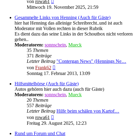
Neuester
von
rowa61
Beitrag
Mittwoch 19. November 2025, 21:59
Gesammelte Links von Henning (Auch für Gäste)
hier hat Henning das alleinige Schreibrecht..und ist auch
Moderator mit Vollen rechten in dieser Rubrik
Es dient dazu das seine Links in der Schoutbox nicht verloren
gehen..
Moderatoren:
sonnschein
,
Mueck
35
Themen
371
Beiträge
Letzter Beitrag
"Contergan News" (Hennings Ne…
Neuester
von
Frank62
Beitrag
Sonntag 17. Februar 2013, 13:09
Hilfsmittelbörse (Auch für Gäste)
Autos gehören hier auch dazu (auch für Gäste)
Moderatoren:
sonnschein
,
Mueck
20
Themen
557
Beiträge
Letzter Beitrag
Hilfe beim schälen von Kartof…
Neuester
von
rowa61
Beitrag
Freitag 29. August 2025, 12:23
Rund um Forum und Chat