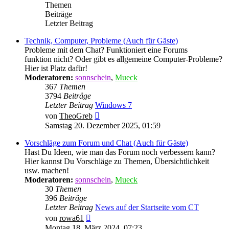
Themen
Beiträge
Letzter Beitrag
Technik, Computer, Probleme (Auch für Gäste)
Probleme mit dem Chat? Funktioniert eine Forums
funktion nicht? Oder gibt es allgemeine Computer-Probleme?
Hier ist Platz dafür!
Moderatoren:
sonnschein
,
Mueck
367
Themen
3794
Beiträge
Letzter Beitrag
Windows 7
Neuester
von
TheoGreb
Beitrag
Samstag 20. Dezember 2025, 01:59
Vorschläge zum Forum und Chat (Auch für Gäste)
Hast Du Ideen, wie man das Forum noch verbessern kann?
Hier kannst Du Vorschläge zu Themen, Übersichtlichkeit
usw. machen!
Moderatoren:
sonnschein
,
Mueck
30
Themen
396
Beiträge
Letzter Beitrag
News auf der Startseite vom CT
Neuester
von
rowa61
Beitrag
Montag 18. März 2024, 07:23