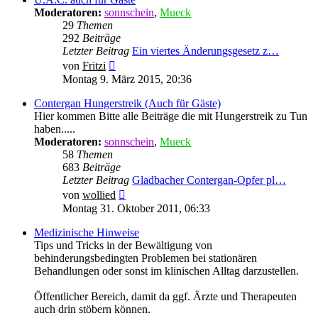
Moderatoren:
sonnschein
,
Mueck
29
Themen
292
Beiträge
Letzter Beitrag
Ein viertes Änderungsgesetz z…
Neuester
von
Fritzi
Beitrag
Montag 9. März 2015, 20:36
Contergan Hungerstreik (Auch für Gäste)
Hier kommen Bitte alle Beiträge die mit Hungerstreik zu Tun
haben.....
Moderatoren:
sonnschein
,
Mueck
58
Themen
683
Beiträge
Letzter Beitrag
Gladbacher Contergan-Opfer pl…
Neuester
von
wollied
Beitrag
Montag 31. Oktober 2011, 06:33
Medizinische Hinweise
Tips und Tricks in der Bewältigung von
behinderungsbedingten Problemen bei stationären
Behandlungen oder sonst im klinischen Alltag darzustellen.
Öffentlicher Bereich, damit da ggf. Ärzte und Therapeuten
auch drin stöbern können.