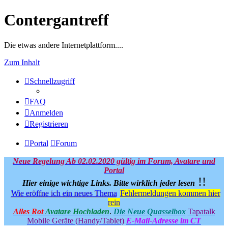
Contergantreff
Die etwas andere Internetplattform....
Zum Inhalt
Schnellzugriff
FAQ
Anmelden
Registrieren
Portal
Forum
Neue Regelung Ab 02.02.2020 gültig im Forum, Avatare und
Portal
!!
Hier einige wichtige Links.
Bitte wirklich jeder lesen
Wie eröffne ich ein neues Thema
Fehlermeldungen kommen hier
rein
Alles Rot
Avatare Hochladen
.
Die Neue Quasselbox
Tapatalk
Mobile Geräte (Handy/Tablet)
E-Mail-Adresse im CT