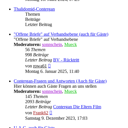
Thalidomid-Contergan
Themen
Beiträge
Letzter Beitrag
"Offene Briefe" auf Verbandsebene (auch für Gäste)
"Offene Briefe" auf Verbandsebene
Moderatoren:
sonnschein
,
Mueck
56
Themen
998
Beiträge
Letzter Beitrag
BV - Rücktritt
Neuester
von
rowa61
Beitrag
Montag 6. Januar 2025, 11:40
Contergan-Fragen und Antworten (Auch für Gäste)
Hier können auch Gäste Fragen an uns stellen
Moderatoren:
sonnschein
,
Mueck
145
Themen
2093
Beiträge
Letzter Beitrag
Contergan Die Eltern Film
Neuester
von
Frank62
Beitrag
Samstag 9. Dezember 2023, 17:03
U.A.C. auch für Gäste