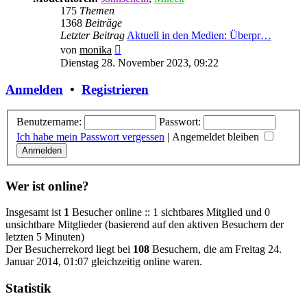
175
Themen
1368
Beiträge
Letzter Beitrag
Aktuell in den Medien: Überpr…
Neuester
von
monika
Beitrag
Dienstag 28. November 2023, 09:22
Anmelden
•
Registrieren
Benutzername:
Passwort:
Ich habe mein Passwort vergessen
|
Angemeldet bleiben
Wer ist online?
Insgesamt ist
1
Besucher online :: 1 sichtbares Mitglied und 0
unsichtbare Mitglieder (basierend auf den aktiven Besuchern der
letzten 5 Minuten)
Der Besucherrekord liegt bei
108
Besuchern, die am Freitag 24.
Januar 2014, 01:07 gleichzeitig online waren.
Statistik