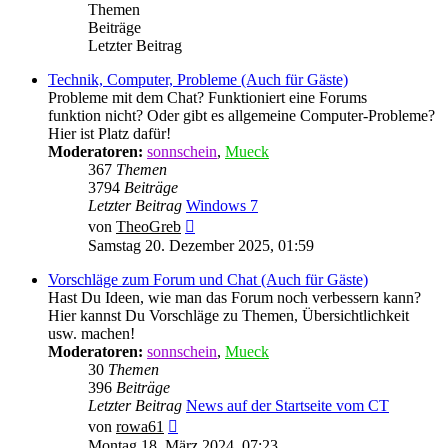
Themen
Beiträge
Letzter Beitrag
Technik, Computer, Probleme (Auch für Gäste)
Probleme mit dem Chat? Funktioniert eine Forums
funktion nicht? Oder gibt es allgemeine Computer-Probleme?
Hier ist Platz dafür!
Moderatoren:
sonnschein
,
Mueck
367
Themen
3794
Beiträge
Letzter Beitrag
Windows 7
Neuester
von
TheoGreb
Beitrag
Samstag 20. Dezember 2025, 01:59
Vorschläge zum Forum und Chat (Auch für Gäste)
Hast Du Ideen, wie man das Forum noch verbessern kann?
Hier kannst Du Vorschläge zu Themen, Übersichtlichkeit
usw. machen!
Moderatoren:
sonnschein
,
Mueck
30
Themen
396
Beiträge
Letzter Beitrag
News auf der Startseite vom CT
Neuester
von
rowa61
Beitrag
Montag 18. März 2024, 07:23