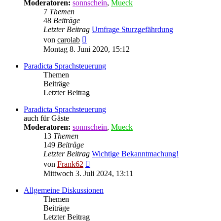
Moderatoren:
sonnschein
,
Mueck
7
Themen
48
Beiträge
Letzter Beitrag
Umfrage Sturzgefährdung
Neuester
von
carolab
Beitrag
Montag 8. Juni 2020, 15:12
Paradicta Sprachsteuerung
Themen
Beiträge
Letzter Beitrag
Paradicta Sprachsteuerung
auch für Gäste
Moderatoren:
sonnschein
,
Mueck
13
Themen
149
Beiträge
Letzter Beitrag
Wichtige Bekanntmachung!
Neuester
von
Frank62
Beitrag
Mittwoch 3. Juli 2024, 13:11
Allgemeine Diskussionen
Themen
Beiträge
Letzter Beitrag