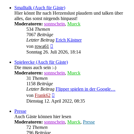
Smalltalk (Auch für Gäste)
Hier könnt Ihr nach Herzenslust plaudern und talken über
alles, das sonst nirgends hinpasst!
Moderatoren:
sonnschein
,
Mueck
534
Themen
7067
Beiträge
Letzter Beitrag
Erich Kästner
Neuester
von
rowa61
Beitrag
Sonntag 26. Juli 2026, 18:14
Spieleecke (Auch für Gäste)
Die muss auch sein :-)
Moderatoren:
sonnschein
,
Mueck
31
Themen
1158
Beiträge
Letzter Beitrag
Flipper spielen in der Google…
Neuester
von
Frank62
Beitrag
Dienstag 12. April 2022, 08:35
Presse
Auch Gäste können hier lesen
Moderatoren:
sonnschein
,
Mueck
,
Presse
72
Themen
796
Beiträge