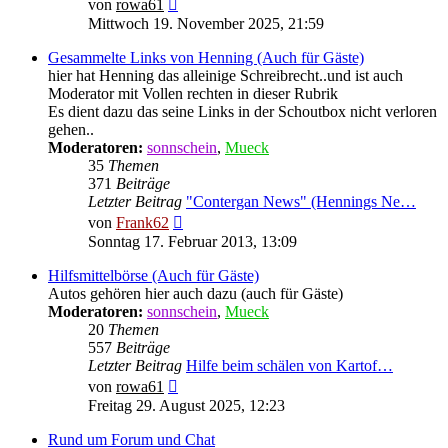
Neuester
von
rowa61
Beitrag
Mittwoch 19. November 2025, 21:59
Gesammelte Links von Henning (Auch für Gäste)
hier hat Henning das alleinige Schreibrecht..und ist auch
Moderator mit Vollen rechten in dieser Rubrik
Es dient dazu das seine Links in der Schoutbox nicht verloren
gehen..
Moderatoren:
sonnschein
,
Mueck
35
Themen
371
Beiträge
Letzter Beitrag
"Contergan News" (Hennings Ne…
Neuester
von
Frank62
Beitrag
Sonntag 17. Februar 2013, 13:09
Hilfsmittelbörse (Auch für Gäste)
Autos gehören hier auch dazu (auch für Gäste)
Moderatoren:
sonnschein
,
Mueck
20
Themen
557
Beiträge
Letzter Beitrag
Hilfe beim schälen von Kartof…
Neuester
von
rowa61
Beitrag
Freitag 29. August 2025, 12:23
Rund um Forum und Chat