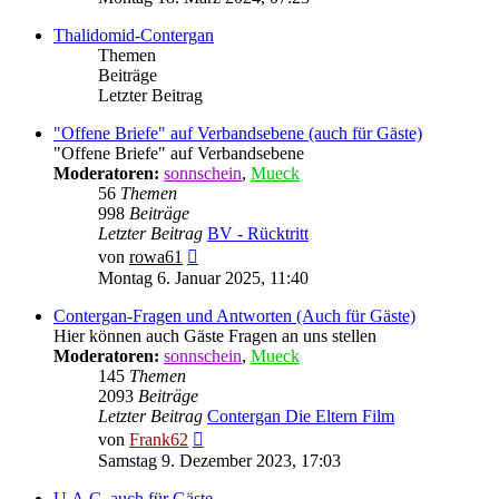
Thalidomid-Contergan
Themen
Beiträge
Letzter Beitrag
"Offene Briefe" auf Verbandsebene (auch für Gäste)
"Offene Briefe" auf Verbandsebene
Moderatoren:
sonnschein
,
Mueck
56
Themen
998
Beiträge
Letzter Beitrag
BV - Rücktritt
Neuester
von
rowa61
Beitrag
Montag 6. Januar 2025, 11:40
Contergan-Fragen und Antworten (Auch für Gäste)
Hier können auch Gäste Fragen an uns stellen
Moderatoren:
sonnschein
,
Mueck
145
Themen
2093
Beiträge
Letzter Beitrag
Contergan Die Eltern Film
Neuester
von
Frank62
Beitrag
Samstag 9. Dezember 2023, 17:03
U.A.C. auch für Gäste