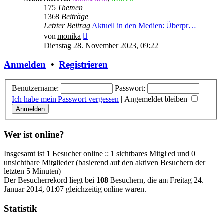
175
Themen
1368
Beiträge
Letzter Beitrag
Aktuell in den Medien: Überpr…
Neuester
von
monika
Beitrag
Dienstag 28. November 2023, 09:22
Anmelden
•
Registrieren
Benutzername:
Passwort:
Ich habe mein Passwort vergessen
|
Angemeldet bleiben
Wer ist online?
Insgesamt ist
1
Besucher online :: 1 sichtbares Mitglied und 0
unsichtbare Mitglieder (basierend auf den aktiven Besuchern der
letzten 5 Minuten)
Der Besucherrekord liegt bei
108
Besuchern, die am Freitag 24.
Januar 2014, 01:07 gleichzeitig online waren.
Statistik