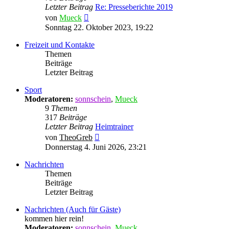
Letzter Beitrag
Re: Presseberichte 2019
Neuester
von
Mueck
Beitrag
Sonntag 22. Oktober 2023, 19:22
Freizeit und Kontakte
Themen
Beiträge
Letzter Beitrag
Sport
Moderatoren:
sonnschein
,
Mueck
9
Themen
317
Beiträge
Letzter Beitrag
Heimtrainer
Neuester
von
TheoGreb
Beitrag
Donnerstag 4. Juni 2026, 23:21
Nachrichten
Themen
Beiträge
Letzter Beitrag
Nachrichten (Auch für Gäste)
kommen hier rein!
Moderatoren:
sonnschein
,
Mueck