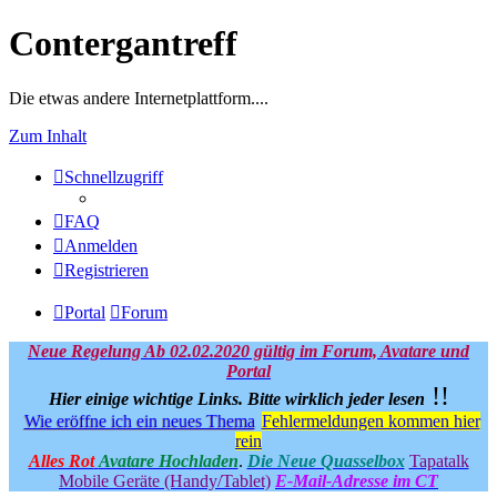
Contergantreff
Die etwas andere Internetplattform....
Zum Inhalt
Schnellzugriff
FAQ
Anmelden
Registrieren
Portal
Forum
Neue Regelung Ab 02.02.2020 gültig im Forum, Avatare und
Portal
!!
Hier einige wichtige Links.
Bitte wirklich jeder lesen
Wie eröffne ich ein neues Thema
Fehlermeldungen kommen hier
rein
Alles Rot
Avatare Hochladen
.
Die Neue Quasselbox
Tapatalk
Mobile Geräte (Handy/Tablet)
E-Mail-Adresse im CT