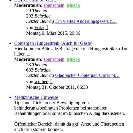
Moderatoren:
sonnschein
,
Mueck
29
Themen
292
Beiträge
Letzter Beitrag
Ein viertes Änderungsgesetz z…
Neuester
von
Fritzi
Beitrag
Montag 9. März 2015, 20:36
Contergan Hungerstreik (Auch für Gäste)
Hier kommen Bitte alle Beiträge die mit Hungerstreik zu Tun
haben.....
Moderatoren:
sonnschein
,
Mueck
58
Themen
683
Beiträge
Letzter Beitrag
Gladbacher Contergan-Opfer pl…
Neuester
von
wollied
Beitrag
Montag 31. Oktober 2011, 06:33
Medizinische Hinweise
Tips und Tricks in der Bewältigung von
behinderungsbedingten Problemen bei stationären
Behandlungen oder sonst im klinischen Alltag darzustellen.
Öffentlicher Bereich, damit da ggf. Ärzte und Therapeuten
auch drin stöbern können.