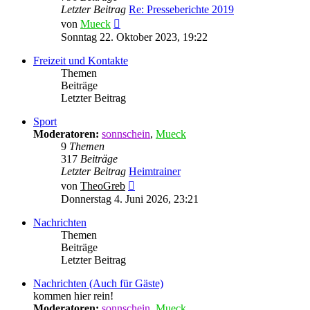
Letzter Beitrag
Re: Presseberichte 2019
Neuester
von
Mueck
Beitrag
Sonntag 22. Oktober 2023, 19:22
Freizeit und Kontakte
Themen
Beiträge
Letzter Beitrag
Sport
Moderatoren:
sonnschein
,
Mueck
9
Themen
317
Beiträge
Letzter Beitrag
Heimtrainer
Neuester
von
TheoGreb
Beitrag
Donnerstag 4. Juni 2026, 23:21
Nachrichten
Themen
Beiträge
Letzter Beitrag
Nachrichten (Auch für Gäste)
kommen hier rein!
Moderatoren:
sonnschein
,
Mueck