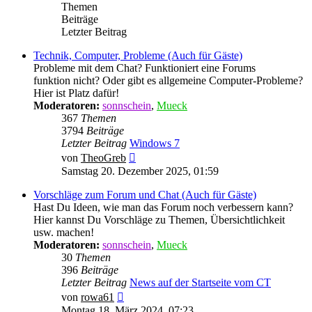
Themen
Beiträge
Letzter Beitrag
Technik, Computer, Probleme (Auch für Gäste)
Probleme mit dem Chat? Funktioniert eine Forums
funktion nicht? Oder gibt es allgemeine Computer-Probleme?
Hier ist Platz dafür!
Moderatoren:
sonnschein
,
Mueck
367
Themen
3794
Beiträge
Letzter Beitrag
Windows 7
Neuester
von
TheoGreb
Beitrag
Samstag 20. Dezember 2025, 01:59
Vorschläge zum Forum und Chat (Auch für Gäste)
Hast Du Ideen, wie man das Forum noch verbessern kann?
Hier kannst Du Vorschläge zu Themen, Übersichtlichkeit
usw. machen!
Moderatoren:
sonnschein
,
Mueck
30
Themen
396
Beiträge
Letzter Beitrag
News auf der Startseite vom CT
Neuester
von
rowa61
Beitrag
Montag 18. März 2024, 07:23