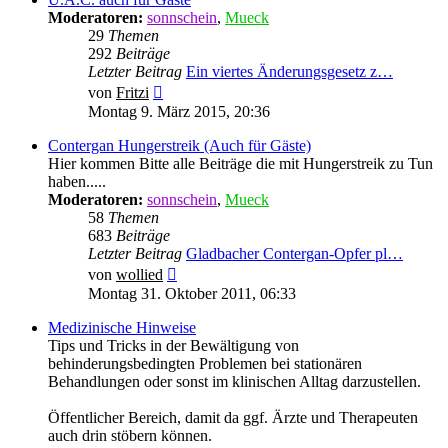
Moderatoren:
sonnschein
,
Mueck
29
Themen
292
Beiträge
Letzter Beitrag
Ein viertes Änderungsgesetz z…
Neuester
von
Fritzi
Beitrag
Montag 9. März 2015, 20:36
Contergan Hungerstreik (Auch für Gäste)
Hier kommen Bitte alle Beiträge die mit Hungerstreik zu Tun
haben.....
Moderatoren:
sonnschein
,
Mueck
58
Themen
683
Beiträge
Letzter Beitrag
Gladbacher Contergan-Opfer pl…
Neuester
von
wollied
Beitrag
Montag 31. Oktober 2011, 06:33
Medizinische Hinweise
Tips und Tricks in der Bewältigung von
behinderungsbedingten Problemen bei stationären
Behandlungen oder sonst im klinischen Alltag darzustellen.
Öffentlicher Bereich, damit da ggf. Ärzte und Therapeuten
auch drin stöbern können.