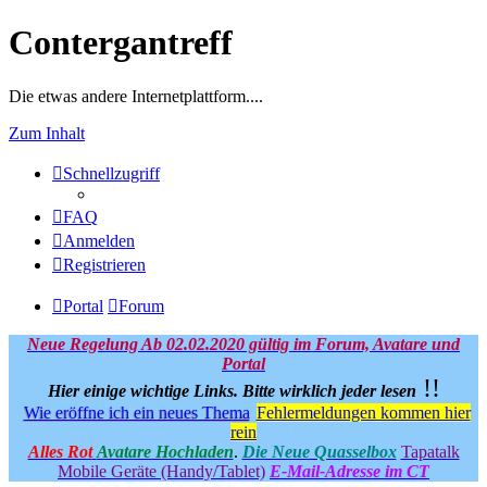
Contergantreff
Die etwas andere Internetplattform....
Zum Inhalt
Schnellzugriff
FAQ
Anmelden
Registrieren
Portal
Forum
Neue Regelung Ab 02.02.2020 gültig im Forum, Avatare und
Portal
!!
Hier einige wichtige Links.
Bitte wirklich jeder lesen
Wie eröffne ich ein neues Thema
Fehlermeldungen kommen hier
rein
Alles Rot
Avatare Hochladen
.
Die Neue Quasselbox
Tapatalk
Mobile Geräte (Handy/Tablet)
E-Mail-Adresse im CT