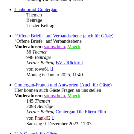
Thalidomid-Contergan
Themen
Beiträge
Letzter Beitrag
"Offene Briefe" auf Verbandsebene (auch für Gäste)
"Offene Briefe" auf Verbandsebene
Moderatoren:
sonnschein
,
Mueck
56
Themen
998
Beiträge
Letzter Beitrag
BV - Rücktritt
Neuester
von
rowa61
Beitrag
Montag 6. Januar 2025, 11:40
Contergan-Fragen und Antworten (Auch für Gäste)
Hier können auch Gäste Fragen an uns stellen
Moderatoren:
sonnschein
,
Mueck
145
Themen
2093
Beiträge
Letzter Beitrag
Contergan Die Eltern Film
Neuester
von
Frank62
Beitrag
Samstag 9. Dezember 2023, 17:03
U.A.C. auch für Gäste