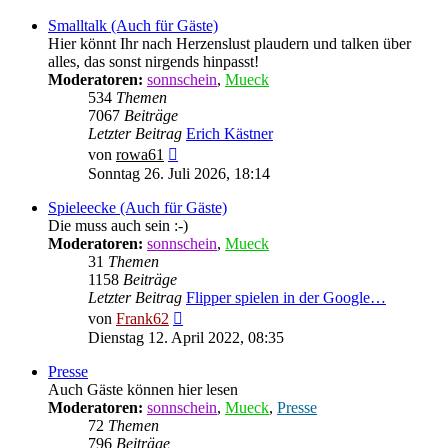
Smalltalk (Auch für Gäste)
Hier könnt Ihr nach Herzenslust plaudern und talken über
alles, das sonst nirgends hinpasst!
Moderatoren:
sonnschein
,
Mueck
534
Themen
7067
Beiträge
Letzter Beitrag
Erich Kästner
Neuester
von
rowa61
Beitrag
Sonntag 26. Juli 2026, 18:14
Spieleecke (Auch für Gäste)
Die muss auch sein :-)
Moderatoren:
sonnschein
,
Mueck
31
Themen
1158
Beiträge
Letzter Beitrag
Flipper spielen in der Google…
Neuester
von
Frank62
Beitrag
Dienstag 12. April 2022, 08:35
Presse
Auch Gäste können hier lesen
Moderatoren:
sonnschein
,
Mueck
,
Presse
72
Themen
796
Beiträge