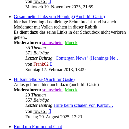
Neuester
von
rowa61
Beitrag
Mittwoch 19. November 2025, 21:59
Gesammelte Links von Henning (Auch für Gäste)
hier hat Henning das alleinige Schreibrecht..und ist auch
Moderator mit Vollen rechten in dieser Rubrik
Es dient dazu das seine Links in der Schoutbox nicht verloren
gehen..
Moderatoren:
sonnschein
,
Mueck
35
Themen
371
Beiträge
Letzter Beitrag
"Contergan News" (Hennings Ne…
Neuester
von
Frank62
Beitrag
Sonntag 17. Februar 2013, 13:09
Hilfsmittelbörse (Auch für Gäste)
Autos gehören hier auch dazu (auch für Gäste)
Moderatoren:
sonnschein
,
Mueck
20
Themen
557
Beiträge
Letzter Beitrag
Hilfe beim schälen von Kartof…
Neuester
von
rowa61
Beitrag
Freitag 29. August 2025, 12:23
Rund um Forum und Chat