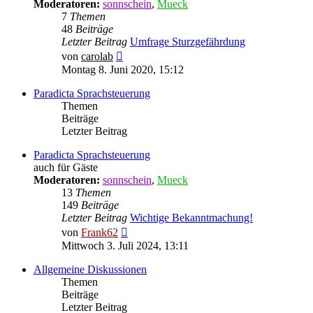
Moderatoren:
sonnschein
,
Mueck
7
Themen
48
Beiträge
Letzter Beitrag
Umfrage Sturzgefährdung
Neuester
von
carolab
Beitrag
Montag 8. Juni 2020, 15:12
Paradicta Sprachsteuerung
Themen
Beiträge
Letzter Beitrag
Paradicta Sprachsteuerung
auch für Gäste
Moderatoren:
sonnschein
,
Mueck
13
Themen
149
Beiträge
Letzter Beitrag
Wichtige Bekanntmachung!
Neuester
von
Frank62
Beitrag
Mittwoch 3. Juli 2024, 13:11
Allgemeine Diskussionen
Themen
Beiträge
Letzter Beitrag