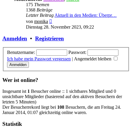
175
Themen
1368
Beiträge
Letzter Beitrag
Aktuell in den Medien: Überpr…
Neuester
von
monika
Beitrag
Dienstag 28. November 2023, 09:22
Anmelden
•
Registrieren
Benutzername:
Passwort:
Ich habe mein Passwort vergessen
|
Angemeldet bleiben
Wer ist online?
Insgesamt ist
1
Besucher online :: 1 sichtbares Mitglied und 0
unsichtbare Mitglieder (basierend auf den aktiven Besuchern der
letzten 5 Minuten)
Der Besucherrekord liegt bei
108
Besuchern, die am Freitag 24.
Januar 2014, 01:07 gleichzeitig online waren.
Statistik