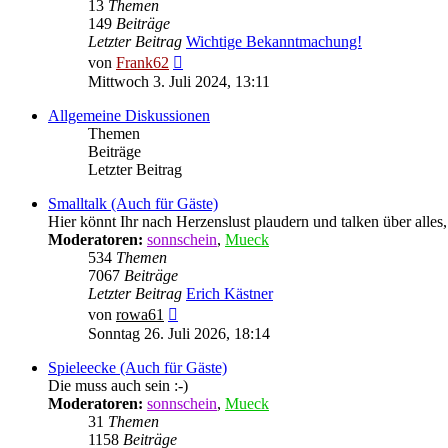
13
Themen
149
Beiträge
Letzter Beitrag
Wichtige Bekanntmachung!
Neuester
von
Frank62
Beitrag
Mittwoch 3. Juli 2024, 13:11
Allgemeine Diskussionen
Themen
Beiträge
Letzter Beitrag
Smalltalk (Auch für Gäste)
Hier könnt Ihr nach Herzenslust plaudern und talken über alles,
Moderatoren:
sonnschein
,
Mueck
534
Themen
7067
Beiträge
Letzter Beitrag
Erich Kästner
Neuester
von
rowa61
Beitrag
Sonntag 26. Juli 2026, 18:14
Spieleecke (Auch für Gäste)
Die muss auch sein :-)
Moderatoren:
sonnschein
,
Mueck
31
Themen
1158
Beiträge