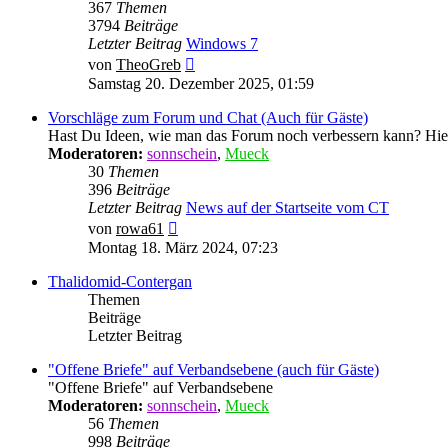
367
Themen
3794
Beiträge
Letzter Beitrag
Windows 7
Neuester
von
TheoGreb
Beitrag
Samstag 20. Dezember 2025, 01:59
Vorschläge zum Forum und Chat (Auch für Gäste)
Hast Du Ideen, wie man das Forum noch verbessern kann? Hie
Moderatoren:
sonnschein
,
Mueck
30
Themen
396
Beiträge
Letzter Beitrag
News auf der Startseite vom CT
Neuester
von
rowa61
Beitrag
Montag 18. März 2024, 07:23
Thalidomid-Contergan
Themen
Beiträge
Letzter Beitrag
"Offene Briefe" auf Verbandsebene (auch für Gäste)
"Offene Briefe" auf Verbandsebene
Moderatoren:
sonnschein
,
Mueck
56
Themen
998
Beiträge