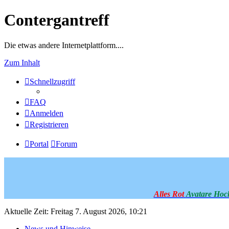
Contergantreff
Die etwas andere Internetplattform....
Zum Inhalt
Schnellzugriff
FAQ
Anmelden
Registrieren
Portal
Forum
Alles Rot
Avatare Hoc
Aktuelle Zeit: Freitag 7. August 2026, 10:21
News und Hinweise