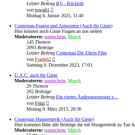
Letzter Beitrag
BV - Rücktritt
Neuester
von
rowa61
Beitrag
Montag 6. Januar 2025, 11:40
Contergan-Fragen und Antworten (Auch für Gäste)
Hier können auch Gäste Fragen an uns stellen
Moderatoren:
sonnschein
,
Mueck
145
Themen
2093
Beiträge
Letzter Beitrag
Contergan Die Eltern Film
Neuester
von
Frank62
Beitrag
Samstag 9. Dezember 2023, 17:03
U.A.C. auch für Gäste
Moderatoren:
sonnschein
,
Mueck
29
Themen
292
Beiträge
Letzter Beitrag
Ein viertes Änderungsgesetz z…
Neuester
von
Fritzi
Beitrag
Montag 9. März 2015, 20:36
Contergan Hungerstreik (Auch für Gäste)
Hier kommen Bitte alle Beiträge die mit Hungerstreik zu Tun ha
Moderatoren:
sonnschein
,
Mueck