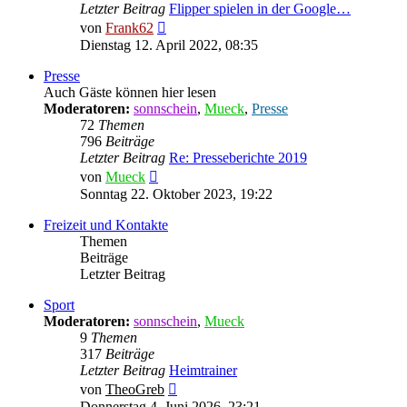
Letzter Beitrag
Flipper spielen in der Google…
Neuester
von
Frank62
Beitrag
Dienstag 12. April 2022, 08:35
Presse
Auch Gäste können hier lesen
Moderatoren:
sonnschein
,
Mueck
,
Presse
72
Themen
796
Beiträge
Letzter Beitrag
Re: Presseberichte 2019
Neuester
von
Mueck
Beitrag
Sonntag 22. Oktober 2023, 19:22
Freizeit und Kontakte
Themen
Beiträge
Letzter Beitrag
Sport
Moderatoren:
sonnschein
,
Mueck
9
Themen
317
Beiträge
Letzter Beitrag
Heimtrainer
Neuester
von
TheoGreb
Beitrag
Donnerstag 4. Juni 2026, 23:21