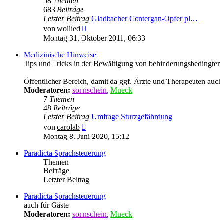
58
Themen
683
Beiträge
Letzter Beitrag
Gladbacher Contergan-Opfer pl…
Neuester
von
wollied
Beitrag
Montag 31. Oktober 2011, 06:33
Medizinische Hinweise
Tips und Tricks in der Bewältigung von behinderungsbedingten 
Öffentlicher Bereich, damit da ggf. Ärzte und Therapeuten auc
Moderatoren:
sonnschein
,
Mueck
7
Themen
48
Beiträge
Letzter Beitrag
Umfrage Sturzgefährdung
Neuester
von
carolab
Beitrag
Montag 8. Juni 2020, 15:12
Paradicta Sprachsteuerung
Themen
Beiträge
Letzter Beitrag
Paradicta Sprachsteuerung
auch für Gäste
Moderatoren:
sonnschein
,
Mueck