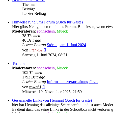
Themen
Beiträge
Letzter Beitrag
Hinweise rund ums Forum (Auch für Gäste)
Hier gibts Neuigkeiten rund ums Forum. Bitte lesen, wenn et
Moderatoren:
sonnschein
,
Mueck
38
Themen
46
Beiträge
Letzter Beitrag
Störung am 1. Juni 2024
Neuester
von
Frank62
Beitrag
Samstag 1. Juni 2024, 08:21
Termine
Moderatoren:
sonnschein
,
Mueck
105
Themen
1793
Beiträge
Letzter Beitrag
Informationsveranstaltung für…
Neuester
von
rowa61
Beitrag
Mittwoch 19. November 2025, 21:59
Gesammelte Links von Henning (Auch für Gäste)
hier hat Henning das alleinige Schreibrecht..und ist auch Moder
Es dient dazu das seine Links in der Schoutbox nicht verloren 