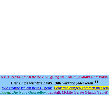
Neue Regelung Ab 02.02.2020 gültig im Forum, Avatare und Portal
!!
Hier einige wichtige Links.
Bitte wirklich jeder lesen
Wie eröffne ich ein neues Thema
Fehlermeldungen kommen hier rein
hladen
.
Die Neue Quasselbox
Tapatalk Mobile Geräte (Handy/Tablet)