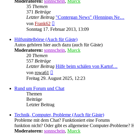
Moderatoren:
sonnschein
,
Mueck
35
Themen
371
Beiträge
Letzter Beitrag
"Contergan News" (Hennings Ne…
Neuester
von
Frank62
Beitrag
Sonntag 17. Februar 2013, 13:09
Hilfsmittelbörse (Auch für Gäste)
Autos gehören hier auch dazu (auch für Gäste)
Moderatoren:
sonnschein
,
Mueck
20
Themen
557
Beiträge
Letzter Beitrag
Hilfe beim schälen von Kartof…
Neuester
von
rowa61
Beitrag
Freitag 29. August 2025, 12:23
Rund um Forum und Chat
Themen
Beiträge
Letzter Beitrag
Technik, Computer, Probleme (Auch für Gäste)
Probleme mit dem Chat? Funktioniert eine Forums
funktion nicht? Oder gibt es allgemeine Computer-Probleme? Hie
Moderatoren:
sonnschein
,
Mueck