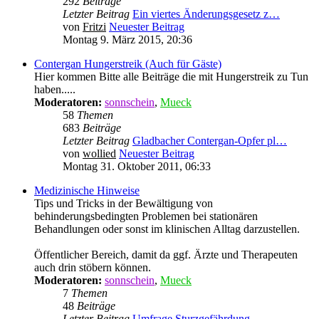
292
Beiträge
Letzter Beitrag
Ein viertes Änderungsgesetz z…
von
Fritzi
Neuester Beitrag
Montag 9. März 2015, 20:36
Contergan Hungerstreik (Auch für Gäste)
Hier kommen Bitte alle Beiträge die mit Hungerstreik zu Tun
haben.....
Moderatoren:
sonnschein
,
Mueck
58
Themen
683
Beiträge
Letzter Beitrag
Gladbacher Contergan-Opfer pl…
von
wollied
Neuester Beitrag
Montag 31. Oktober 2011, 06:33
Medizinische Hinweise
Tips und Tricks in der Bewältigung von
behinderungsbedingten Problemen bei stationären
Behandlungen oder sonst im klinischen Alltag darzustellen.
Öffentlicher Bereich, damit da ggf. Ärzte und Therapeuten
auch drin stöbern können.
Moderatoren:
sonnschein
,
Mueck
7
Themen
48
Beiträge
Letzter Beitrag
Umfrage Sturzgefährdung