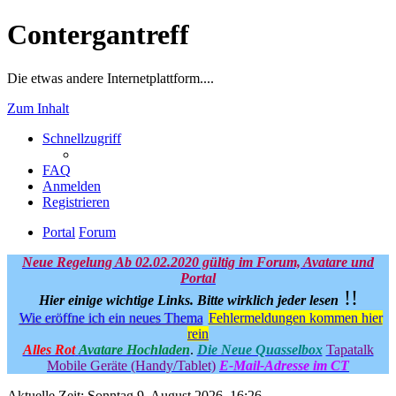
Contergantreff
Die etwas andere Internetplattform....
Zum Inhalt
Schnellzugriff
FAQ
Anmelden
Registrieren
Portal
Forum
Neue Regelung Ab 02.02.2020 gültig im Forum, Avatare und
Portal
!!
Hier einige wichtige Links.
Bitte wirklich jeder lesen
Wie eröffne ich ein neues Thema
Fehlermeldungen kommen hier
rein
Alles Rot
Avatare Hochladen
.
Die Neue Quasselbox
Tapatalk
Mobile Geräte (Handy/Tablet)
E-Mail-Adresse im CT
Aktuelle Zeit: Sonntag 9. August 2026, 16:26