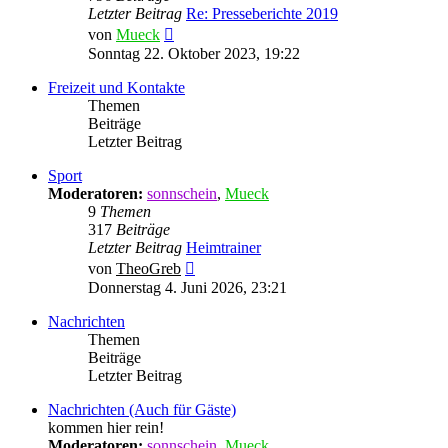
Letzter Beitrag
Re: Presseberichte 2019
Neuester
von
Mueck
Beitrag
Sonntag 22. Oktober 2023, 19:22
Freizeit und Kontakte
Themen
Beiträge
Letzter Beitrag
Sport
Moderatoren:
sonnschein
,
Mueck
9
Themen
317
Beiträge
Letzter Beitrag
Heimtrainer
Neuester
von
TheoGreb
Beitrag
Donnerstag 4. Juni 2026, 23:21
Nachrichten
Themen
Beiträge
Letzter Beitrag
Nachrichten (Auch für Gäste)
kommen hier rein!
Moderatoren:
sonnschein
,
Mueck