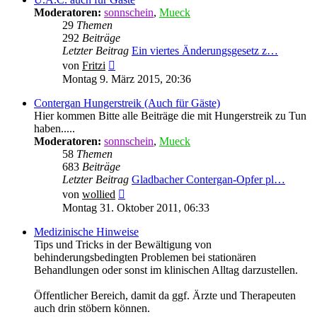
Moderatoren:
sonnschein
,
Mueck
29
Themen
292
Beiträge
Letzter Beitrag
Ein viertes Änderungsgesetz z…
Neuester
von
Fritzi
Beitrag
Montag 9. März 2015, 20:36
Contergan Hungerstreik (Auch für Gäste)
Hier kommen Bitte alle Beiträge die mit Hungerstreik zu Tun
haben.....
Moderatoren:
sonnschein
,
Mueck
58
Themen
683
Beiträge
Letzter Beitrag
Gladbacher Contergan-Opfer pl…
Neuester
von
wollied
Beitrag
Montag 31. Oktober 2011, 06:33
Medizinische Hinweise
Tips und Tricks in der Bewältigung von
behinderungsbedingten Problemen bei stationären
Behandlungen oder sonst im klinischen Alltag darzustellen.
Öffentlicher Bereich, damit da ggf. Ärzte und Therapeuten
auch drin stöbern können.