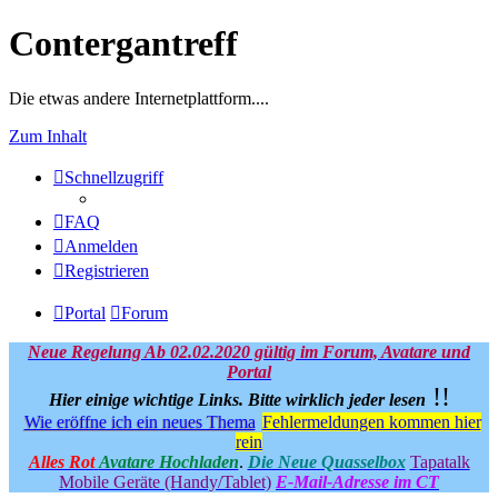
Contergantreff
Die etwas andere Internetplattform....
Zum Inhalt
Schnellzugriff
FAQ
Anmelden
Registrieren
Portal
Forum
Neue Regelung Ab 02.02.2020 gültig im Forum, Avatare und
Portal
!!
Hier einige wichtige Links.
Bitte wirklich jeder lesen
Wie eröffne ich ein neues Thema
Fehlermeldungen kommen hier
rein
Alles Rot
Avatare Hochladen
.
Die Neue Quasselbox
Tapatalk
Mobile Geräte (Handy/Tablet)
E-Mail-Adresse im CT