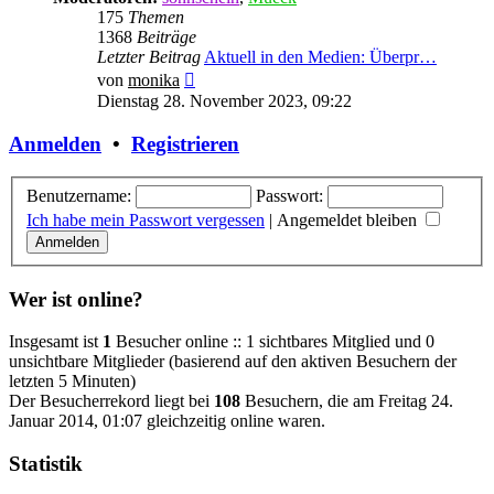
175
Themen
1368
Beiträge
Letzter Beitrag
Aktuell in den Medien: Überpr…
Neuester
von
monika
Beitrag
Dienstag 28. November 2023, 09:22
Anmelden
•
Registrieren
Benutzername:
Passwort:
Ich habe mein Passwort vergessen
|
Angemeldet bleiben
Wer ist online?
Insgesamt ist
1
Besucher online :: 1 sichtbares Mitglied und 0
unsichtbare Mitglieder (basierend auf den aktiven Besuchern der
letzten 5 Minuten)
Der Besucherrekord liegt bei
108
Besuchern, die am Freitag 24.
Januar 2014, 01:07 gleichzeitig online waren.
Statistik