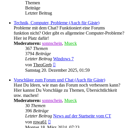
Themen
Beiträge
Letzter Beitrag
Technik, Computer, Probleme (Auch für Gäste)
Probleme mit dem Chat? Funktioniert eine Forums
funktion nicht? Oder gibt es allgemeine Computer-Probleme?
Hier ist Platz dafür!
Moderatoren:
sonnschein
,
Mueck
367
Themen
3794
Beiträge
Letzter Beitrag
Windows 7
Neuester
von
TheoGreb
Beitrag
Samstag 20. Dezember 2025, 01:59
Vorschläge zum Forum und Chat (Auch für Gäste)
Hast Du Ideen, wie man das Forum noch verbessern kann?
Hier kannst Du Vorschläge zu Themen, Übersichtlichkeit
usw. machen!
Moderatoren:
sonnschein
,
Mueck
30
Themen
396
Beiträge
Letzter Beitrag
News auf der Startseite vom CT
Neuester
von
rowa61
Beitrag
Montag 18. März 2024, 07:23