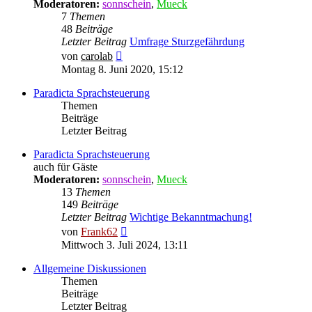
Moderatoren:
sonnschein
,
Mueck
7
Themen
48
Beiträge
Letzter Beitrag
Umfrage Sturzgefährdung
Neuester
von
carolab
Beitrag
Montag 8. Juni 2020, 15:12
Paradicta Sprachsteuerung
Themen
Beiträge
Letzter Beitrag
Paradicta Sprachsteuerung
auch für Gäste
Moderatoren:
sonnschein
,
Mueck
13
Themen
149
Beiträge
Letzter Beitrag
Wichtige Bekanntmachung!
Neuester
von
Frank62
Beitrag
Mittwoch 3. Juli 2024, 13:11
Allgemeine Diskussionen
Themen
Beiträge
Letzter Beitrag