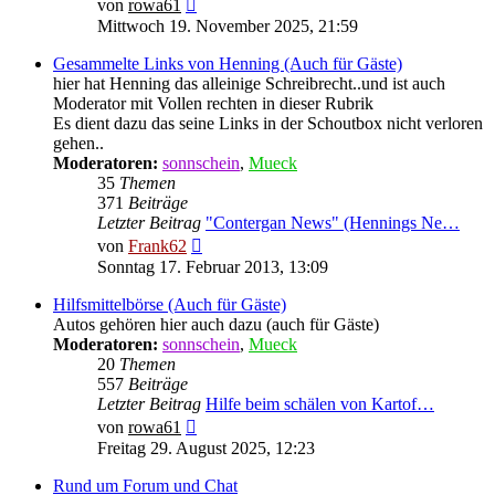
Neuester
von
rowa61
Beitrag
Mittwoch 19. November 2025, 21:59
Gesammelte Links von Henning (Auch für Gäste)
hier hat Henning das alleinige Schreibrecht..und ist auch
Moderator mit Vollen rechten in dieser Rubrik
Es dient dazu das seine Links in der Schoutbox nicht verloren
gehen..
Moderatoren:
sonnschein
,
Mueck
35
Themen
371
Beiträge
Letzter Beitrag
"Contergan News" (Hennings Ne…
Neuester
von
Frank62
Beitrag
Sonntag 17. Februar 2013, 13:09
Hilfsmittelbörse (Auch für Gäste)
Autos gehören hier auch dazu (auch für Gäste)
Moderatoren:
sonnschein
,
Mueck
20
Themen
557
Beiträge
Letzter Beitrag
Hilfe beim schälen von Kartof…
Neuester
von
rowa61
Beitrag
Freitag 29. August 2025, 12:23
Rund um Forum und Chat