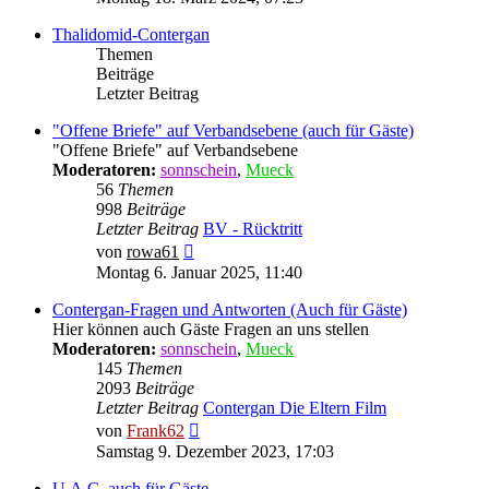
Thalidomid-Contergan
Themen
Beiträge
Letzter Beitrag
"Offene Briefe" auf Verbandsebene (auch für Gäste)
"Offene Briefe" auf Verbandsebene
Moderatoren:
sonnschein
,
Mueck
56
Themen
998
Beiträge
Letzter Beitrag
BV - Rücktritt
Neuester
von
rowa61
Beitrag
Montag 6. Januar 2025, 11:40
Contergan-Fragen und Antworten (Auch für Gäste)
Hier können auch Gäste Fragen an uns stellen
Moderatoren:
sonnschein
,
Mueck
145
Themen
2093
Beiträge
Letzter Beitrag
Contergan Die Eltern Film
Neuester
von
Frank62
Beitrag
Samstag 9. Dezember 2023, 17:03
U.A.C. auch für Gäste