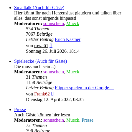
Smalltalk (Auch für Gäste)
Hier könnt Ihr nach Herzenslust plaudern und talken über
alles, das sonst nirgends hinpasst!
Moderatoren:
sonnschein
,
Mueck
534
Themen
7067
Beiträge
Letzter Beitrag
Erich Kästner
Neuester
von
rowa61
Beitrag
Sonntag 26. Juli 2026, 18:14
Spieleecke (Auch für Gäste)
Die muss auch sein :-)
Moderatoren:
sonnschein
,
Mueck
31
Themen
1158
Beiträge
Letzter Beitrag
Flipper spielen in der Google…
Neuester
von
Frank62
Beitrag
Dienstag 12. April 2022, 08:35
Presse
Auch Gäste können hier lesen
Moderatoren:
sonnschein
,
Mueck
,
Presse
72
Themen
796
Beiträge