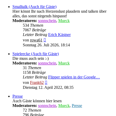
Smalltalk (Auch für Gäste)
Hier könnt Ihr nach Herzenslust plaudern und talken über
alles, das sonst nirgends hinpasst!
Moderatoren:
sonnschein
,
Mueck
534
Themen
7067
Beiträge
Letzter Beitrag
Erich Kästner
Neuester
von
rowa61
Beitrag
Sonntag 26. Juli 2026, 18:14
Spieleecke (Auch für Gäste)
Die muss auch sein :-)
Moderatoren:
sonnschein
,
Mueck
31
Themen
1158
Beiträge
Letzter Beitrag
Flipper spielen in der Google…
Neuester
von
Frank62
Beitrag
Dienstag 12. April 2022, 08:35
Presse
Auch Gäste können hier lesen
Moderatoren:
sonnschein
,
Mueck
,
Presse
72
Themen
796
Beiträge