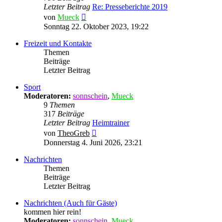
Letzter Beitrag
Re: Presseberichte 2019
Neuester
von
Mueck
Beitrag
Sonntag 22. Oktober 2023, 19:22
Freizeit und Kontakte
Themen
Beiträge
Letzter Beitrag
Sport
Moderatoren:
sonnschein
,
Mueck
9
Themen
317
Beiträge
Letzter Beitrag
Heimtrainer
Neuester
von
TheoGreb
Beitrag
Donnerstag 4. Juni 2026, 23:21
Nachrichten
Themen
Beiträge
Letzter Beitrag
Nachrichten (Auch für Gäste)
kommen hier rein!
Moderatoren:
sonnschein
,
Mueck