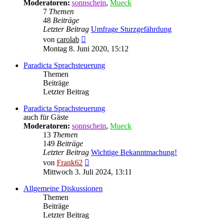
Moderatoren:
sonnschein
,
Mueck
7
Themen
48
Beiträge
Letzter Beitrag
Umfrage Sturzgefährdung
Neuester
von
carolab
Beitrag
Montag 8. Juni 2020, 15:12
Paradicta Sprachsteuerung
Themen
Beiträge
Letzter Beitrag
Paradicta Sprachsteuerung
auch für Gäste
Moderatoren:
sonnschein
,
Mueck
13
Themen
149
Beiträge
Letzter Beitrag
Wichtige Bekanntmachung!
Neuester
von
Frank62
Beitrag
Mittwoch 3. Juli 2024, 13:11
Allgemeine Diskussionen
Themen
Beiträge
Letzter Beitrag