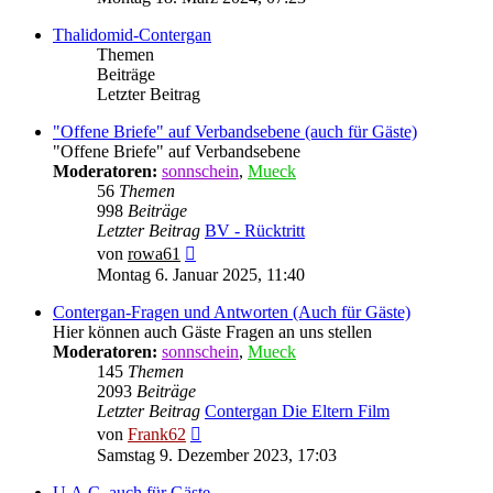
Thalidomid-Contergan
Themen
Beiträge
Letzter Beitrag
"Offene Briefe" auf Verbandsebene (auch für Gäste)
"Offene Briefe" auf Verbandsebene
Moderatoren:
sonnschein
,
Mueck
56
Themen
998
Beiträge
Letzter Beitrag
BV - Rücktritt
Neuester
von
rowa61
Beitrag
Montag 6. Januar 2025, 11:40
Contergan-Fragen und Antworten (Auch für Gäste)
Hier können auch Gäste Fragen an uns stellen
Moderatoren:
sonnschein
,
Mueck
145
Themen
2093
Beiträge
Letzter Beitrag
Contergan Die Eltern Film
Neuester
von
Frank62
Beitrag
Samstag 9. Dezember 2023, 17:03
U.A.C. auch für Gäste