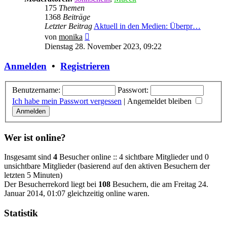
175
Themen
1368
Beiträge
Letzter Beitrag
Aktuell in den Medien: Überpr…
Neuester
von
monika
Beitrag
Dienstag 28. November 2023, 09:22
Anmelden
•
Registrieren
Benutzername:
Passwort:
Ich habe mein Passwort vergessen
|
Angemeldet bleiben
Wer ist online?
Insgesamt sind
4
Besucher online :: 4 sichtbare Mitglieder und 0
unsichtbare Mitglieder (basierend auf den aktiven Besuchern der
letzten 5 Minuten)
Der Besucherrekord liegt bei
108
Besuchern, die am Freitag 24.
Januar 2014, 01:07 gleichzeitig online waren.
Statistik