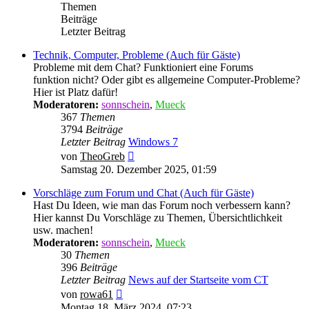
Themen
Beiträge
Letzter Beitrag
Technik, Computer, Probleme (Auch für Gäste)
Probleme mit dem Chat? Funktioniert eine Forums
funktion nicht? Oder gibt es allgemeine Computer-Probleme?
Hier ist Platz dafür!
Moderatoren:
sonnschein
,
Mueck
367
Themen
3794
Beiträge
Letzter Beitrag
Windows 7
Neuester
von
TheoGreb
Beitrag
Samstag 20. Dezember 2025, 01:59
Vorschläge zum Forum und Chat (Auch für Gäste)
Hast Du Ideen, wie man das Forum noch verbessern kann?
Hier kannst Du Vorschläge zu Themen, Übersichtlichkeit
usw. machen!
Moderatoren:
sonnschein
,
Mueck
30
Themen
396
Beiträge
Letzter Beitrag
News auf der Startseite vom CT
Neuester
von
rowa61
Beitrag
Montag 18. März 2024, 07:23