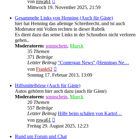
Neuester
von
rowa61
Beitrag
Mittwoch 19. November 2025, 21:59
Gesammelte Links von Henning (Auch für Gäste)
hier hat Henning das alleinige Schreibrecht..und ist auch
Moderator mit Vollen rechten in dieser Rubrik
Es dient dazu das seine Links in der Schoutbox nicht verloren
gehen..
Moderatoren:
sonnschein
,
Mueck
35
Themen
371
Beiträge
Letzter Beitrag
"Contergan News" (Hennings Ne…
Neuester
von
Frank62
Beitrag
Sonntag 17. Februar 2013, 13:09
Hilfsmittelbörse (Auch für Gäste)
Autos gehören hier auch dazu (auch für Gäste)
Moderatoren:
sonnschein
,
Mueck
20
Themen
557
Beiträge
Letzter Beitrag
Hilfe beim schälen von Kartof…
Neuester
von
rowa61
Beitrag
Freitag 29. August 2025, 12:23
Rund um Forum und Chat