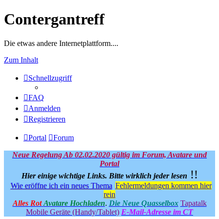
Contergantreff
Die etwas andere Internetplattform....
Zum Inhalt
Schnellzugriff
FAQ
Anmelden
Registrieren
Portal
Forum
Neue Regelung Ab 02.02.2020 gültig im Forum, Avatare und
Portal
!!
Hier einige wichtige Links.
Bitte wirklich jeder lesen
Wie eröffne ich ein neues Thema
Fehlermeldungen kommen hier
rein
Alles Rot
Avatare Hochladen
.
Die Neue Quasselbox
Tapatalk
Mobile Geräte (Handy/Tablet)
E-Mail-Adresse im CT