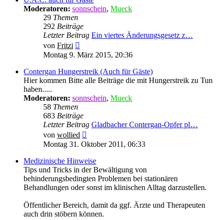
Moderatoren:
sonnschein
,
Mueck
29
Themen
292
Beiträge
Letzter Beitrag
Ein viertes Änderungsgesetz z…
Neuester
von
Fritzi
Beitrag
Montag 9. März 2015, 20:36
Contergan Hungerstreik (Auch für Gäste)
Hier kommen Bitte alle Beiträge die mit Hungerstreik zu Tun
haben.....
Moderatoren:
sonnschein
,
Mueck
58
Themen
683
Beiträge
Letzter Beitrag
Gladbacher Contergan-Opfer pl…
Neuester
von
wollied
Beitrag
Montag 31. Oktober 2011, 06:33
Medizinische Hinweise
Tips und Tricks in der Bewältigung von
behinderungsbedingten Problemen bei stationären
Behandlungen oder sonst im klinischen Alltag darzustellen.
Öffentlicher Bereich, damit da ggf. Ärzte und Therapeuten
auch drin stöbern können.