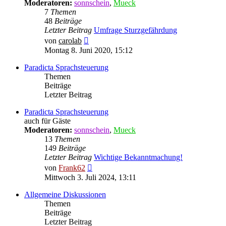
Moderatoren:
sonnschein
,
Mueck
7
Themen
48
Beiträge
Letzter Beitrag
Umfrage Sturzgefährdung
Neuester
von
carolab
Beitrag
Montag 8. Juni 2020, 15:12
Paradicta Sprachsteuerung
Themen
Beiträge
Letzter Beitrag
Paradicta Sprachsteuerung
auch für Gäste
Moderatoren:
sonnschein
,
Mueck
13
Themen
149
Beiträge
Letzter Beitrag
Wichtige Bekanntmachung!
Neuester
von
Frank62
Beitrag
Mittwoch 3. Juli 2024, 13:11
Allgemeine Diskussionen
Themen
Beiträge
Letzter Beitrag