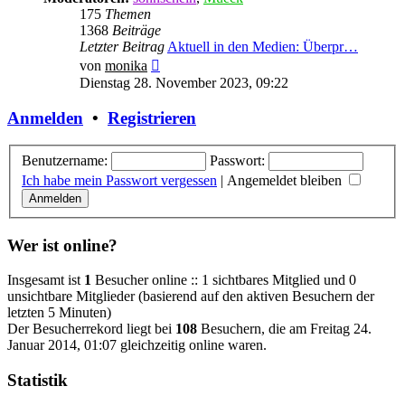
175
Themen
1368
Beiträge
Letzter Beitrag
Aktuell in den Medien: Überpr…
Neuester
von
monika
Beitrag
Dienstag 28. November 2023, 09:22
Anmelden
•
Registrieren
Benutzername:
Passwort:
Ich habe mein Passwort vergessen
|
Angemeldet bleiben
Wer ist online?
Insgesamt ist
1
Besucher online :: 1 sichtbares Mitglied und 0
unsichtbare Mitglieder (basierend auf den aktiven Besuchern der
letzten 5 Minuten)
Der Besucherrekord liegt bei
108
Besuchern, die am Freitag 24.
Januar 2014, 01:07 gleichzeitig online waren.
Statistik