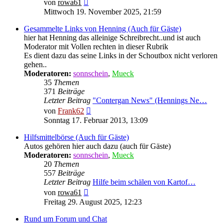
Neuester
von
rowa61
Beitrag
Mittwoch 19. November 2025, 21:59
Gesammelte Links von Henning (Auch für Gäste)
hier hat Henning das alleinige Schreibrecht..und ist auch
Moderator mit Vollen rechten in dieser Rubrik
Es dient dazu das seine Links in der Schoutbox nicht verloren
gehen..
Moderatoren:
sonnschein
,
Mueck
35
Themen
371
Beiträge
Letzter Beitrag
"Contergan News" (Hennings Ne…
Neuester
von
Frank62
Beitrag
Sonntag 17. Februar 2013, 13:09
Hilfsmittelbörse (Auch für Gäste)
Autos gehören hier auch dazu (auch für Gäste)
Moderatoren:
sonnschein
,
Mueck
20
Themen
557
Beiträge
Letzter Beitrag
Hilfe beim schälen von Kartof…
Neuester
von
rowa61
Beitrag
Freitag 29. August 2025, 12:23
Rund um Forum und Chat