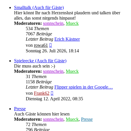
Smalltalk (Auch für Gäste)
Hier könnt Ihr nach Herzenslust plaudern und talken über
alles, das sonst nirgends hinpasst!
Moderatoren:
sonnschein
,
Mueck
534
Themen
7067
Beiträge
Letzter Beitrag
Erich Kästner
Neuester
von
rowa61
Beitrag
Sonntag 26. Juli 2026, 18:14
Spieleecke (Auch für Gäste)
Die muss auch sein :-)
Moderatoren:
sonnschein
,
Mueck
31
Themen
1158
Beiträge
Letzter Beitrag
Flipper spielen in der Google…
Neuester
von
Frank62
Beitrag
Dienstag 12. April 2022, 08:35
Presse
Auch Gäste können hier lesen
Moderatoren:
sonnschein
,
Mueck
,
Presse
72
Themen
796
Beiträge