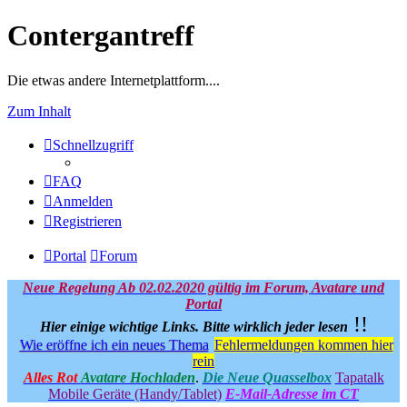
Contergantreff
Die etwas andere Internetplattform....
Zum Inhalt
Schnellzugriff
FAQ
Anmelden
Registrieren
Portal
Forum
Neue Regelung Ab 02.02.2020 gültig im Forum, Avatare und
Portal
!!
Hier einige wichtige Links.
Bitte wirklich jeder lesen
Wie eröffne ich ein neues Thema
Fehlermeldungen kommen hier
rein
Alles Rot
Avatare Hochladen
.
Die Neue Quasselbox
Tapatalk
Mobile Geräte (Handy/Tablet)
E-Mail-Adresse im CT