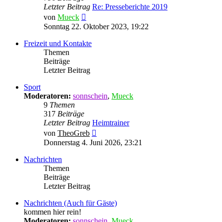
Letzter Beitrag
Re: Presseberichte 2019
Neuester
von
Mueck
Beitrag
Sonntag 22. Oktober 2023, 19:22
Freizeit und Kontakte
Themen
Beiträge
Letzter Beitrag
Sport
Moderatoren:
sonnschein
,
Mueck
9
Themen
317
Beiträge
Letzter Beitrag
Heimtrainer
Neuester
von
TheoGreb
Beitrag
Donnerstag 4. Juni 2026, 23:21
Nachrichten
Themen
Beiträge
Letzter Beitrag
Nachrichten (Auch für Gäste)
kommen hier rein!
Moderatoren:
sonnschein
,
Mueck