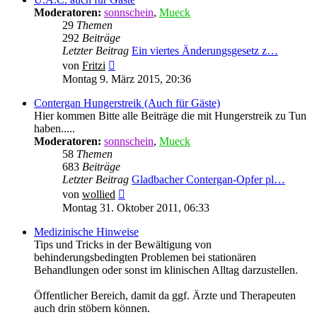
Moderatoren:
sonnschein
,
Mueck
29
Themen
292
Beiträge
Letzter Beitrag
Ein viertes Änderungsgesetz z…
Neuester
von
Fritzi
Beitrag
Montag 9. März 2015, 20:36
Contergan Hungerstreik (Auch für Gäste)
Hier kommen Bitte alle Beiträge die mit Hungerstreik zu Tun
haben.....
Moderatoren:
sonnschein
,
Mueck
58
Themen
683
Beiträge
Letzter Beitrag
Gladbacher Contergan-Opfer pl…
Neuester
von
wollied
Beitrag
Montag 31. Oktober 2011, 06:33
Medizinische Hinweise
Tips und Tricks in der Bewältigung von
behinderungsbedingten Problemen bei stationären
Behandlungen oder sonst im klinischen Alltag darzustellen.
Öffentlicher Bereich, damit da ggf. Ärzte und Therapeuten
auch drin stöbern können.