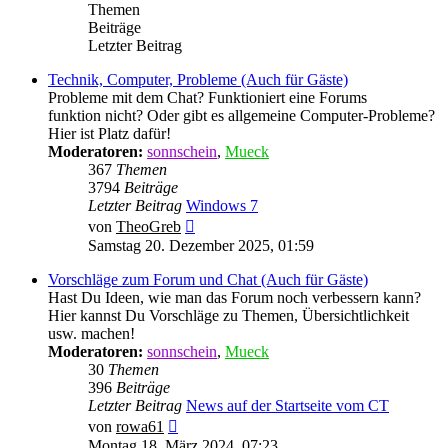
Themen
Beiträge
Letzter Beitrag
Technik, Computer, Probleme (Auch für Gäste)
Probleme mit dem Chat? Funktioniert eine Forums
funktion nicht? Oder gibt es allgemeine Computer-Probleme?
Hier ist Platz dafür!
Moderatoren:
sonnschein
,
Mueck
367
Themen
3794
Beiträge
Letzter Beitrag
Windows 7
Neuester
von
TheoGreb
Beitrag
Samstag 20. Dezember 2025, 01:59
Vorschläge zum Forum und Chat (Auch für Gäste)
Hast Du Ideen, wie man das Forum noch verbessern kann?
Hier kannst Du Vorschläge zu Themen, Übersichtlichkeit
usw. machen!
Moderatoren:
sonnschein
,
Mueck
30
Themen
396
Beiträge
Letzter Beitrag
News auf der Startseite vom CT
Neuester
von
rowa61
Beitrag
Montag 18. März 2024, 07:23