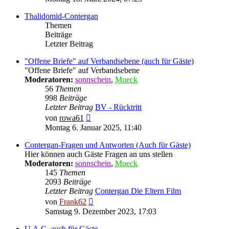
Thalidomid-Contergan
Themen
Beiträge
Letzter Beitrag
"Offene Briefe" auf Verbandsebene (auch für Gäste)
"Offene Briefe" auf Verbandsebene
Moderatoren:
sonnschein
,
Mueck
56
Themen
998
Beiträge
Letzter Beitrag
BV - Rücktritt
Neuester
von
rowa61
Beitrag
Montag 6. Januar 2025, 11:40
Contergan-Fragen und Antworten (Auch für Gäste)
Hier können auch Gäste Fragen an uns stellen
Moderatoren:
sonnschein
,
Mueck
145
Themen
2093
Beiträge
Letzter Beitrag
Contergan Die Eltern Film
Neuester
von
Frank62
Beitrag
Samstag 9. Dezember 2023, 17:03
U.A.C. auch für Gäste