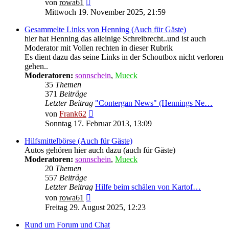
Neuester
von
rowa61
Beitrag
Mittwoch 19. November 2025, 21:59
Gesammelte Links von Henning (Auch für Gäste)
hier hat Henning das alleinige Schreibrecht..und ist auch
Moderator mit Vollen rechten in dieser Rubrik
Es dient dazu das seine Links in der Schoutbox nicht verloren
gehen..
Moderatoren:
sonnschein
,
Mueck
35
Themen
371
Beiträge
Letzter Beitrag
"Contergan News" (Hennings Ne…
Neuester
von
Frank62
Beitrag
Sonntag 17. Februar 2013, 13:09
Hilfsmittelbörse (Auch für Gäste)
Autos gehören hier auch dazu (auch für Gäste)
Moderatoren:
sonnschein
,
Mueck
20
Themen
557
Beiträge
Letzter Beitrag
Hilfe beim schälen von Kartof…
Neuester
von
rowa61
Beitrag
Freitag 29. August 2025, 12:23
Rund um Forum und Chat