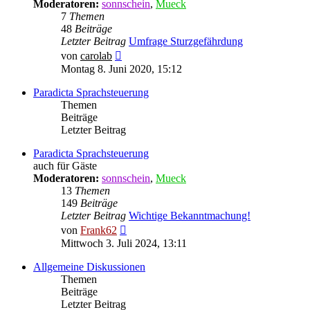
Moderatoren:
sonnschein
,
Mueck
7
Themen
48
Beiträge
Letzter Beitrag
Umfrage Sturzgefährdung
Neuester
von
carolab
Beitrag
Montag 8. Juni 2020, 15:12
Paradicta Sprachsteuerung
Themen
Beiträge
Letzter Beitrag
Paradicta Sprachsteuerung
auch für Gäste
Moderatoren:
sonnschein
,
Mueck
13
Themen
149
Beiträge
Letzter Beitrag
Wichtige Bekanntmachung!
Neuester
von
Frank62
Beitrag
Mittwoch 3. Juli 2024, 13:11
Allgemeine Diskussionen
Themen
Beiträge
Letzter Beitrag