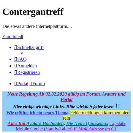
Contergantreff
Die etwas andere Internetplattform....
Zum Inhalt
Schnellzugriff
FAQ
Anmelden
Registrieren
Portal
Forum
Neue Regelung Ab 02.02.2020 gültig im Forum, Avatare und
Portal
!!
Hier einige wichtige Links.
Bitte wirklich jeder lesen
Wie eröffne ich ein neues Thema
Fehlermeldungen kommen hier
rein
Alles Rot
Avatare Hochladen
.
Die Neue Quasselbox
Tapatalk
Mobile Geräte (Handy/Tablet)
E-Mail-Adresse im CT