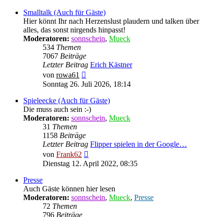
Smalltalk (Auch für Gäste)
Hier könnt Ihr nach Herzenslust plaudern und talken über
alles, das sonst nirgends hinpasst!
Moderatoren:
sonnschein
,
Mueck
534
Themen
7067
Beiträge
Letzter Beitrag
Erich Kästner
Neuester
von
rowa61
Beitrag
Sonntag 26. Juli 2026, 18:14
Spieleecke (Auch für Gäste)
Die muss auch sein :-)
Moderatoren:
sonnschein
,
Mueck
31
Themen
1158
Beiträge
Letzter Beitrag
Flipper spielen in der Google…
Neuester
von
Frank62
Beitrag
Dienstag 12. April 2022, 08:35
Presse
Auch Gäste können hier lesen
Moderatoren:
sonnschein
,
Mueck
,
Presse
72
Themen
796
Beiträge