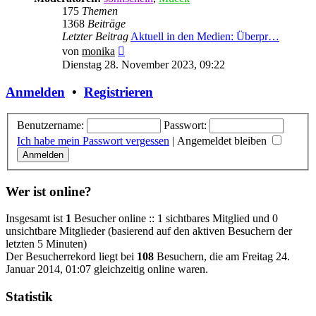
175
Themen
1368
Beiträge
Letzter Beitrag
Aktuell in den Medien: Überpr…
Neuester
von
monika
Beitrag
Dienstag 28. November 2023, 09:22
Anmelden
•
Registrieren
Benutzername:
Passwort:
Ich habe mein Passwort vergessen
|
Angemeldet bleiben
Wer ist online?
Insgesamt ist
1
Besucher online :: 1 sichtbares Mitglied und 0
unsichtbare Mitglieder (basierend auf den aktiven Besuchern der
letzten 5 Minuten)
Der Besucherrekord liegt bei
108
Besuchern, die am Freitag 24.
Januar 2014, 01:07 gleichzeitig online waren.
Statistik