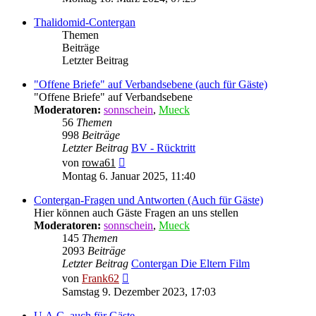
Thalidomid-Contergan
Themen
Beiträge
Letzter Beitrag
"Offene Briefe" auf Verbandsebene (auch für Gäste)
"Offene Briefe" auf Verbandsebene
Moderatoren:
sonnschein
,
Mueck
56
Themen
998
Beiträge
Letzter Beitrag
BV - Rücktritt
Neuester
von
rowa61
Beitrag
Montag 6. Januar 2025, 11:40
Contergan-Fragen und Antworten (Auch für Gäste)
Hier können auch Gäste Fragen an uns stellen
Moderatoren:
sonnschein
,
Mueck
145
Themen
2093
Beiträge
Letzter Beitrag
Contergan Die Eltern Film
Neuester
von
Frank62
Beitrag
Samstag 9. Dezember 2023, 17:03
U.A.C. auch für Gäste