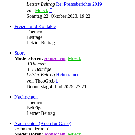
Letzter Beitrag
Re: Presseberichte 2019
Neuester
von
Mueck
Beitrag
Sonntag 22. Oktober 2023, 19:22
Freizeit und Kontakte
Themen
Beiträge
Letzter Beitrag
Sport
Moderatoren:
sonnschein
,
Mueck
9
Themen
317
Beiträge
Letzter Beitrag
Heimtrainer
Neuester
von
TheoGreb
Beitrag
Donnerstag 4. Juni 2026, 23:21
Nachrichten
Themen
Beiträge
Letzter Beitrag
Nachrichten (Auch für Gäste)
kommen hier rein!
Moderatoren:
sonnschein
,
Mueck