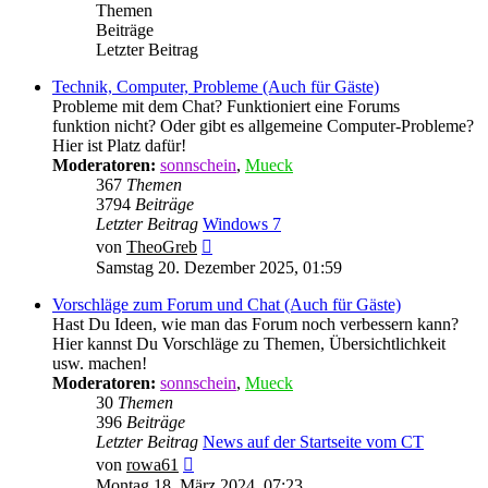
Themen
Beiträge
Letzter Beitrag
Technik, Computer, Probleme (Auch für Gäste)
Probleme mit dem Chat? Funktioniert eine Forums
funktion nicht? Oder gibt es allgemeine Computer-Probleme?
Hier ist Platz dafür!
Moderatoren:
sonnschein
,
Mueck
367
Themen
3794
Beiträge
Letzter Beitrag
Windows 7
Neuester
von
TheoGreb
Beitrag
Samstag 20. Dezember 2025, 01:59
Vorschläge zum Forum und Chat (Auch für Gäste)
Hast Du Ideen, wie man das Forum noch verbessern kann?
Hier kannst Du Vorschläge zu Themen, Übersichtlichkeit
usw. machen!
Moderatoren:
sonnschein
,
Mueck
30
Themen
396
Beiträge
Letzter Beitrag
News auf der Startseite vom CT
Neuester
von
rowa61
Beitrag
Montag 18. März 2024, 07:23