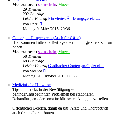
Moderatoren:
sonnschein
,
Mueck
29
Themen
292
Beiträge
Letzter Beitrag
Ein viertes Änderungsgesetz z…
Neuester
von
Fritzi
Beitrag
Montag 9. März 2015, 20:36
Contergan Hungerstreik (Auch für Gäste)
Hier kommen Bitte alle Beiträge die mit Hungerstreik zu Tun
haben.....
Moderatoren:
sonnschein
,
Mueck
58
Themen
683
Beiträge
Letzter Beitrag
Gladbacher Contergan-Opfer pl…
Neuester
von
wollied
Beitrag
Montag 31. Oktober 2011, 06:33
Medizinische Hinweise
Tips und Tricks in der Bewältigung von
behinderungsbedingten Problemen bei stationären
Behandlungen oder sonst im klinischen Alltag darzustellen.
Öffentlicher Bereich, damit da ggf. Ärzte und Therapeuten
auch drin stöbern können.