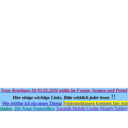
Neue Regelung Ab 02.02.2020 gültig im Forum, Avatare und Portal
!!
Hier einige wichtige Links.
Bitte wirklich jeder lesen
Wie eröffne ich ein neues Thema
Fehlermeldungen kommen hier rein
hladen
.
Die Neue Quasselbox
Tapatalk Mobile Geräte (Handy/Tablet)