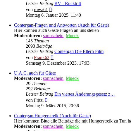
Letzter Beitrag
BV - Rücktritt
Neuester
von
rowa61
Beitrag
Montag 6. Januar 2025, 11:40
Contergan-Fragen und Antworten (Auch für Gäste)
Hier können auch Gäste Fragen an uns stellen
Moderatoren:
sonnschein
,
Mueck
145
Themen
2093
Beiträge
Letzter Beitrag
Contergan Die Eltern Film
Neuester
von
Frank62
Beitrag
Samstag 9. Dezember 2023, 17:03
U.A.C. auch für Gäste
Moderatoren:
sonnschein
,
Mueck
29
Themen
292
Beiträge
Letzter Beitrag
Ein viertes Änderungsgesetz z…
Neuester
von
Fritzi
Beitrag
Montag 9. März 2015, 20:36
Contergan Hungerstreik (Auch für Gäste)
Hier kommen Bitte alle Beiträge die mit Hungerstreik zu Tun ha
Moderatoren:
sonnschein
,
Mueck