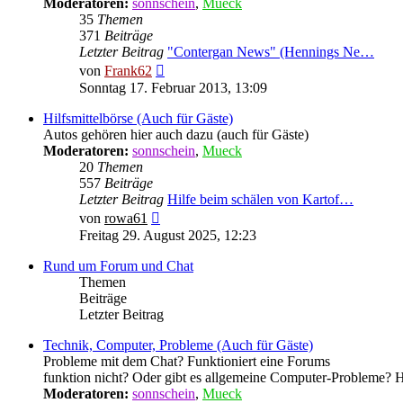
Moderatoren:
sonnschein
,
Mueck
35
Themen
371
Beiträge
Letzter Beitrag
"Contergan News" (Hennings Ne…
Neuester
von
Frank62
Beitrag
Sonntag 17. Februar 2013, 13:09
Hilfsmittelbörse (Auch für Gäste)
Autos gehören hier auch dazu (auch für Gäste)
Moderatoren:
sonnschein
,
Mueck
20
Themen
557
Beiträge
Letzter Beitrag
Hilfe beim schälen von Kartof…
Neuester
von
rowa61
Beitrag
Freitag 29. August 2025, 12:23
Rund um Forum und Chat
Themen
Beiträge
Letzter Beitrag
Technik, Computer, Probleme (Auch für Gäste)
Probleme mit dem Chat? Funktioniert eine Forums
funktion nicht? Oder gibt es allgemeine Computer-Probleme? Hie
Moderatoren:
sonnschein
,
Mueck