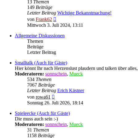
13
Themen
149
Beiträge
Letzter Beitrag
Wichtige Bekanntmachung!
Neuester
von
Frank62
Beitrag
Mittwoch 3. Juli 2024, 13:11
Allgemeine Diskussionen
Themen
Beiträge
Letzter Beitrag
Smalltalk (Auch für Gäste)
Hier könnt Ihr nach Herzenslust plaudern und talken über alles,
Moderatoren:
sonnschein
,
Mueck
534
Themen
7067
Beiträge
Letzter Beitrag
Erich Kästner
Neuester
von
rowa61
Beitrag
Sonntag 26. Juli 2026, 18:14
Spieleecke (Auch für Gäste)
Die muss auch sein :-)
Moderatoren:
sonnschein
,
Mueck
31
Themen
1158
Beiträge