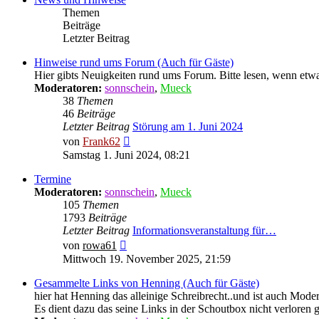
Themen
Beiträge
Letzter Beitrag
Hinweise rund ums Forum (Auch für Gäste)
Hier gibts Neuigkeiten rund ums Forum. Bitte lesen, wenn et
Moderatoren:
sonnschein
,
Mueck
38
Themen
46
Beiträge
Letzter Beitrag
Störung am 1. Juni 2024
Neuester
von
Frank62
Beitrag
Samstag 1. Juni 2024, 08:21
Termine
Moderatoren:
sonnschein
,
Mueck
105
Themen
1793
Beiträge
Letzter Beitrag
Informationsveranstaltung für…
Neuester
von
rowa61
Beitrag
Mittwoch 19. November 2025, 21:59
Gesammelte Links von Henning (Auch für Gäste)
hier hat Henning das alleinige Schreibrecht..und ist auch Moder
Es dient dazu das seine Links in der Schoutbox nicht verloren 