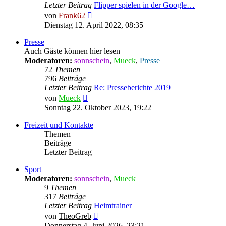
Letzter Beitrag
Flipper spielen in der Google…
Neuester
von
Frank62
Beitrag
Dienstag 12. April 2022, 08:35
Presse
Auch Gäste können hier lesen
Moderatoren:
sonnschein
,
Mueck
,
Presse
72
Themen
796
Beiträge
Letzter Beitrag
Re: Presseberichte 2019
Neuester
von
Mueck
Beitrag
Sonntag 22. Oktober 2023, 19:22
Freizeit und Kontakte
Themen
Beiträge
Letzter Beitrag
Sport
Moderatoren:
sonnschein
,
Mueck
9
Themen
317
Beiträge
Letzter Beitrag
Heimtrainer
Neuester
von
TheoGreb
Beitrag
Donnerstag 4. Juni 2026, 23:21