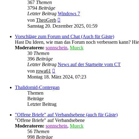
367
Themen
3794
Beiträge
Letzter Beitrag
Windows 7
Neuester
von
TheoGreb
Beitrag
Samstag 20. Dezember 2025, 01:59
Vorschläge zum Forum und Chat (Auch für Gäste)
Hast Du Ideen, wie man das Forum noch verbessern kann? Hie
Moderatoren:
sonnschein
,
Mueck
30
Themen
396
Beiträge
Letzter Beitrag
News auf der Startseite vom CT
Neuester
von
rowa61
Beitrag
Montag 18. März 2024, 07:23
Thalidomid-Contergan
Themen
Beiträge
Letzter Beitrag
"Offene Briefe" auf Verbandsebene (auch für Gäste)
"Offene Briefe" auf Verbandsebene
Moderatoren:
sonnschein
,
Mueck
56
Themen
998
Beiträge