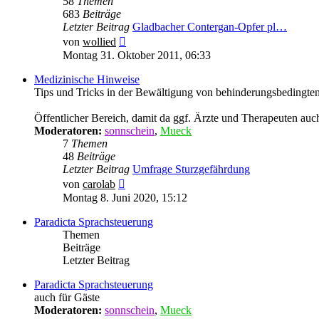
58
Themen
683
Beiträge
Letzter Beitrag
Gladbacher Contergan-Opfer pl…
Neuester
von
wollied
Beitrag
Montag 31. Oktober 2011, 06:33
Medizinische Hinweise
Tips und Tricks in der Bewältigung von behinderungsbedingten 
Öffentlicher Bereich, damit da ggf. Ärzte und Therapeuten auc
Moderatoren:
sonnschein
,
Mueck
7
Themen
48
Beiträge
Letzter Beitrag
Umfrage Sturzgefährdung
Neuester
von
carolab
Beitrag
Montag 8. Juni 2020, 15:12
Paradicta Sprachsteuerung
Themen
Beiträge
Letzter Beitrag
Paradicta Sprachsteuerung
auch für Gäste
Moderatoren:
sonnschein
,
Mueck