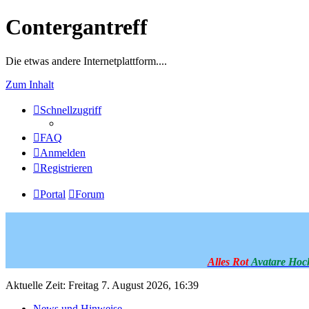
Contergantreff
Die etwas andere Internetplattform....
Zum Inhalt
Schnellzugriff
FAQ
Anmelden
Registrieren
Portal
Forum
Alles Rot
Avatare Hoc
Aktuelle Zeit: Freitag 7. August 2026, 16:39
News und Hinweise